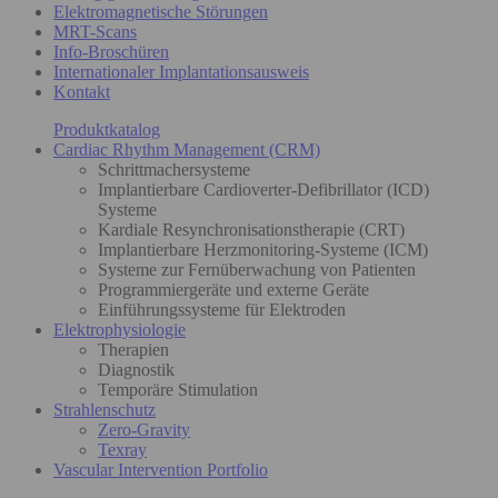
Elektromagnetische Störungen
MRT-Scans
Info-Broschüren
Internationaler Implantationsausweis
Kontakt
Produktkatalog
Cardiac Rhythm Management (CRM)
Schrittmachersysteme
Implantierbare Cardioverter-Defibrillator (ICD)
Systeme
Kardiale Resynchronisationstherapie (CRT)
Implantierbare Herzmonitoring-Systeme (ICM)
Systeme zur Fernüberwachung von Patienten
Programmiergeräte und externe Geräte
Einführungssysteme für Elektroden
Elektrophysiologie
Therapien
Diagnostik
Temporäre Stimulation
Strahlenschutz
Zero-Gravity
Texray
Vascular Intervention Portfolio