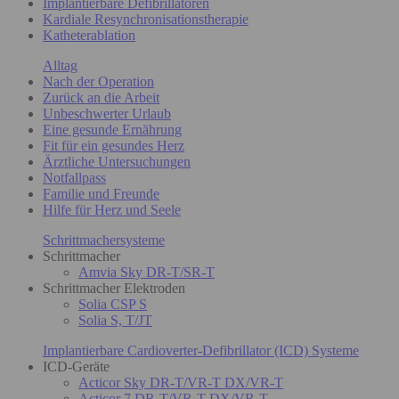
Implantierbare Defibrillatoren
Kardiale Resynchronisationstherapie
Katheterablation
Alltag
Nach der Operation
Zurück an die Arbeit
Unbeschwerter Urlaub
Eine gesunde Ernährung
Fit für ein gesundes Herz
Ärztliche Untersuchungen
Notfallpass
Familie und Freunde
Hilfe für Herz und Seele
Schrittmachersysteme
Schrittmacher
Amvia Sky DR-T/SR-T
Schrittmacher Elektroden
Solia CSP S
Solia S, T/JT
Implantierbare Cardioverter-Defibrillator (ICD) Systeme
ICD-Geräte
Acticor Sky DR-T/VR-T DX/VR-T
Acticor 7 DR-T/VR-T DX/VR-T