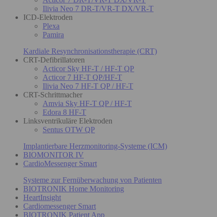
Ilivia Neo 7 DR-T/VR-T DX/VR-T
ICD-Elektroden
Plexa
Pamira
Kardiale Resynchronisationstherapie (CRT)
CRT-Defibrillatoren
Acticor Sky HF-T / HF-T QP
Acticor 7 HF-T QP/HF-T
Ilivia Neo 7 HF-T QP / HF-T
CRT-Schrittmacher
Amvia Sky HF-T QP / HF-T
Edora 8 HF-T
Linksventrikuläre Elektroden
Sentus OTW QP
Implantierbare Herzmonitoring-Systeme (ICM)
BIOMONITOR IV
CardioMessenger Smart
Systeme zur Fernüberwachung von Patienten
BIOTRONIK Home Monitoring
HeartInsight
Cardiomessenger Smart
BIOTRONIK Patient App