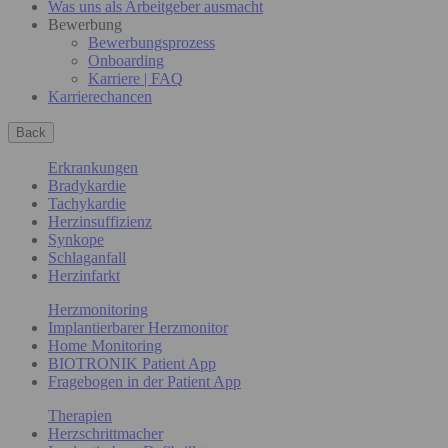
Was uns als Arbeitgeber ausmacht
Bewerbung
Bewerbungsprozess
Onboarding
Karriere | FAQ
Karrierechancen
Back
Erkrankungen
Bradykardie
Tachykardie
Herzinsuffizienz
Synkope
Schlaganfall
Herzinfarkt
Herzmonitoring
Implantierbarer Herzmonitor
Home Monitoring
BIOTRONIK Patient App
Fragebogen in der Patient App
Therapien
Herzschrittmacher