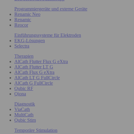
Programmiergeräte und externe Geräte
Renamic Neo
Renamic
Reocor
Einführungssysteme für Elektroden
EKG-Lösungen
Selectra
Therapien
AlCath Flutter Flux G eXtra
AlCath Flutter LT G
AlCath Flux G eXtra
AlCath LT G FullCircle
AlCath G FullCircle
Qubic RF
Qiona
Diagnostik
ViaCath
MultiCath
Qubic Stim
Temporäre Stimulation