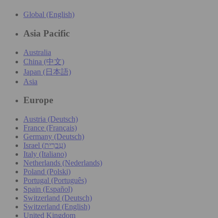
Global (English)
Asia Pacific
Australia
China (中文)
Japan (日本語)
Asia
Europe
Austria (Deutsch)
France (Français)
Germany (Deutsch)
Israel (עִברִית)
Italy (Italiano)
Netherlands (Nederlands)
Poland (Polski)
Portugal (Português)
Spain (Español)
Switzerland (Deutsch)
Switzerland (English)
United Kingdom