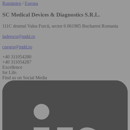
Rumänien
/
Europa
SC Medical Devices & Diagnostics S.R.L.
111C drumul Valea Furcii, sector 6 061985 Bucharest Romania
ludrescu@mdd.ro
cnegru@mdd.ro
+40 311054280
+40 311054287
Excellence
for Life.
Find us on Social Media