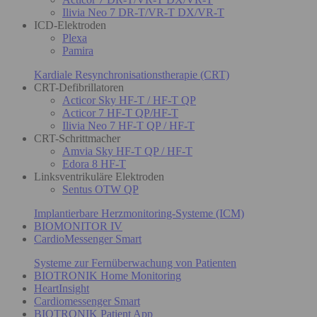
Ilivia Neo 7 DR-T/VR-T DX/VR-T
ICD-Elektroden
Plexa
Pamira
Kardiale Resynchronisationstherapie (CRT)
CRT-Defibrillatoren
Acticor Sky HF-T / HF-T QP
Acticor 7 HF-T QP/HF-T
Ilivia Neo 7 HF-T QP / HF-T
CRT-Schrittmacher
Amvia Sky HF-T QP / HF-T
Edora 8 HF-T
Linksventrikuläre Elektroden
Sentus OTW QP
Implantierbare Herzmonitoring-Systeme (ICM)
BIOMONITOR IV
CardioMessenger Smart
Systeme zur Fernüberwachung von Patienten
BIOTRONIK Home Monitoring
HeartInsight
Cardiomessenger Smart
BIOTRONIK Patient App