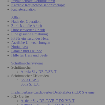
Implantierbare Defibrillatoren
Kardiale Resynchronisationstherapie
Katheterablation
Alltag
Nach der Operation
Zurück an die Arbeit
Unbeschwerter Urlaub
Eine gesunde Ernährung
Fit für ein gesundes Herz
Ärztliche Untersuchungen
Notfallpass
Familie und Freunde
Hilfe für Herz und Seele
Schrittmachersysteme
Schrittmacher
Amvia Sky DR-T/SR-T
Schrittmacher Elektroden
Solia CSP S
Solia S, T/JT
Implantierbare Cardioverter-Defibrillator (ICD) Systeme
ICD-Geräte
Acticor Sky DR-T/VR-T DX/VR-T
Acticor 7 DR-T/VR-T DX/VR-T