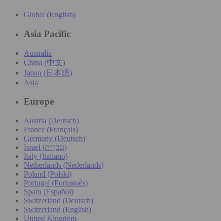
Global (English)
Asia Pacific
Australia
China (中文)
Japan (日本語)
Asia
Europe
Austria (Deutsch)
France (Français)
Germany (Deutsch)
Israel (עִברִית)
Italy (Italiano)
Netherlands (Nederlands)
Poland (Polski)
Portugal (Português)
Spain (Español)
Switzerland (Deutsch)
Switzerland (English)
United Kingdom