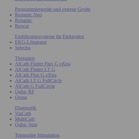
Programmiergeräte und externe Geräte
Renamic Neo
Renamic
Reocor
Einführungssysteme für Elektroden
EKG-Lösungen
Selectra
Therapien
AlCath Flutter Flux G eXtra
AlCath Flutter LT G
AlCath Flux G eXtra
AlCath LT G FullCircle
AlCath G FullCircle
Qubic RF
Qiona
Diagnostik
ViaCath
MultiCath
Qubic Stim
Temporäre Stimulation