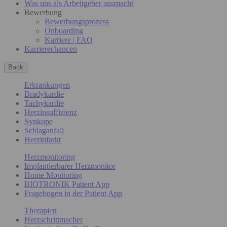
Was uns als Arbeitgeber ausmacht
Bewerbung
Bewerbungsprozess
Onboarding
Karriere | FAQ
Karrierechancen
Back
Erkrankungen
Bradykardie
Tachykardie
Herzinsuffizienz
Synkope
Schlaganfall
Herzinfarkt
Herzmonitoring
Implantierbarer Herzmonitor
Home Monitoring
BIOTRONIK Patient App
Fragebogen in der Patient App
Therapien
Herzschrittmacher