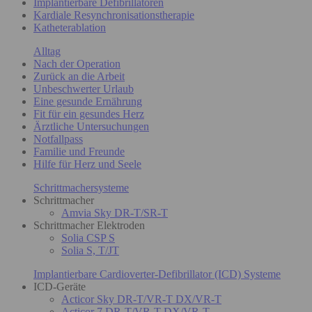
Implantierbare Defibrillatoren
Kardiale Resynchronisationstherapie
Katheterablation
Alltag
Nach der Operation
Zurück an die Arbeit
Unbeschwerter Urlaub
Eine gesunde Ernährung
Fit für ein gesundes Herz
Ärztliche Untersuchungen
Notfallpass
Familie und Freunde
Hilfe für Herz und Seele
Schrittmachersysteme
Schrittmacher
Amvia Sky DR-T/SR-T
Schrittmacher Elektroden
Solia CSP S
Solia S, T/JT
Implantierbare Cardioverter-Defibrillator (ICD) Systeme
ICD-Geräte
Acticor Sky DR-T/VR-T DX/VR-T
Acticor 7 DR-T/VR-T DX/VR-T