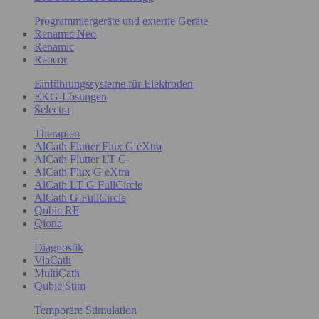
Programmiergeräte und externe Geräte
Renamic Neo
Renamic
Reocor
Einführungssysteme für Elektroden
EKG-Lösungen
Selectra
Therapien
AlCath Flutter Flux G eXtra
AlCath Flutter LT G
AlCath Flux G eXtra
AlCath LT G FullCircle
AlCath G FullCircle
Qubic RF
Qiona
Diagnostik
ViaCath
MultiCath
Qubic Stim
Temporäre Stimulation