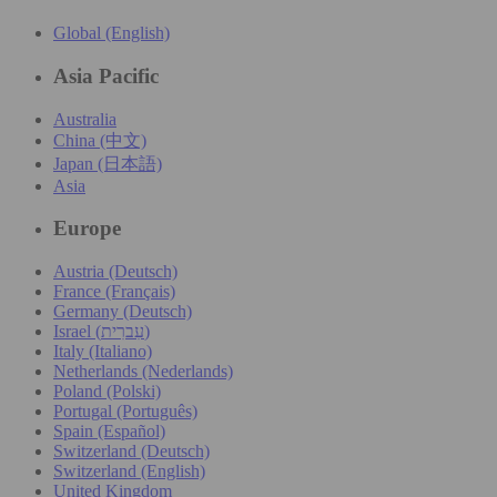
Global (English)
Asia Pacific
Australia
China (中文)
Japan (日本語)
Asia
Europe
Austria (Deutsch)
France (Français)
Germany (Deutsch)
Israel (עִברִית)
Italy (Italiano)
Netherlands (Nederlands)
Poland (Polski)
Portugal (Português)
Spain (Español)
Switzerland (Deutsch)
Switzerland (English)
United Kingdom