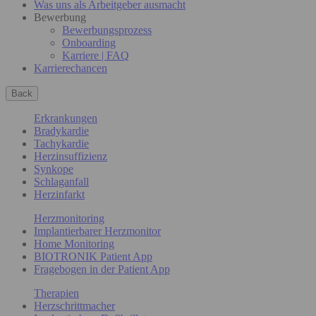
Was uns als Arbeitgeber ausmacht
Bewerbung
Bewerbungsprozess
Onboarding
Karriere | FAQ
Karrierechancen
Back
Erkrankungen
Bradykardie
Tachykardie
Herzinsuffizienz
Synkope
Schlaganfall
Herzinfarkt
Herzmonitoring
Implantierbarer Herzmonitor
Home Monitoring
BIOTRONIK Patient App
Fragebogen in der Patient App
Therapien
Herzschrittmacher