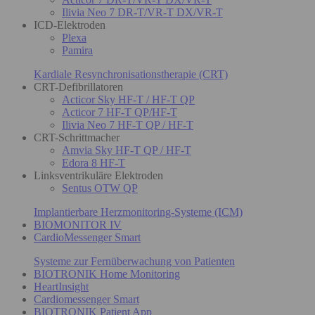
Ilivia Neo 7 DR-T/VR-T DX/VR-T
ICD-Elektroden
Plexa
Pamira
Kardiale Resynchronisationstherapie (CRT)
CRT-Defibrillatoren
Acticor Sky HF-T / HF-T QP
Acticor 7 HF-T QP/HF-T
Ilivia Neo 7 HF-T QP / HF-T
CRT-Schrittmacher
Amvia Sky HF-T QP / HF-T
Edora 8 HF-T
Linksventrikuläre Elektroden
Sentus OTW QP
Implantierbare Herzmonitoring-Systeme (ICM)
BIOMONITOR IV
CardioMessenger Smart
Systeme zur Fernüberwachung von Patienten
BIOTRONIK Home Monitoring
HeartInsight
Cardiomessenger Smart
BIOTRONIK Patient App