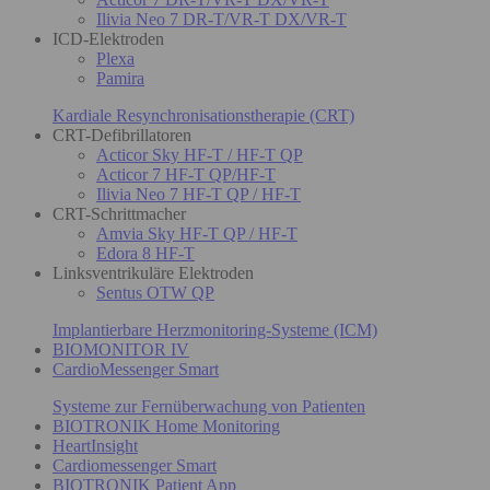
Ilivia Neo 7 DR-T/VR-T DX/VR-T
ICD-Elektroden
Plexa
Pamira
Kardiale Resynchronisationstherapie (CRT)
CRT-Defibrillatoren
Acticor Sky HF-T / HF-T QP
Acticor 7 HF-T QP/HF-T
Ilivia Neo 7 HF-T QP / HF-T
CRT-Schrittmacher
Amvia Sky HF-T QP / HF-T
Edora 8 HF-T
Linksventrikuläre Elektroden
Sentus OTW QP
Implantierbare Herzmonitoring-Systeme (ICM)
BIOMONITOR IV
CardioMessenger Smart
Systeme zur Fernüberwachung von Patienten
BIOTRONIK Home Monitoring
HeartInsight
Cardiomessenger Smart
BIOTRONIK Patient App