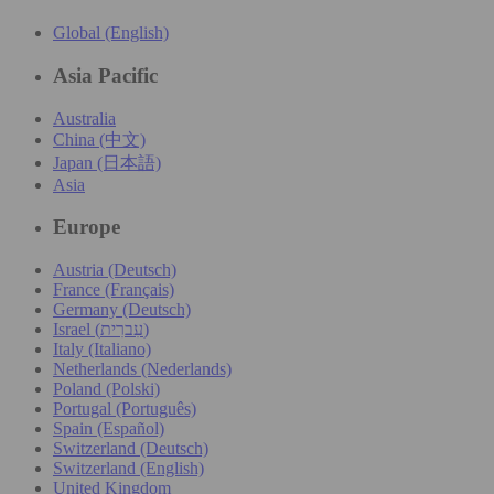
Global (English)
Asia Pacific
Australia
China (中文)
Japan (日本語)
Asia
Europe
Austria (Deutsch)
France (Français)
Germany (Deutsch)
Israel (עִברִית)
Italy (Italiano)
Netherlands (Nederlands)
Poland (Polski)
Portugal (Português)
Spain (Español)
Switzerland (Deutsch)
Switzerland (English)
United Kingdom