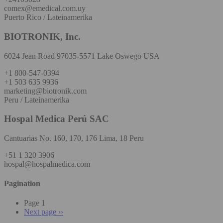
comex@emedical.com.uy
Puerto Rico / Lateinamerika
BIOTRONIK, Inc.
6024 Jean Road 97035-5571 Lake Oswego USA
+1 800-547-0394
+1 503 635 9936
marketing@biotronik.com
Peru / Lateinamerika
Hospal Medica Perú SAC
Cantuarias No. 160, 170, 176 Lima, 18 Peru
+51 1 320 3906
hospal@hospalmedica.com
Pagination
Page 1
Next page
››