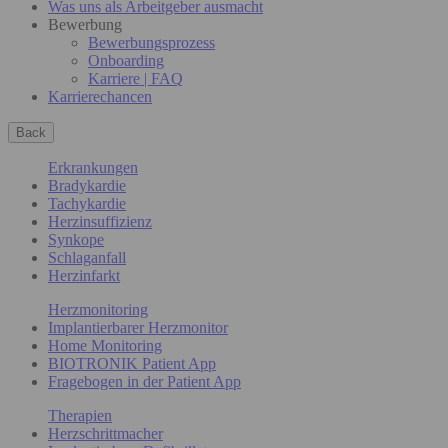
Was uns als Arbeitgeber ausmacht
Bewerbung
Bewerbungsprozess
Onboarding
Karriere | FAQ
Karrierechancen
Back
Erkrankungen
Bradykardie
Tachykardie
Herzinsuffizienz
Synkope
Schlaganfall
Herzinfarkt
Herzmonitoring
Implantierbarer Herzmonitor
Home Monitoring
BIOTRONIK Patient App
Fragebogen in der Patient App
Therapien
Herzschrittmacher