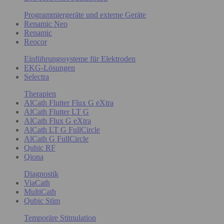
Programmiergeräte und externe Geräte
Renamic Neo
Renamic
Reocor
Einführungssysteme für Elektroden
EKG-Lösungen
Selectra
Therapien
AlCath Flutter Flux G eXtra
AlCath Flutter LT G
AlCath Flux G eXtra
AlCath LT G FullCircle
AlCath G FullCircle
Qubic RF
Qiona
Diagnostik
ViaCath
MultiCath
Qubic Stim
Temporäre Stimulation