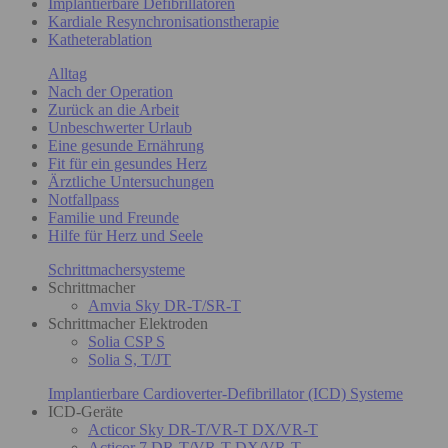
Implantierbare Defibrillatoren
Kardiale Resynchronisationstherapie
Katheterablation
Alltag
Nach der Operation
Zurück an die Arbeit
Unbeschwerter Urlaub
Eine gesunde Ernährung
Fit für ein gesundes Herz
Ärztliche Untersuchungen
Notfallpass
Familie und Freunde
Hilfe für Herz und Seele
Schrittmachersysteme
Schrittmacher
Amvia Sky DR-T/SR-T
Schrittmacher Elektroden
Solia CSP S
Solia S, T/JT
Implantierbare Cardioverter-Defibrillator (ICD) Systeme
ICD-Geräte
Acticor Sky DR-T/VR-T DX/VR-T
Acticor 7 DR-T/VR-T DX/VR-T