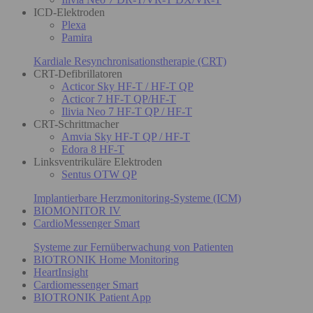
ICD-Elektroden
Plexa
Pamira
Kardiale Resynchronisationstherapie (CRT)
CRT-Defibrillatoren
Acticor Sky HF-T / HF-T QP
Acticor 7 HF-T QP/HF-T
Ilivia Neo 7 HF-T QP / HF-T
CRT-Schrittmacher
Amvia Sky HF-T QP / HF-T
Edora 8 HF-T
Linksventrikuläre Elektroden
Sentus OTW QP
Implantierbare Herzmonitoring-Systeme (ICM)
BIOMONITOR IV
CardioMessenger Smart
Systeme zur Fernüberwachung von Patienten
BIOTRONIK Home Monitoring
HeartInsight
Cardiomessenger Smart
BIOTRONIK Patient App