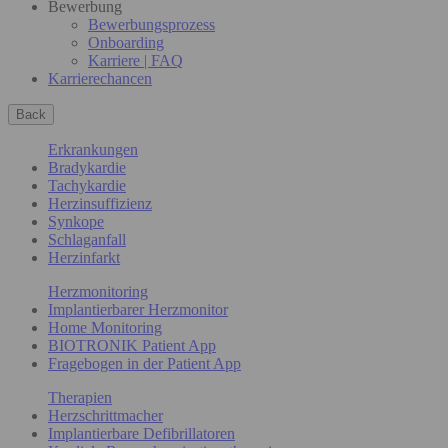
Bewerbung
Bewerbungsprozess
Onboarding
Karriere | FAQ
Karrierechancen
Back
Erkrankungen
Bradykardie
Tachykardie
Herzinsuffizienz
Synkope
Schlaganfall
Herzinfarkt
Herzmonitoring
Implantierbarer Herzmonitor
Home Monitoring
BIOTRONIK Patient App
Fragebogen in der Patient App
Therapien
Herzschrittmacher
Implantierbare Defibrillatoren