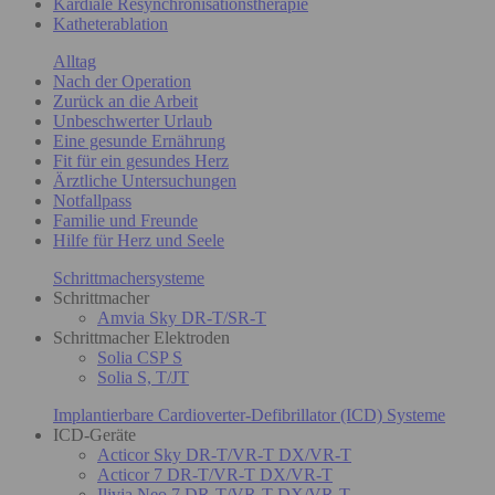
Kardiale Resynchronisationstherapie
Katheterablation
Alltag
Nach der Operation
Zurück an die Arbeit
Unbeschwerter Urlaub
Eine gesunde Ernährung
Fit für ein gesundes Herz
Ärztliche Untersuchungen
Notfallpass
Familie und Freunde
Hilfe für Herz und Seele
Schrittmachersysteme
Schrittmacher
Amvia Sky DR-T/SR-T
Schrittmacher Elektroden
Solia CSP S
Solia S, T/JT
Implantierbare Cardioverter-Defibrillator (ICD) Systeme
ICD-Geräte
Acticor Sky DR-T/VR-T DX/VR-T
Acticor 7 DR-T/VR-T DX/VR-T
Ilivia Neo 7 DR-T/VR-T DX/VR-T