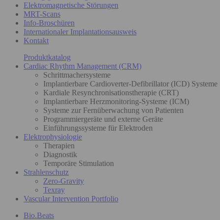
Elektromagnetische Störungen
MRT-Scans
Info-Broschüren
Internationaler Implantationsausweis
Kontakt
Produktkatalog
Cardiac Rhythm Management (CRM)
Schrittmachersysteme
Implantierbare Cardioverter-Defibrillator (ICD) Systeme
Kardiale Resynchronisationstherapie (CRT)
Implantierbare Herzmonitoring-Systeme (ICM)
Systeme zur Fernüberwachung von Patienten
Programmiergeräte und externe Geräte
Einführungssysteme für Elektroden
Elektrophysiologie
Therapien
Diagnostik
Temporäre Stimulation
Strahlenschutz
Zero-Gravity
Texray
Vascular Intervention Portfolio
Bio.Beats