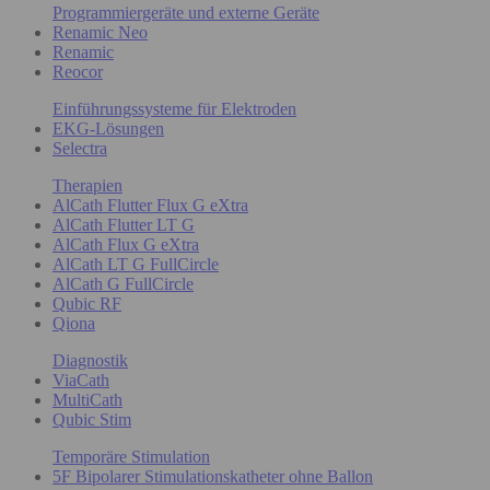
Programmiergeräte und externe Geräte
Renamic Neo
Renamic
Reocor
Einführungssysteme für Elektroden
EKG-Lösungen
Selectra
Therapien
AlCath Flutter Flux G eXtra
AlCath Flutter LT G
AlCath Flux G eXtra
AlCath LT G FullCircle
AlCath G FullCircle
Qubic RF
Qiona
Diagnostik
ViaCath
MultiCath
Qubic Stim
Temporäre Stimulation
5F Bipolarer Stimulationskatheter ohne Ballon