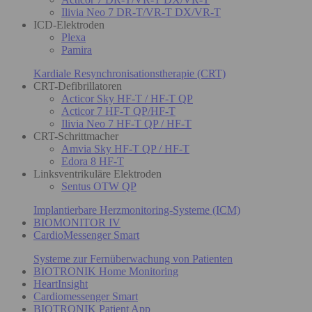
Ilivia Neo 7 DR-T/VR-T DX/VR-T
ICD-Elektroden
Plexa
Pamira
Kardiale Resynchronisationstherapie (CRT)
CRT-Defibrillatoren
Acticor Sky HF-T / HF-T QP
Acticor 7 HF-T QP/HF-T
Ilivia Neo 7 HF-T QP / HF-T
CRT-Schrittmacher
Amvia Sky HF-T QP / HF-T
Edora 8 HF-T
Linksventrikuläre Elektroden
Sentus OTW QP
Implantierbare Herzmonitoring-Systeme (ICM)
BIOMONITOR IV
CardioMessenger Smart
Systeme zur Fernüberwachung von Patienten
BIOTRONIK Home Monitoring
HeartInsight
Cardiomessenger Smart
BIOTRONIK Patient App