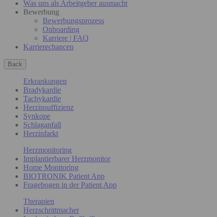
Was uns als Arbeitgeber ausmacht
Bewerbung
Bewerbungsprozess
Onboarding
Karriere | FAQ
Karrierechancen
Back
Erkrankungen
Bradykardie
Tachykardie
Herzinsuffizienz
Synkope
Schlaganfall
Herzinfarkt
Herzmonitoring
Implantierbarer Herzmonitor
Home Monitoring
BIOTRONIK Patient App
Fragebogen in der Patient App
Therapien
Herzschrittmacher