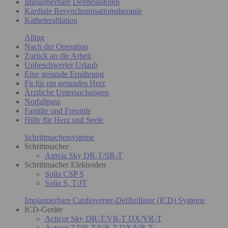
Implantierbare Defibrillatoren
Kardiale Resynchronisationstherapie
Katheterablation
Alltag
Nach der Operation
Zurück an die Arbeit
Unbeschwerter Urlaub
Eine gesunde Ernährung
Fit für ein gesundes Herz
Ärztliche Untersuchungen
Notfallpass
Familie und Freunde
Hilfe für Herz und Seele
Schrittmachersysteme
Schrittmacher
Amvia Sky DR-T/SR-T
Schrittmacher Elektroden
Solia CSP S
Solia S, T/JT
Implantierbare Cardioverter-Defibrillator (ICD) Systeme
ICD-Geräte
Acticor Sky DR-T/VR-T DX/VR-T
Acticor 7 DR-T/VR-T DX/VR-T