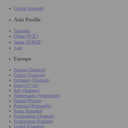
Global (English)
Asia Pacific
Australia
China (中文)
Japan (日本語)
Asia
Europe
Austria (Deutsch)
France (Français)
Germany (Deutsch)
Israel (עִברִית)
Italy (Italiano)
Netherlands (Nederlands)
Poland (Polski)
Portugal (Português)
Spain (Español)
Switzerland (Deutsch)
Switzerland (English)
United Kingdom