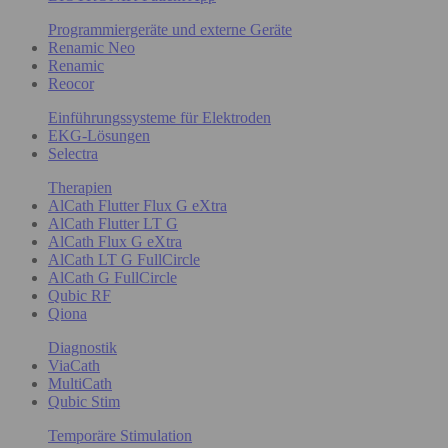
Programmiergeräte und externe Geräte
Renamic Neo
Renamic
Reocor
Einführungssysteme für Elektroden
EKG-Lösungen
Selectra
Therapien
AlCath Flutter Flux G eXtra
AlCath Flutter LT G
AlCath Flux G eXtra
AlCath LT G FullCircle
AlCath G FullCircle
Qubic RF
Qiona
Diagnostik
ViaCath
MultiCath
Qubic Stim
Temporäre Stimulation