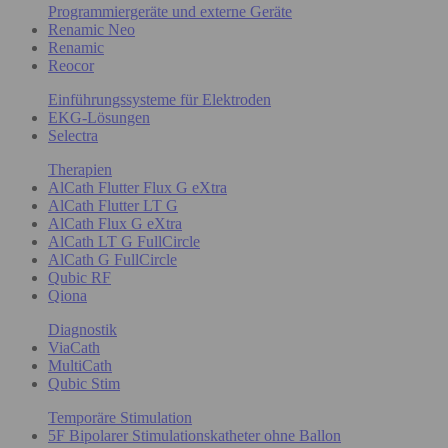
Programmiergeräte und externe Geräte
Renamic Neo
Renamic
Reocor
Einführungssysteme für Elektroden
EKG-Lösungen
Selectra
Therapien
AlCath Flutter Flux G eXtra
AlCath Flutter LT G
AlCath Flux G eXtra
AlCath LT G FullCircle
AlCath G FullCircle
Qubic RF
Qiona
Diagnostik
ViaCath
MultiCath
Qubic Stim
Temporäre Stimulation
5F Bipolarer Stimulationskatheter ohne Ballon