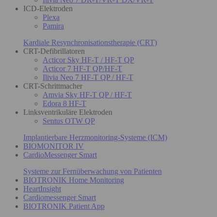
ICD-Elektroden
Plexa
Pamira
Kardiale Resynchronisationstherapie (CRT)
CRT-Defibrillatoren
Acticor Sky HF-T / HF-T QP
Acticor 7 HF-T QP/HF-T
Ilivia Neo 7 HF-T QP / HF-T
CRT-Schrittmacher
Amvia Sky HF-T QP / HF-T
Edora 8 HF-T
Linksventrikuläre Elektroden
Sentus OTW QP
Implantierbare Herzmonitoring-Systeme (ICM)
BIOMONITOR IV
CardioMessenger Smart
Systeme zur Fernüberwachung von Patienten
BIOTRONIK Home Monitoring
HeartInsight
Cardiomessenger Smart
BIOTRONIK Patient App