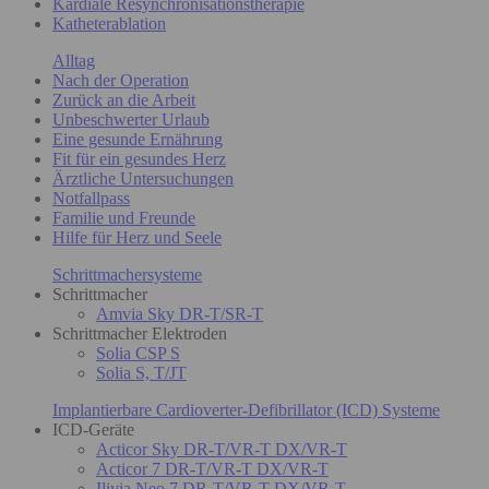
Kardiale Resynchronisationstherapie
Katheterablation
Alltag
Nach der Operation
Zurück an die Arbeit
Unbeschwerter Urlaub
Eine gesunde Ernährung
Fit für ein gesundes Herz
Ärztliche Untersuchungen
Notfallpass
Familie und Freunde
Hilfe für Herz und Seele
Schrittmachersysteme
Schrittmacher
Amvia Sky DR-T/SR-T
Schrittmacher Elektroden
Solia CSP S
Solia S, T/JT
Implantierbare Cardioverter-Defibrillator (ICD) Systeme
ICD-Geräte
Acticor Sky DR-T/VR-T DX/VR-T
Acticor 7 DR-T/VR-T DX/VR-T
Ilivia Neo 7 DR-T/VR-T DX/VR-T