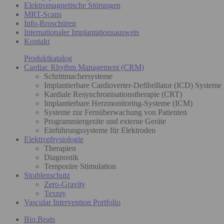
Elektromagnetische Störungen
MRT-Scans
Info-Broschüren
Internationaler Implantationsausweis
Kontakt
Produktkatalog
Cardiac Rhythm Management (CRM)
Schrittmachersysteme
Implantierbare Cardioverter-Defibrillator (ICD) Systeme
Kardiale Resynchronisationstherapie (CRT)
Implantierbare Herzmonitoring-Systeme (ICM)
Systeme zur Fernüberwachung von Patienten
Programmiergeräte und externe Geräte
Einführungssysteme für Elektroden
Elektrophysiologie
Therapien
Diagnostik
Temporäre Stimulation
Strahlenschutz
Zero-Gravity
Texray
Vascular Intervention Portfolio
Bio.Beats