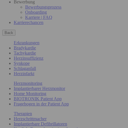
Bewerbung
Bewerbungsprozess
Onboarding
Karriere | FAQ
Karrierechancen
Back
Erkrankungen
Bradykardie
Tachykardie
Herzinsuffizienz
Synkope
Schlaganfall
Herzinfarkt
Herzmonitoring
Implantierbarer Herzmonitor
Home Monitoring
BIOTRONIK Patient App
Fragebogen in der Patient App
Therapien
Herzschrittmacher
Implantierbare Defibrillatoren