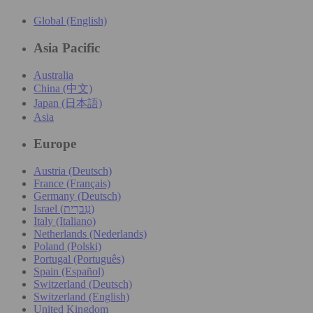
Global (English)
Asia Pacific
Australia
China (中文)
Japan (日本語)
Asia
Europe
Austria (Deutsch)
France (Français)
Germany (Deutsch)
Israel (עִברִית)
Italy (Italiano)
Netherlands (Nederlands)
Poland (Polski)
Portugal (Português)
Spain (Español)
Switzerland (Deutsch)
Switzerland (English)
United Kingdom