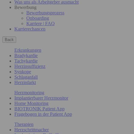
Was uns als Arbeitgeber ausmacht
Bewerbung
Bewerbungsprozess
Onboarding
Karriere | FAQ
Karrierechancen
Back
Erkrankungen
Bradykardie
Tachykardie
Herzinsuffizienz
Synkope
Schlaganfall
Herzinfarkt
Herzmonitoring
Implantierbarer Herzmonitor
Home Monitoring
BIOTRONIK Patient App
Fragebogen in der Patient App
Therapien
Herzschrittmacher