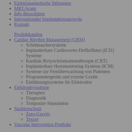
Elektromagnetische Störungen
MRT-Scans
Info-Broschüren
Internationaler Implantationsausweis
Kontakt
Produktkatalog
Cardiac Rhythm Management (CRM)
Schrittmachersysteme
Implantierbare Cardioverter-Defibrillator (ICD)
Systeme
Kardiale Resynchronisationstherapie (CRT)
Implantierbare Herzmonitoring-Systeme (ICM)
Systeme zur Fernüberwachung von Patienten
Programmiergeräte und externe Geräte
Einführungssysteme für Elektroden
Elektrophysiologie
Therapien
Diagnostik
Temporäre Stimulation
Strahlenschutz
Zero-Gravity
Texray
Vascular Intervention Portfolio