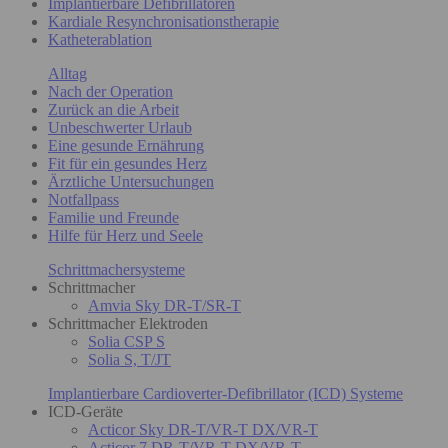
Implantierbare Defibrillatoren
Kardiale Resynchronisationstherapie
Katheterablation
Alltag
Nach der Operation
Zurück an die Arbeit
Unbeschwerter Urlaub
Eine gesunde Ernährung
Fit für ein gesundes Herz
Ärztliche Untersuchungen
Notfallpass
Familie und Freunde
Hilfe für Herz und Seele
Schrittmachersysteme
Schrittmacher
Amvia Sky DR-T/SR-T
Schrittmacher Elektroden
Solia CSP S
Solia S, T/JT
Implantierbare Cardioverter-Defibrillator (ICD) Systeme
ICD-Geräte
Acticor Sky DR-T/VR-T DX/VR-T
Acticor 7 DR-T/VR-T DX/VR-T