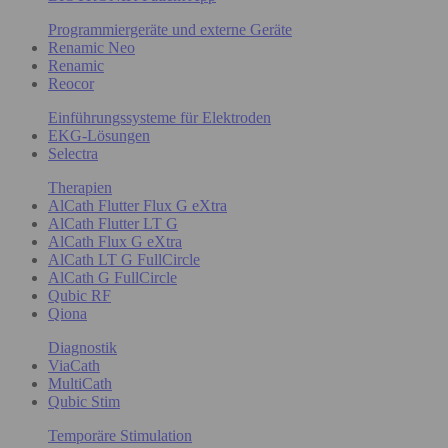
Programmiergeräte und externe Geräte
Renamic Neo
Renamic
Reocor
Einführungssysteme für Elektroden
EKG-Lösungen
Selectra
Therapien
AlCath Flutter Flux G eXtra
AlCath Flutter LT G
AlCath Flux G eXtra
AlCath LT G FullCircle
AlCath G FullCircle
Qubic RF
Qiona
Diagnostik
ViaCath
MultiCath
Qubic Stim
Temporäre Stimulation