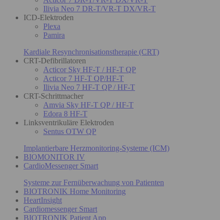
Ilivia Neo 7 DR-T/VR-T DX/VR-T
ICD-Elektroden
Plexa
Pamira
Kardiale Resynchronisationstherapie (CRT)
CRT-Defibrillatoren
Acticor Sky HF-T / HF-T QP
Acticor 7 HF-T QP/HF-T
Ilivia Neo 7 HF-T QP / HF-T
CRT-Schrittmacher
Amvia Sky HF-T QP / HF-T
Edora 8 HF-T
Linksventrikuläre Elektroden
Sentus OTW QP
Implantierbare Herzmonitoring-Systeme (ICM)
BIOMONITOR IV
CardioMessenger Smart
Systeme zur Fernüberwachung von Patienten
BIOTRONIK Home Monitoring
HeartInsight
Cardiomessenger Smart
BIOTRONIK Patient App