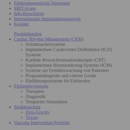
Elektromagnetische Störungen
MRT-Scans
Info-Broschüren
Internationaler Implantationsausweis
Kontakt
Produktkatalog
Cardiac Rhythm Management (CRM)
Schrittmachersysteme
Implantierbare Cardioverter-Defibrillator (ICD)
Systeme
Kardiale Resynchronisationstherapie (CRT)
Implantierbare Herzmonitoring-Systeme (ICM)
Systeme zur Fernüberwachung von Patienten
Programmiergeräte und externe Geräte
Einführungssysteme für Elektroden
Elektrophysiologie
Therapien
Diagnostik
Temporäre Stimulation
Strahlenschutz
Zero-Gravity
Texray
Vascular Intervention Portfolio