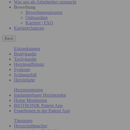
Was uns als Arbeitgeber ausmacht
Bewerbung
Bewerbungsprozess
Onboarding
Karriere | FAQ
Karrierechancen
Back
Erkrankungen
Bradykardie
Tachykardie
Herzinsuffizienz
Synkope
Schlaganfall
Herzinfarkt
Herzmonitoring
Implantierbarer Herzmonitor
Home Monitoring
BIOTRONIK Patient App
Fragebogen in der Patient App
Therapien
Herzschrittmacher