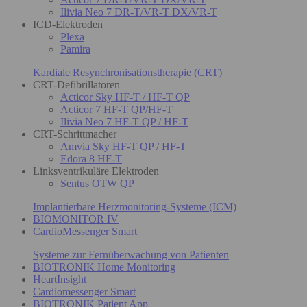
Ilivia Neo 7 DR-T/VR-T DX/VR-T
ICD-Elektroden
Plexa
Pamira
Kardiale Resynchronisationstherapie (CRT)
CRT-Defibrillatoren
Acticor Sky HF-T / HF-T QP
Acticor 7 HF-T QP/HF-T
Ilivia Neo 7 HF-T QP / HF-T
CRT-Schrittmacher
Amvia Sky HF-T QP / HF-T
Edora 8 HF-T
Linksventrikuläre Elektroden
Sentus OTW QP
Implantierbare Herzmonitoring-Systeme (ICM)
BIOMONITOR IV
CardioMessenger Smart
Systeme zur Fernüberwachung von Patienten
BIOTRONIK Home Monitoring
HeartInsight
Cardiomessenger Smart
BIOTRONIK Patient App