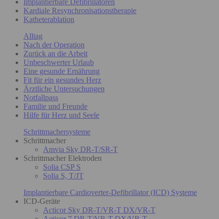
Implantierbare Defibrillatoren
Kardiale Resynchronisationstherapie
Katheterablation
Alltag
Nach der Operation
Zurück an die Arbeit
Unbeschwerter Urlaub
Eine gesunde Ernährung
Fit für ein gesundes Herz
Ärztliche Untersuchungen
Notfallpass
Familie und Freunde
Hilfe für Herz und Seele
Schrittmachersysteme
Schrittmacher
Amvia Sky DR-T/SR-T
Schrittmacher Elektroden
Solia CSP S
Solia S, T/JT
Implantierbare Cardioverter-Defibrillator (ICD) Systeme
ICD-Geräte
Acticor Sky DR-T/VR-T DX/VR-T
Acticor 7 DR-T/VR-T DX/VR-T