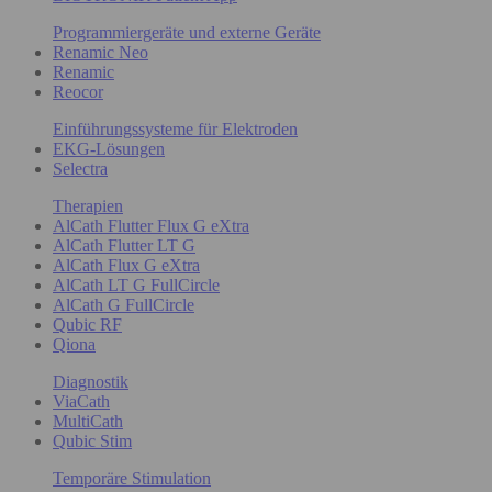
Programmiergeräte und externe Geräte
Renamic Neo
Renamic
Reocor
Einführungssysteme für Elektroden
EKG-Lösungen
Selectra
Therapien
AlCath Flutter Flux G eXtra
AlCath Flutter LT G
AlCath Flux G eXtra
AlCath LT G FullCircle
AlCath G FullCircle
Qubic RF
Qiona
Diagnostik
ViaCath
MultiCath
Qubic Stim
Temporäre Stimulation