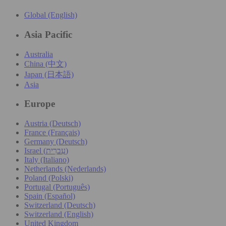
Global (English)
Asia Pacific
Australia
China (中文)
Japan (日本語)
Asia
Europe
Austria (Deutsch)
France (Français)
Germany (Deutsch)
Israel (עִברִית)
Italy (Italiano)
Netherlands (Nederlands)
Poland (Polski)
Portugal (Português)
Spain (Español)
Switzerland (Deutsch)
Switzerland (English)
United Kingdom