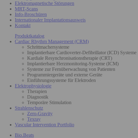
Elektromagnetische Störungen
MRT-Scans
Info-Broschüren
Internationaler Implantationsausweis
Kontakt
Produktkatalog
Cardiac Rhythm Management (CRM)
Schrittmachersysteme
Implantierbare Cardioverter-Defibrillator (ICD) Systeme
Kardiale Resynchronisationstherapie (CRT)
Implantierbare Herzmonitoring-Systeme (ICM)
Systeme zur Fernüberwachung von Patienten
Programmiergeräte und externe Geräte
Einführungssysteme für Elektroden
Elektrophysiologie
Therapien
Diagnostik
Temporäre Stimulation
Strahlenschutz
Zero-Gravity
Texray
Vascular Intervention Portfolio
Bio.Beats