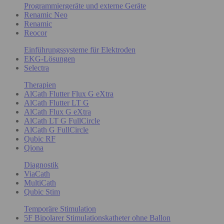
Programmiergeräte und externe Geräte
Renamic Neo
Renamic
Reocor
Einführungssysteme für Elektroden
EKG-Lösungen
Selectra
Therapien
AlCath Flutter Flux G eXtra
AlCath Flutter LT G
AlCath Flux G eXtra
AlCath LT G FullCircle
AlCath G FullCircle
Qubic RF
Qiona
Diagnostik
ViaCath
MultiCath
Qubic Stim
Temporäre Stimulation
5F Bipolarer Stimulationskatheter ohne Ballon