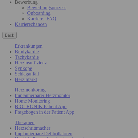
Bewerbung
Bewerbungsprozess
Onboarding
Karriere | FAQ
Karrierechancen
Back
Erkrankungen
Bradykardie
Tachykardie
Herzinsuffizienz
Synkope
Schlaganfall
Herzinfarkt
Herzmonitoring
Implantierbarer Herzmonitor
Home Monitoring
BIOTRONIK Patient App
Fragebogen in der Patient App
Therapien
Herzschrittmacher
Implantierbare Defibrillatoren