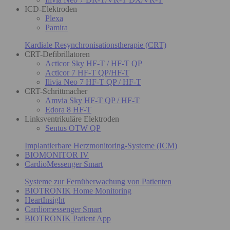
ICD-Elektroden
Plexa
Pamira
Kardiale Resynchronisationstherapie (CRT)
CRT-Defibrillatoren
Acticor Sky HF-T / HF-T QP
Acticor 7 HF-T QP/HF-T
Ilivia Neo 7 HF-T QP / HF-T
CRT-Schrittmacher
Amvia Sky HF-T QP / HF-T
Edora 8 HF-T
Linksventrikuläre Elektroden
Sentus OTW QP
Implantierbare Herzmonitoring-Systeme (ICM)
BIOMONITOR IV
CardioMessenger Smart
Systeme zur Fernüberwachung von Patienten
BIOTRONIK Home Monitoring
HeartInsight
Cardiomessenger Smart
BIOTRONIK Patient App