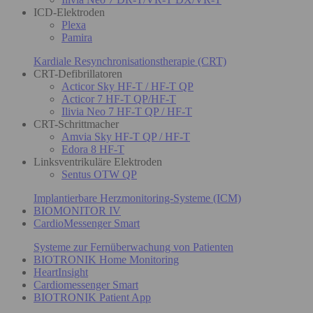
ICD-Elektroden
Plexa
Pamira
Kardiale Resynchronisationstherapie (CRT)
CRT-Defibrillatoren
Acticor Sky HF-T / HF-T QP
Acticor 7 HF-T QP/HF-T
Ilivia Neo 7 HF-T QP / HF-T
CRT-Schrittmacher
Amvia Sky HF-T QP / HF-T
Edora 8 HF-T
Linksventrikuläre Elektroden
Sentus OTW QP
Implantierbare Herzmonitoring-Systeme (ICM)
BIOMONITOR IV
CardioMessenger Smart
Systeme zur Fernüberwachung von Patienten
BIOTRONIK Home Monitoring
HeartInsight
Cardiomessenger Smart
BIOTRONIK Patient App