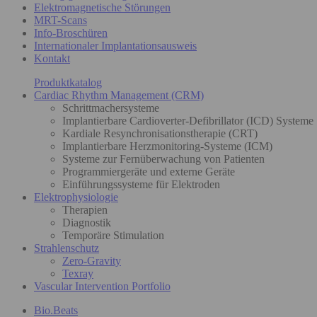
Elektromagnetische Störungen
MRT-Scans
Info-Broschüren
Internationaler Implantationsausweis
Kontakt
Produktkatalog
Cardiac Rhythm Management (CRM)
Schrittmachersysteme
Implantierbare Cardioverter-Defibrillator (ICD) Systeme
Kardiale Resynchronisationstherapie (CRT)
Implantierbare Herzmonitoring-Systeme (ICM)
Systeme zur Fernüberwachung von Patienten
Programmiergeräte und externe Geräte
Einführungssysteme für Elektroden
Elektrophysiologie
Therapien
Diagnostik
Temporäre Stimulation
Strahlenschutz
Zero-Gravity
Texray
Vascular Intervention Portfolio
Bio.Beats