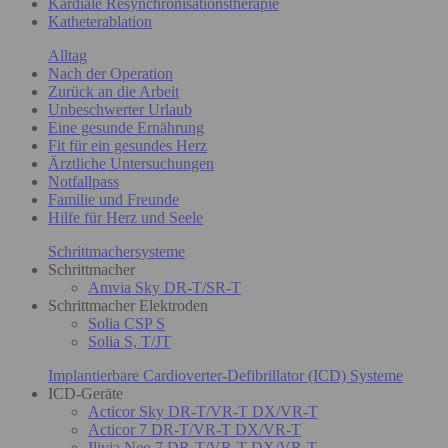
Kardiale Resynchronisationstherapie
Katheterablation
Alltag
Nach der Operation
Zurück an die Arbeit
Unbeschwerter Urlaub
Eine gesunde Ernährung
Fit für ein gesundes Herz
Ärztliche Untersuchungen
Notfallpass
Familie und Freunde
Hilfe für Herz und Seele
Schrittmachersysteme
Schrittmacher
Amvia Sky DR-T/SR-T
Schrittmacher Elektroden
Solia CSP S
Solia S, T/JT
Implantierbare Cardioverter-Defibrillator (ICD) Systeme
ICD-Geräte
Acticor Sky DR-T/VR-T DX/VR-T
Acticor 7 DR-T/VR-T DX/VR-T
Ilivia Neo 7 DR-T/VR-T DX/VR-T