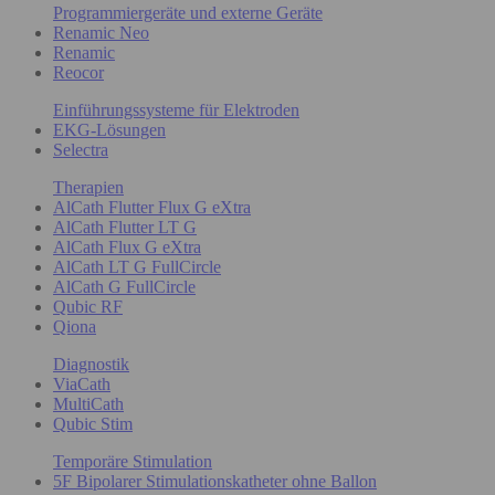
Programmiergeräte und externe Geräte
Renamic Neo
Renamic
Reocor
Einführungssysteme für Elektroden
EKG-Lösungen
Selectra
Therapien
AlCath Flutter Flux G eXtra
AlCath Flutter LT G
AlCath Flux G eXtra
AlCath LT G FullCircle
AlCath G FullCircle
Qubic RF
Qiona
Diagnostik
ViaCath
MultiCath
Qubic Stim
Temporäre Stimulation
5F Bipolarer Stimulationskatheter ohne Ballon