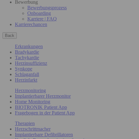
Bewerbung
Bewerbungsprozess
Onboarding
Karriere | FAQ
Karrierechancen
Back
Erkrankungen
Bradykardie
Tachykardie
Herzinsuffizienz
Synkope
Schlaganfall
Herzinfarkt
Herzmonitoring
Implantierbarer Herzmonitor
Home Monitoring
BIOTRONIK Patient App
Fragebogen in der Patient App
Therapien
Herzschrittmacher
Implantierbare Defibrillatoren