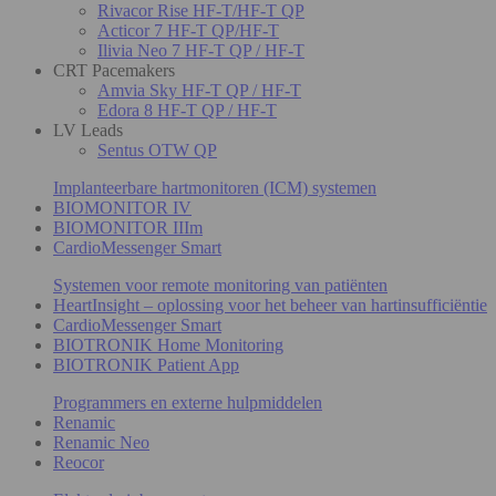
Rivacor Rise HF-T/HF-T QP
Acticor 7 HF-T QP/HF-T
Ilivia Neo 7 HF-T QP / HF-T
CRT Pacemakers
Amvia Sky HF-T QP / HF-T
Edora 8 HF-T QP / HF-T
LV Leads
Sentus OTW QP
Implanteerbare hartmonitoren (ICM) systemen
BIOMONITOR IV
BIOMONITOR IIIm
CardioMessenger Smart
Systemen voor remote monitoring van patiënten
HeartInsight – oplossing voor het beheer van hartinsufficiëntie
CardioMessenger Smart
BIOTRONIK Home Monitoring
BIOTRONIK Patient App
Programmers en externe hulpmiddelen
Renamic
Renamic Neo
Reocor