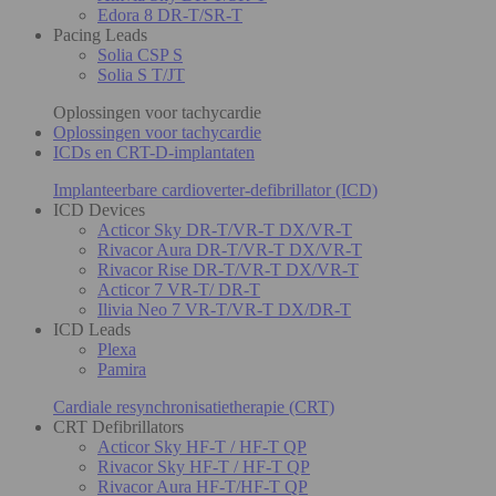
Edora 8 DR-T/SR-T
Pacing Leads
Solia CSP S
Solia S T/JT
Oplossingen voor tachycardie
Oplossingen voor tachycardie
ICDs en CRT-D-implantaten
Implanteerbare cardioverter-defibrillator (ICD)
ICD Devices
Acticor Sky DR-T/VR-T DX/VR-T
Rivacor Aura DR-T/VR-T DX/VR-T
Rivacor Rise DR-T/VR-T DX/VR-T
Acticor 7 VR-T/ DR-T
Ilivia Neo 7 VR-T/VR-T DX/DR-T
ICD Leads
Plexa
Pamira
Cardiale resynchronisatietherapie (CRT)
CRT Defibrillators
Acticor Sky HF-T / HF-T QP
Rivacor Sky HF-T / HF-T QP
Rivacor Aura HF-T/HF-T QP