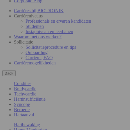
Corporate Blog
Carrières bij BIOTRONIK
Carrièreniveaus
Professionals en ervaren kandidaten
Studenten
Instapniveau en leerbanen
Waarom met ons werken?
Sollicitatie
Sollicitatieprocedure en tips
Onboarding
Carrière | FAQ
Carrièremogelijkheden
Back
Condities
Bradycardie
Tachycardie
Hartinsufficiëntie
Syncope
Beroerte
Hartaanval
Hartbewaking
Home Monitoring