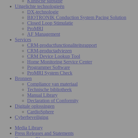
Klinische subsidie
Uitgelichte technologieën
DX-technologie
BIOTRONIK Conduction System Pacing Solution
Closed Loop Stimulatie
ProMRI
AF Management
Services
CRM-productfunctionaliteitsrapport
CRM-productadviezen
CRM Device Lookup Tool
Home Monitoring Service Center
Programmer Software
ProMRI System Check
Bronnen
Compliance van materiaal
Technische bibliotheek
Manual Library
Declaration of Conformity
Digitale oplossingen
CardioSphere
Cyberbeveiliging
Media Library
Press Releases and Statements