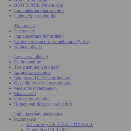
BIOTRONIK Patient App
Implanteerbare hartmonitor
Patient App vragenlijst
Therapieën
Pacemaker
Implanteerbare defibrillator
Cardiale re-synchronisatietherapie (CRT)
Katheterablatie
Leven van alledag
Na de operatie
Terug aan het werk gaan
Zorgeloze vakanties
Een gezond dieet voor het hart
Geschikt voor een gezond hart
Medische onderzoeken
Medisch ID
Familie en vrienden
Helpen van de geest en het hart
Implanteerbare pacemaker
Pacemakers
Acticor Sky DR-T/VR-T DX/VR-T
Amvia Sky DR-T/SR-T