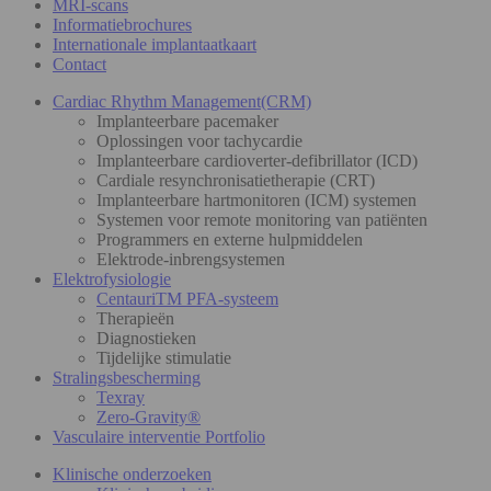
MRI-scans
Informatiebrochures
Internationale implantaatkaart
Contact
Cardiac Rhythm Management(CRM)
Implanteerbare pacemaker
Oplossingen voor tachycardie
Implanteerbare cardioverter-defibrillator (ICD)
Cardiale resynchronisatietherapie (CRT)
Implanteerbare hartmonitoren (ICM) systemen
Systemen voor remote monitoring van patiënten
Programmers en externe hulpmiddelen
Elektrode-inbrengsystemen
Elektrofysiologie
CentauriTM PFA-systeem
Therapieën
Diagnostieken
Tijdelijke stimulatie
Stralingsbescherming
Texray
Zero-Gravity®
Vasculaire interventie Portfolio
Klinische onderzoeken