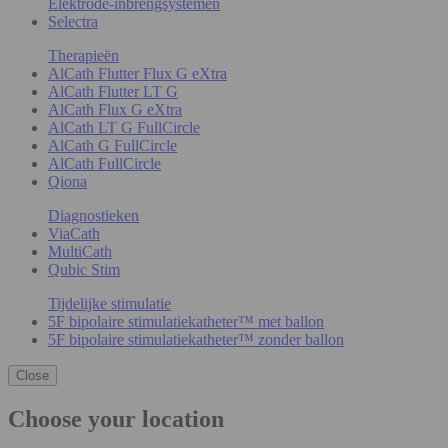
Elektrode-inbrengsystemen
Selectra
Therapieën
AlCath Flutter Flux G eXtra
AlCath Flutter LT G
AlCath Flux G eXtra
AlCath LT G FullCircle
AlCath G FullCircle
AlCath FullCircle
Qiona
Diagnostieken
ViaCath
MultiCath
Qubic Stim
Tijdelijke stimulatie
5F bipolaire stimulatiekatheter™ met ballon
5F bipolaire stimulatiekatheter™ zonder ballon
Close
Choose your location