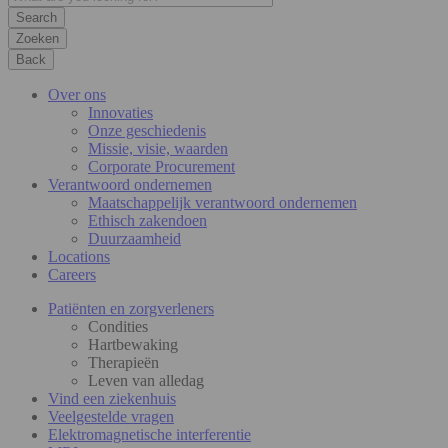
Zoeken
Back
Over ons
Innovaties
Onze geschiedenis
Missie, visie, waarden
Corporate Procurement
Verantwoord ondernemen
Maatschappelijk verantwoord ondernemen
Ethisch zakendoen
Duurzaamheid
Locations
Careers
Patiënten en zorgverleners
Condities
Hartbewaking
Therapieën
Leven van alledag
Vind een ziekenhuis
Veelgestelde vragen
Elektromagnetische interferentie