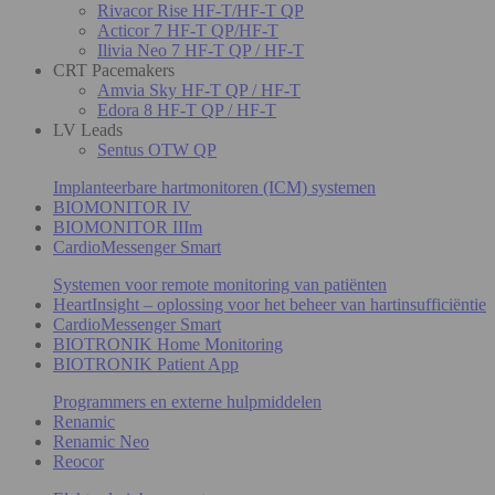
Rivacor Rise HF-T/HF-T QP
Acticor 7 HF-T QP/HF-T
Ilivia Neo 7 HF-T QP / HF-T
CRT Pacemakers
Amvia Sky HF-T QP / HF-T
Edora 8 HF-T QP / HF-T
LV Leads
Sentus OTW QP
Implanteerbare hartmonitoren (ICM) systemen
BIOMONITOR IV
BIOMONITOR IIIm
CardioMessenger Smart
Systemen voor remote monitoring van patiënten
HeartInsight – oplossing voor het beheer van hartinsufficiëntie
CardioMessenger Smart
BIOTRONIK Home Monitoring
BIOTRONIK Patient App
Programmers en externe hulpmiddelen
Renamic
Renamic Neo
Reocor