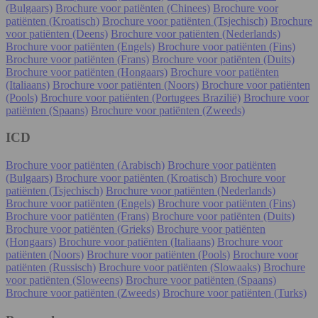
(Bulgaars)
Brochure voor patiënten (Chinees)
Brochure voor
patiënten (Kroatisch)
Brochure voor patiënten (Tsjechisch)
Brochure
voor patiënten (Deens)
Brochure voor patiënten (Nederlands)
Brochure voor patiënten (Engels)
Brochure voor patiënten (Fins)
Brochure voor patiënten (Frans)
Brochure voor patiënten (Duits)
Brochure voor patiënten (Hongaars)
Brochure voor patiënten
(Italiaans)
Brochure voor patiënten (Noors)
Brochure voor patiënten
(Pools)
Brochure voor patiënten (Portugees Brazilië)
Brochure voor
patiënten (Spaans)
Brochure voor patiënten (Zweeds)
ICD
Brochure voor patiënten (Arabisch)
Brochure voor patiënten
(Bulgaars)
Brochure voor patiënten (Kroatisch)
Brochure voor
patiënten (Tsjechisch)
Brochure voor patiënten (Nederlands)
Brochure voor patiënten (Engels)
Brochure voor patiënten (Fins)
Brochure voor patiënten (Frans)
Brochure voor patiënten (Duits)
Brochure voor patiënten (Grieks)
Brochure voor patiënten
(Hongaars)
Brochure voor patiënten (Italiaans)
Brochure voor
patiënten (Noors)
Brochure voor patiënten (Pools)
Brochure voor
patiënten (Russisch)
Brochure voor patiënten (Slowaaks)
Brochure
voor patiënten (Sloweens)
Brochure voor patiënten (Spaans)
Brochure voor patiënten (Zweeds)
Brochure voor patiënten (Turks)