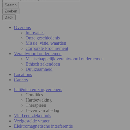
Zoeken
Back
Over ons
Innovaties
Onze geschiedenis
Missie, visie, waarden
Corporate Procurement
Verantwoord ondernemen
Maatschappelijk verantwoord ondernemen
Ethisch zakendoen
Duurzaamheid
Locations
Careers
Patiënten en zorgverleners
Condities
Hartbewaking
Therapieën
Leven van alledag
Vind een ziekenhuis
Veelgestelde vragen
Elektromagnetische interferentie