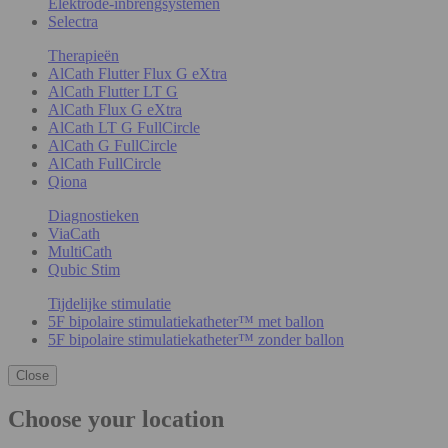
Elektrode-inbrengsystemen
Selectra
Therapieën
AlCath Flutter Flux G eXtra
AlCath Flutter LT G
AlCath Flux G eXtra
AlCath LT G FullCircle
AlCath G FullCircle
AlCath FullCircle
Qiona
Diagnostieken
ViaCath
MultiCath
Qubic Stim
Tijdelijke stimulatie
5F bipolaire stimulatiekatheter™ met ballon
5F bipolaire stimulatiekatheter™ zonder ballon
Close
Choose your location