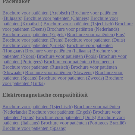
Pacemaker
Brochure voor patiënten (Arabisch)
Brochure voor patiënten
(Bulgaars)
Brochure voor patiënten (Chinees)
Brochure voor
patiënten (Kroatisch)
Brochure voor patiënten (Tsjechisch)
Brochure
voor patiënten (Deens)
Brochure voor patiënten (Nederlands)
Brochure voor patiënten (Engels)
Brochure voor patiënten (Fins)
Brochure voor patiënten (Frans)
Brochure voor patiënten (Duits)
Brochure voor patiënten (Grieks)
Brochure voor patiënten
(Hongaars)
Brochure voor patiënten (Italiaans)
Brochure voor
patiënten (Noors)
Brochure voor patiënten (Pools)
Brochure voor
patiënten (Portugees)
Brochure voor patiënten (Roemeens)
Brochure voor patiënten (Russisch)
Brochure voor patiënten
(Slowaaks)
Brochure voor patiënten (Sloweens)
Brochure voor
patiënten (Spaans)
Brochure voor patiënten (Zweeds)
Brochure
voor patiënten (Turks)
Elektromagnetische compatibiliteit
Brochure voor patiënten (Tsjechisch)
Brochure voor patiënten
(Nederlands)
Brochure voor patiënten (Engels)
Brochure voor
patiënten (Frans)
Brochure voor patiënten (Duits)
Brochure voor
patiënten (Italiaans)
Brochure voor patiënten (Portugees Brazilië)
Brochure voor patiënten (Spaans)