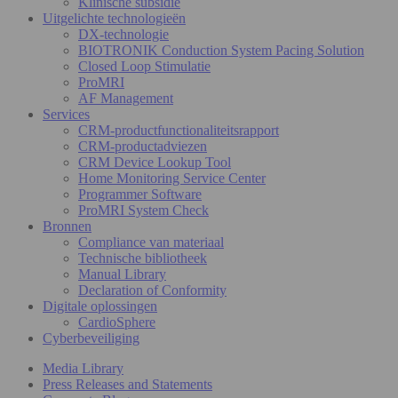
Klinische subsidie
Uitgelichte technologieën
DX-technologie
BIOTRONIK Conduction System Pacing Solution
Closed Loop Stimulatie
ProMRI
AF Management
Services
CRM-productfunctionaliteitsrapport
CRM-productadviezen
CRM Device Lookup Tool
Home Monitoring Service Center
Programmer Software
ProMRI System Check
Bronnen
Compliance van materiaal
Technische bibliotheek
Manual Library
Declaration of Conformity
Digitale oplossingen
CardioSphere
Cyberbeveiliging
Media Library
Press Releases and Statements