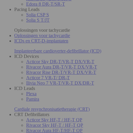
Edora 8 DR-T/SR-T
Pacing Leads
Solia CSP S
Solia S T/JT
Oplossingen voor tachycardie
Oplossingen voor tachycardie
ICDs en CRT-D-implantaten
Implanteerbare cardioverter-defibrillator (ICD)
ICD Devices
Acticor Sky DR-T/VR-T DX/VR-T
Rivacor Aura DR-T/VR-T DX/VR-T
Rivacor Rise DR-T/VR-T DX/VR-T
Acticor 7 VR-T/ DR-T
Ilivia Neo 7 VR-T/VR-T DX/DR-T
ICD Leads
Plexa
Pamira
Cardiale resynchronisatietherapie (CRT)
CRT Defibrillators
Acticor Sky HF-T / HF-T QP
Rivacor Sky HF-T / HF-T QP
Rivacor Aura HF-T/HF-T QP