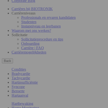
Corporate Blog
Carrières bij BIOTRONIK
Carrièreniveaus
Professionals en ervaren kandidaten
Studenten
Instapniveau en leerbanen
Waarom met ons werken?
Sollicitatie
Sollicitatieprocedure en tips
Onboarding
Carrière | FAQ
Carrièremogelijkheden
Back
Condities
Bradycardie
Tachycardie
Hartinsufficiëntie
Syncope
Beroerte
Hartaanval
Hartbewaking
Home Monitoring