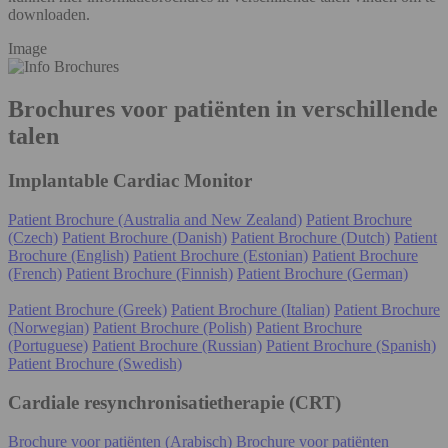
downloaden.
Image
Brochures voor patiënten in verschillende
talen
Implantable Cardiac Monitor
Patient Brochure (Australia and New Zealand)
Patient Brochure
(Czech)
Patient Brochure (Danish)
Patient Brochure (Dutch)
Patient
Brochure (English)
Patient Brochure (Estonian)
Patient Brochure
(French)
Patient Brochure (Finnish)
Patient Brochure (German)
Patient Brochure (Greek)
Patient Brochure (Italian)
Patient Brochure
(Norwegian)
Patient Brochure (Polish)
Patient Brochure
(Portuguese)
Patient Brochure (Russian)
Patient Brochure (Spanish)
Patient Brochure (Swedish)
Cardiale resynchronisatietherapie (CRT)
Brochure voor patiënten (Arabisch)
Brochure voor patiënten