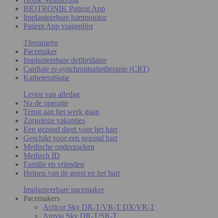
BIOTRONIK Patient App
Implanteerbare hartmonitor
Patient App vragenlijst
Therapieën
Pacemaker
Implanteerbare defibrillator
Cardiale re-synchronisatietherapie (CRT)
Katheterablatie
Leven van alledag
Na de operatie
Terug aan het werk gaan
Zorgeloze vakanties
Een gezond dieet voor het hart
Geschikt voor een gezond hart
Medische onderzoeken
Medisch ID
Familie en vrienden
Helpen van de geest en het hart
Implanteerbare pacemaker
Pacemakers
Acticor Sky DR-T/VR-T DX/VR-T
Amvia Sky DR-T/SR-T