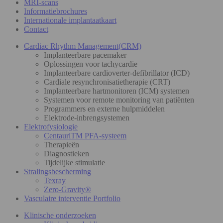
MRI-scans
Informatiebrochures
Internationale implantaatkaart
Contact
Cardiac Rhythm Management(CRM)
Implanteerbare pacemaker
Oplossingen voor tachycardie
Implanteerbare cardioverter-defibrillator (ICD)
Cardiale resynchronisatietherapie (CRT)
Implanteerbare hartmonitoren (ICM) systemen
Systemen voor remote monitoring van patiënten
Programmers en externe hulpmiddelen
Elektrode-inbrengsystemen
Elektrofysiologie
CentauriTM PFA-systeem
Therapieën
Diagnostieken
Tijdelijke stimulatie
Stralingsbescherming
Texray
Zero-Gravity®
Vasculaire interventie Portfolio
Klinische onderzoeken