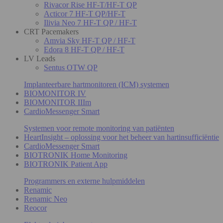
Rivacor Rise HF-T/HF-T QP
Acticor 7 HF-T QP/HF-T
Ilivia Neo 7 HF-T QP / HF-T
CRT Pacemakers
Amvia Sky HF-T QP / HF-T
Edora 8 HF-T QP / HF-T
LV Leads
Sentus OTW QP
Implanteerbare hartmonitoren (ICM) systemen
BIOMONITOR IV
BIOMONITOR IIIm
CardioMessenger Smart
Systemen voor remote monitoring van patiënten
HeartInsight – oplossing voor het beheer van hartinsufficiëntie
CardioMessenger Smart
BIOTRONIK Home Monitoring
BIOTRONIK Patient App
Programmers en externe hulpmiddelen
Renamic
Renamic Neo
Reocor