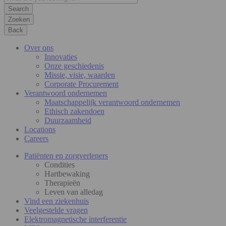
Zoeken
Back
Over ons
Innovaties
Onze geschiedenis
Missie, visie, waarden
Corporate Procurement
Verantwoord ondernemen
Maatschappelijk verantwoord ondernemen
Ethisch zakendoen
Duurzaamheid
Locations
Careers
Patiënten en zorgverleners
Condities
Hartbewaking
Therapieën
Leven van alledag
Vind een ziekenhuis
Veelgestelde vragen
Elektromagnetische interferentie