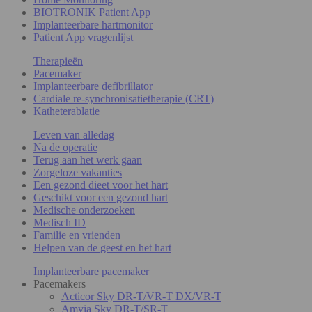
BIOTRONIK Patient App
Implanteerbare hartmonitor
Patient App vragenlijst
Therapieën
Pacemaker
Implanteerbare defibrillator
Cardiale re-synchronisatietherapie (CRT)
Katheterablatie
Leven van alledag
Na de operatie
Terug aan het werk gaan
Zorgeloze vakanties
Een gezond dieet voor het hart
Geschikt voor een gezond hart
Medische onderzoeken
Medisch ID
Familie en vrienden
Helpen van de geest en het hart
Implanteerbare pacemaker
Pacemakers
Acticor Sky DR-T/VR-T DX/VR-T
Amvia Sky DR-T/SR-T