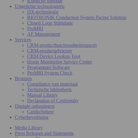
Klinische subsidie
Uitgelichte technologieën
DX-technologie
BIOTRONIK Conduction System Pacing Solution
Closed Loop Stimulatie
ProMRI
AF Management
Services
CRM-productfunctionaliteitsrapport
CRM-productadviezen
CRM Device Lookup Tool
Home Monitoring Service Center
Programmer Software
ProMRI System Check
Bronnen
Compliance van materiaal
Technische bibliotheek
Manual Library
Declaration of Conformity
Digitale oplossingen
CardioSphere
Cyberbeveiliging
Media Library
Press Releases and Statements