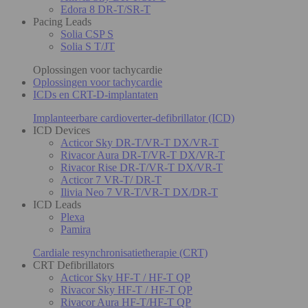
Edora 8 DR-T/SR-T
Pacing Leads
Solia CSP S
Solia S T/JT
Oplossingen voor tachycardie
Oplossingen voor tachycardie
ICDs en CRT-D-implantaten
Implanteerbare cardioverter-defibrillator (ICD)
ICD Devices
Acticor Sky DR-T/VR-T DX/VR-T
Rivacor Aura DR-T/VR-T DX/VR-T
Rivacor Rise DR-T/VR-T DX/VR-T
Acticor 7 VR-T/ DR-T
Ilivia Neo 7 VR-T/VR-T DX/DR-T
ICD Leads
Plexa
Pamira
Cardiale resynchronisatietherapie (CRT)
CRT Defibrillators
Acticor Sky HF-T / HF-T QP
Rivacor Sky HF-T / HF-T QP
Rivacor Aura HF-T/HF-T QP