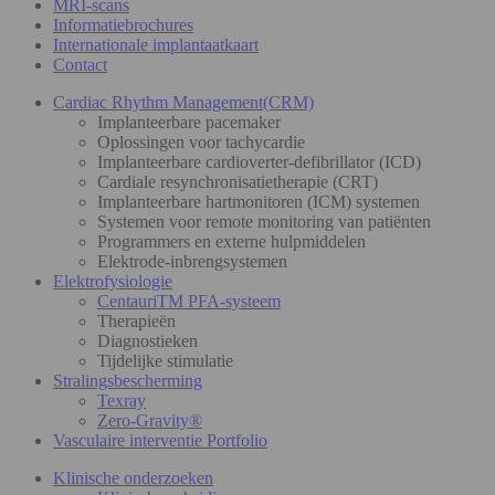
MRI-scans
Informatiebrochures
Internationale implantaatkaart
Contact
Cardiac Rhythm Management(CRM)
Implanteerbare pacemaker
Oplossingen voor tachycardie
Implanteerbare cardioverter-defibrillator (ICD)
Cardiale resynchronisatietherapie (CRT)
Implanteerbare hartmonitoren (ICM) systemen
Systemen voor remote monitoring van patiënten
Programmers en externe hulpmiddelen
Elektrode-inbrengsystemen
Elektrofysiologie
CentauriTM PFA-systeem
Therapieën
Diagnostieken
Tijdelijke stimulatie
Stralingsbescherming
Texray
Zero-Gravity®
Vasculaire interventie Portfolio
Klinische onderzoeken