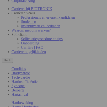
Corporate Blog
Carrières bij BIOTRONIK
Carrièreniveaus
Professionals en ervaren kandidaten
Studenten
Instapniveau en leerbanen
Waarom met ons werken?
Sollicitatie
Sollicitatieprocedure en tips
Onboarding
Carrière | FAQ
Carrièremogelijkheden
Back
Condities
Bradycardie
Tachycardie
Hartinsufficiëntie
Syncope
Beroerte
Hartaanval
Hartbewaking
Home Monitoring