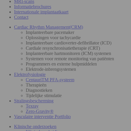
MRI-scans
Informatiebrochures
Internationale implantaatkaart
Contact
Cardiac Rhythm Management(CRM)
Implanteerbare pacemaker
Oplossingen voor tachycardie
Implanteerbare cardioverter-defibrillator (ICD)
Cardiale resynchronisatietherapie (CRT)
Implanteerbare hartmonitoren (ICM) systemen
Systemen voor remote monitoring van patiënten
Programmers en externe hulpmiddelen
Elektrode-inbrengsystemen
Elektrofysiologie
CentauriTM PFA-systeem
Therapieën
Diagnostieken
Tijdelijke stimulatie
Stralingsbescherming
Texray
Zero-Gravity®
Vasculaire interventie Portfolio
Klinische onderzoeken