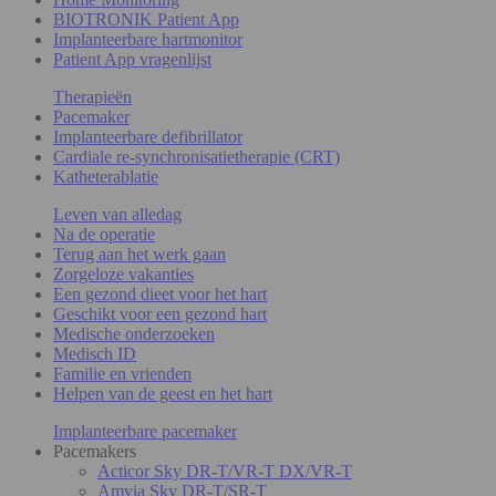
BIOTRONIK Patient App
Implanteerbare hartmonitor
Patient App vragenlijst
Therapieën
Pacemaker
Implanteerbare defibrillator
Cardiale re-synchronisatietherapie (CRT)
Katheterablatie
Leven van alledag
Na de operatie
Terug aan het werk gaan
Zorgeloze vakanties
Een gezond dieet voor het hart
Geschikt voor een gezond hart
Medische onderzoeken
Medisch ID
Familie en vrienden
Helpen van de geest en het hart
Implanteerbare pacemaker
Pacemakers
Acticor Sky DR-T/VR-T DX/VR-T
Amvia Sky DR-T/SR-T