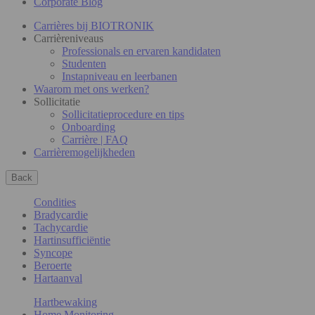
Corporate Blog
Carrières bij BIOTRONIK
Carrièreniveaus
Professionals en ervaren kandidaten
Studenten
Instapniveau en leerbanen
Waarom met ons werken?
Sollicitatie
Sollicitatieprocedure en tips
Onboarding
Carrière | FAQ
Carrièremogelijkheden
Back
Condities
Bradycardie
Tachycardie
Hartinsufficiëntie
Syncope
Beroerte
Hartaanval
Hartbewaking
Home Monitoring