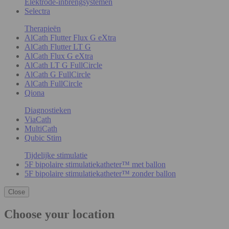
Elektrode-inbrengsystemen
Selectra
Therapieën
AlCath Flutter Flux G eXtra
AlCath Flutter LT G
AlCath Flux G eXtra
AlCath LT G FullCircle
AlCath G FullCircle
AlCath FullCircle
Qiona
Diagnostieken
ViaCath
MultiCath
Qubic Stim
Tijdelijke stimulatie
5F bipolaire stimulatiekatheter™ met ballon
5F bipolaire stimulatiekatheter™ zonder ballon
Close
Choose your location