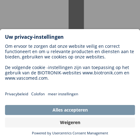
Klinische onderzoeken
Uitgelichte technologieën
Services
Bronnen
Digitale oplossingen
Cyberbeveiliging
Nieuws