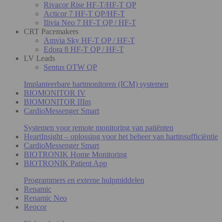
Rivacor Rise HF-T/HF-T QP
Acticor 7 HF-T QP/HF-T
Ilivia Neo 7 HF-T QP / HF-T
CRT Pacemakers
Amvia Sky HF-T QP / HF-T
Edora 8 HF-T QP / HF-T
LV Leads
Sentus OTW QP
Implanteerbare hartmonitoren (ICM) systemen
BIOMONITOR IV
BIOMONITOR IIIm
CardioMessenger Smart
Systemen voor remote monitoring van patiënten
HeartInsight – oplossing voor het beheer van hartinsufficiëntie
CardioMessenger Smart
BIOTRONIK Home Monitoring
BIOTRONIK Patient App
Programmers en externe hulpmiddelen
Renamic
Renamic Neo
Reocor