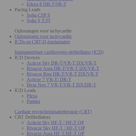
Edora 8 DR-T/SR-T
Pacing Leads
Solia CSP S
Solia S T/JT
Oplossingen voor tachycardie
Oplossingen voor tachycardie
ICDs en CRT-D-implantaten
Implanteerbare cardioverter-defibrillator (ICD)
ICD Devices
Acticor Sky DR-T/VR-T DX/VR-T
Rivacor Aura DR-T/VR-T DX/VR-T
Rivacor Rise DR-T/VR-T DX/VR-T
Acticor 7 VR-T/ DR-T
Ilivia Neo 7 VR-T/VR-T DX/DR-T
ICD Leads
Plexa
Pamira
Cardiale resynchronisatietherapie (CRT)
CRT Defibrillators
Acticor Sky HF-T / HF-T QP
Rivacor Sky HF-T / HF-T QP
Rivacor Aura HF-T/HF-T QP