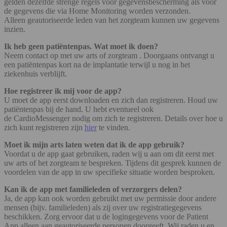
gelden dezelfde strenge regels voor gegevensbescherming als voor
de gegevens die via Home Monitoring worden verzonden.
Alleen geautoriseerde leden van het zorgteam kunnen uw gegevens
inzien.
Ik heb geen patiëntenpas. Wat moet ik doen?
Neem contact op met uw arts of zorgteam . Doorgaans ontvangt u
een patiëntenpas kort na de implantatie terwijl u nog in het
ziekenhuis verblijft.
Hoe registreer ik mij voor de app?
U moet de app eerst downloaden en zich dan registreren. Houd uw
patiëntenpas bij de hand. U hebt eventueel ook
de CardioMessenger nodig om zich te registreren. Details over hoe u
zich kunt registreren zijn
hier
te vinden.
Moet ik mijn arts laten weten dat ik de app gebruik?
Voordat u de app gaat gebruiken, raden wij u aan om dit eerst met
uw arts of het zorgteam te bespreken. Tijdens dit gesprek kunnen de
voordelen van de app in uw specifieke situatie worden besproken.
Kan ik de app met familieleden of verzorgers delen?
Ja, de app kan ook worden gebruikt met uw permissie door andere
mensen (bijv. familieleden) als zij over uw registratiegegevens
beschikken. Zorg ervoor dat u de logingegevens voor de Patient
App alleen aan geautoriseerde personen doorgeeft. Wij raden u en