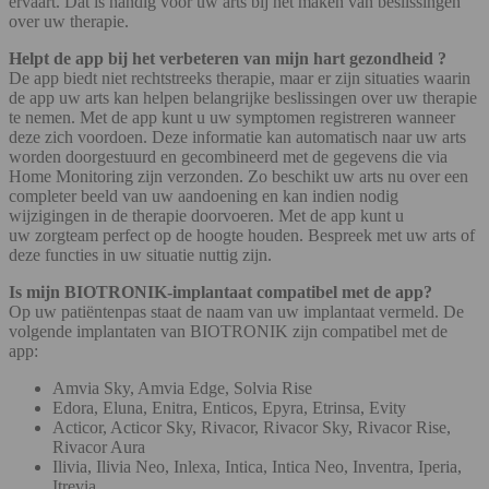
ervaart. Dat is handig voor uw arts bij het maken van beslissingen
over uw therapie.
Helpt de app bij het verbeteren van mijn hart gezondheid ?
De app biedt niet rechtstreeks therapie, maar er zijn situaties waarin
de app uw arts kan helpen belangrijke beslissingen over uw therapie
te nemen. Met de app kunt u uw symptomen registreren wanneer
deze zich voordoen. Deze informatie kan automatisch naar uw arts
worden doorgestuurd en gecombineerd met de gegevens die via
Home Monitoring zijn verzonden. Zo beschikt uw arts nu over een
completer beeld van uw aandoening en kan indien nodig
wijzigingen in de therapie doorvoeren. Met de app kunt u
uw zorgteam perfect op de hoogte houden. Bespreek met uw arts of
deze functies in uw situatie nuttig zijn.
Is mijn BIOTRONIK-implantaat compatibel met de app?
Op uw patiëntenpas staat de naam van uw implantaat vermeld. De
volgende implantaten van BIOTRONIK zijn compatibel met de
app:
Amvia Sky, Amvia Edge, Solvia Rise
Edora, Eluna, Enitra, Enticos, Epyra, Etrinsa, Evity
Acticor, Acticor Sky, Rivacor, Rivacor Sky, Rivacor Rise,
Rivacor Aura
Ilivia, Ilivia Neo, Inlexa, Intica, Intica Neo, Inventra, Iperia,
Itrevia