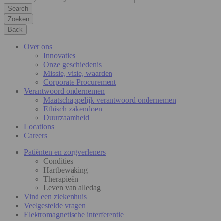
Zoeken
Back
Over ons
Innovaties
Onze geschiedenis
Missie, visie, waarden
Corporate Procurement
Verantwoord ondernemen
Maatschappelijk verantwoord ondernemen
Ethisch zakendoen
Duurzaamheid
Locations
Careers
Patiënten en zorgverleners
Condities
Hartbewaking
Therapieën
Leven van alledag
Vind een ziekenhuis
Veelgestelde vragen
Elektromagnetische interferentie