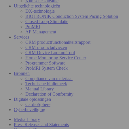
Klinische subsidie
Uitgelichte technologieën
DX-technologie
BIOTRONIK Conduction System Pacing Solution
Closed Loop Stimulatie
ProMRI
AF Management
Services
CRM-productfunctionaliteitsrapport
CRM-productadviezen
CRM Device Lookup Tool
Home Monitoring Service Center
Programmer Software
ProMRI System Check
Bronnen
Compliance van materiaal
Technische bibliotheek
Manual Library
Declaration of Conformity
Digitale oplossingen
CardioSphere
Cyberbeveiliging
Media Library
Press Releases and Statements