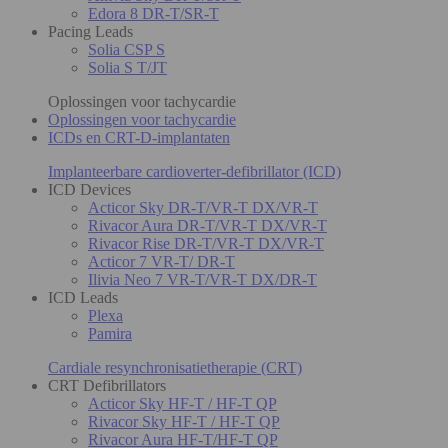
Edora 8 DR-T/SR-T
Pacing Leads
Solia CSP S
Solia S T/JT
Oplossingen voor tachycardie
Oplossingen voor tachycardie
ICDs en CRT-D-implantaten
Implanteerbare cardioverter-defibrillator (ICD)
ICD Devices
Acticor Sky DR-T/VR-T DX/VR-T
Rivacor Aura DR-T/VR-T DX/VR-T
Rivacor Rise DR-T/VR-T DX/VR-T
Acticor 7 VR-T/ DR-T
Ilivia Neo 7 VR-T/VR-T DX/DR-T
ICD Leads
Plexa
Pamira
Cardiale resynchronisatietherapie (CRT)
CRT Defibrillators
Acticor Sky HF-T / HF-T QP
Rivacor Sky HF-T / HF-T QP
Rivacor Aura HF-T/HF-T QP