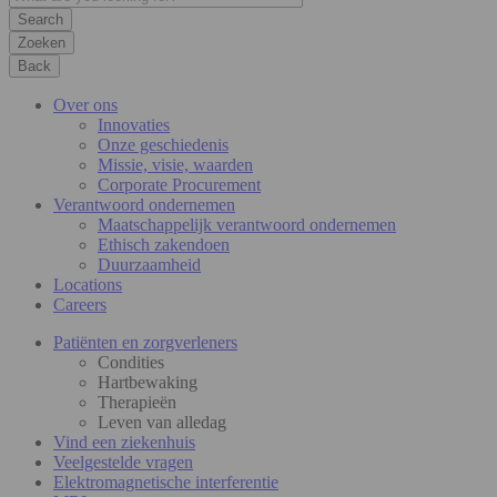
Zoeken
Back
Over ons
Innovaties
Onze geschiedenis
Missie, visie, waarden
Corporate Procurement
Verantwoord ondernemen
Maatschappelijk verantwoord ondernemen
Ethisch zakendoen
Duurzaamheid
Locations
Careers
Patiënten en zorgverleners
Condities
Hartbewaking
Therapieën
Leven van alledag
Vind een ziekenhuis
Veelgestelde vragen
Elektromagnetische interferentie