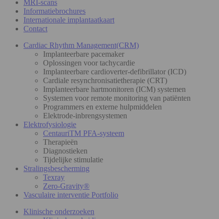
MRI-scans
Informatiebrochures
Internationale implantaatkaart
Contact
Cardiac Rhythm Management(CRM)
Implanteerbare pacemaker
Oplossingen voor tachycardie
Implanteerbare cardioverter-defibrillator (ICD)
Cardiale resynchronisatietherapie (CRT)
Implanteerbare hartmonitoren (ICM) systemen
Systemen voor remote monitoring van patiënten
Programmers en externe hulpmiddelen
Elektrode-inbrengsystemen
Elektrofysiologie
CentauriTM PFA-systeem
Therapieën
Diagnostieken
Tijdelijke stimulatie
Stralingsbescherming
Texray
Zero-Gravity®
Vasculaire interventie Portfolio
Klinische onderzoeken