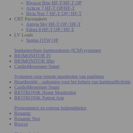
Rivacor Rise HF-T/HF-T QP
Acticor 7 HF-T QP/HF-T
Ilivia Neo 7 HF-T QP / HF-T
CRT Pacemakers
Amvia Sky HF-T QP / HF-T
Edora 8 HF-T QP / HF-T
LV Leads
Sentus OTW QP
Implanteerbare hartmonitoren (ICM) systemen
BIOMONITOR IV
BIOMONITOR IIIm
CardioMessenger Smart
Systemen voor remote monitoring van patiënten
HeartInsight – oplossing voor het beheer van hartinsufficiëntie
CardioMessenger Smart
BIOTRONIK Home Monitoring
BIOTRONIK Patient App
Programmers en externe hulpmiddelen
Renamic
Renamic Neo
Reocor