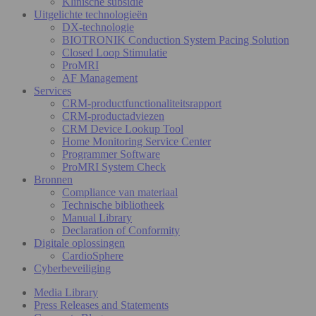
Klinische subsidie
Uitgelichte technologieën
DX-technologie
BIOTRONIK Conduction System Pacing Solution
Closed Loop Stimulatie
ProMRI
AF Management
Services
CRM-productfunctionaliteitsrapport
CRM-productadviezen
CRM Device Lookup Tool
Home Monitoring Service Center
Programmer Software
ProMRI System Check
Bronnen
Compliance van materiaal
Technische bibliotheek
Manual Library
Declaration of Conformity
Digitale oplossingen
CardioSphere
Cyberbeveiliging
Media Library
Press Releases and Statements