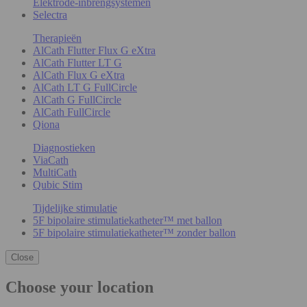
Elektrode-inbrengsystemen
Selectra
Therapieën
AlCath Flutter Flux G eXtra
AlCath Flutter LT G
AlCath Flux G eXtra
AlCath LT G FullCircle
AlCath G FullCircle
AlCath FullCircle
Qiona
Diagnostieken
ViaCath
MultiCath
Qubic Stim
Tijdelijke stimulatie
5F bipolaire stimulatiekatheter™ met ballon
5F bipolaire stimulatiekatheter™ zonder ballon
Close
Choose your location