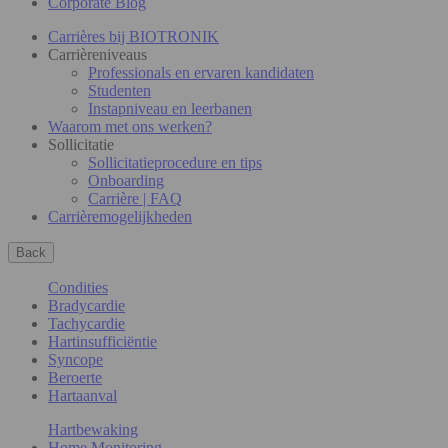
Corporate Blog
Carrières bij BIOTRONIK
Carrièreniveaus
Professionals en ervaren kandidaten
Studenten
Instapniveau en leerbanen
Waarom met ons werken?
Sollicitatie
Sollicitatieprocedure en tips
Onboarding
Carrière | FAQ
Carrièremogelijkheden
Back
Condities
Bradycardie
Tachycardie
Hartinsufficiëntie
Syncope
Beroerte
Hartaanval
Hartbewaking
Home Monitoring