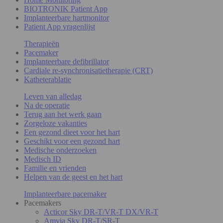
BIOTRONIK Patient App
Implanteerbare hartmonitor
Patient App vragenlijst
Therapieën
Pacemaker
Implanteerbare defibrillator
Cardiale re-synchronisatietherapie (CRT)
Katheterablatie
Leven van alledag
Na de operatie
Terug aan het werk gaan
Zorgeloze vakanties
Een gezond dieet voor het hart
Geschikt voor een gezond hart
Medische onderzoeken
Medisch ID
Familie en vrienden
Helpen van de geest en het hart
Implanteerbare pacemaker
Pacemakers
Acticor Sky DR-T/VR-T DX/VR-T
Amvia Sky DR-T/SR-T