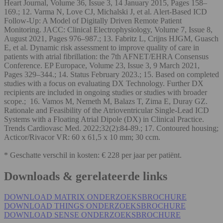
Heart Journal, Volume 36, Issue 3, 14 January 2015, Pages 158–
169.; 12. Varma N, Love CJ, Michalski J, et al. Alert-Based ICD
Follow-Up: A Model of Digitally Driven Remote Patient
Monitoring. JACC: Clinical Electrophysiology, Volume 7, Issue 8,
August 2021, Pages 976–987.; 13. Fabritz L, Crijns HJGM, Guasch
E, et al. Dynamic risk assessment to improve quality of care in
patients with atrial fibrillation: the 7th AFNET/EHRA Consensus
Conference. EP Europace, Volume 23, Issue 3, 9 March 2021,
Pages 329–344.; 14. Status February 2023.; 15. Based on completed
studies with a focus on evaluating DX Technology. Further DX
recipients are included in ongoing studies or studies with broader
scope.; 16. Vamos M, Nemeth M, Balazs T, Zima E, Duray GZ.
Rationale and Feasibility of the Atrioventricular Single-Lead ICD
Systems with a Floating Atrial Dipole (DX) in Clinical Practice.
Trends Cardiovasc Med. 2022;32(2):84-89.; 17. Contoured housing;
Acticor/Rivacor VR: 60 x 61,5 x 10 mm; 30 ccm.
* Geschatte verschil in kosten: € 228 per jaar per patiënt.
Downloads & gerelateerde links
DOWNLOAD MATRIX ONDERZOEKSBROCHURE
DOWNLOAD THINGS ONDERZOEKSBROCHURE
DOWNLOAD SENSE ONDERZOEKSBROCHURE