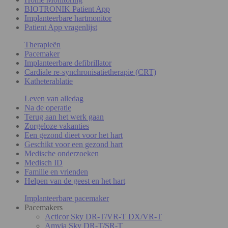
BIOTRONIK Patient App
Implanteerbare hartmonitor
Patient App vragenlijst
Therapieën
Pacemaker
Implanteerbare defibrillator
Cardiale re-synchronisatietherapie (CRT)
Katheterablatie
Leven van alledag
Na de operatie
Terug aan het werk gaan
Zorgeloze vakanties
Een gezond dieet voor het hart
Geschikt voor een gezond hart
Medische onderzoeken
Medisch ID
Familie en vrienden
Helpen van de geest en het hart
Implanteerbare pacemaker
Pacemakers
Acticor Sky DR-T/VR-T DX/VR-T
Amvia Sky DR-T/SR-T