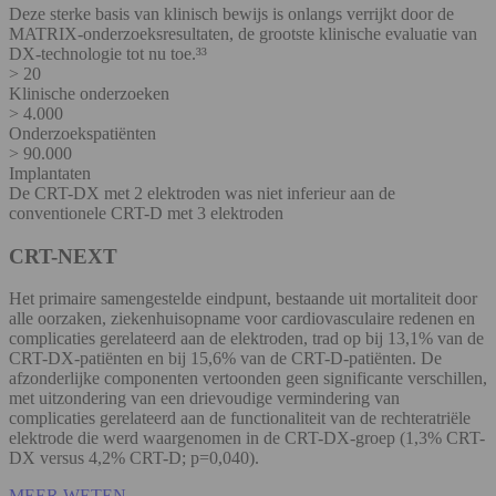
Deze sterke basis van klinisch bewijs is onlangs verrijkt door de
MATRIX-onderzoeksresultaten, de grootste klinische evaluatie van
DX-technologie tot nu toe.³³
> 20
Klinische onderzoeken
> 4.000
Onderzoekspatiënten
> 90.000
Implantaten
De CRT-DX met 2 elektroden was niet inferieur aan de
conventionele CRT-D met 3 elektroden
CRT-NEXT
Het primaire samengestelde eindpunt, bestaande uit mortaliteit door
alle oorzaken, ziekenhuisopname voor cardiovasculaire redenen en
complicaties gerelateerd aan de elektroden, trad op bij 13,1% van de
CRT-DX-patiënten en bij 15,6% van de CRT-D-patiënten. De
afzonderlijke componenten vertoonden geen significante verschillen,
met uitzondering van een drievoudige vermindering van
complicaties gerelateerd aan de functionaliteit van de rechteratriële
elektrode die werd waargenomen in de CRT-DX-groep (1,3% CRT-
DX versus 4,2% CRT-D; p=0,040).
MEER WETEN