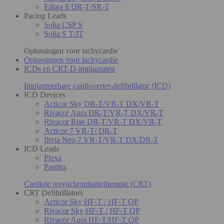
Edora 8 DR-T/SR-T
Pacing Leads
Solia CSP S
Solia S T/JT
Oplossingen voor tachycardie
Oplossingen voor tachycardie
ICDs en CRT-D-implantaten
Implanteerbare cardioverter-defibrillator (ICD)
ICD Devices
Acticor Sky DR-T/VR-T DX/VR-T
Rivacor Aura DR-T/VR-T DX/VR-T
Rivacor Rise DR-T/VR-T DX/VR-T
Acticor 7 VR-T/ DR-T
Ilivia Neo 7 VR-T/VR-T DX/DR-T
ICD Leads
Plexa
Pamira
Cardiale resynchronisatietherapie (CRT)
CRT Defibrillators
Acticor Sky HF-T / HF-T QP
Rivacor Sky HF-T / HF-T QP
Rivacor Aura HF-T/HF-T QP