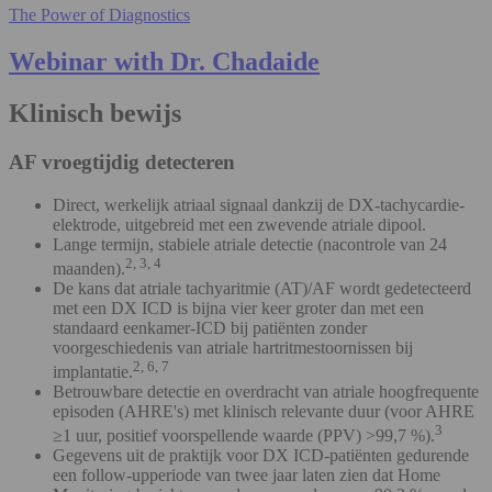
The Power of Diagnostics
Webinar with Dr. Chadaide
Klinisch bewijs
AF vroegtijdig detecteren
Direct, werkelijk atriaal signaal dankzij de DX-tachycardie-
elektrode, uitgebreid met een zwevende atriale dipool.
Lange termijn, stabiele atriale detectie (nacontrole van 24
2, 3, 4
maanden).
De kans dat atriale tachyaritmie (AT)/AF wordt gedetecteerd
met een DX ICD is bijna vier keer groter dan met een
standaard eenkamer-ICD bij patiënten zonder
voorgeschiedenis van atriale hartritmestoornissen bij
2, 6, 7
implantatie.
Betrouwbare detectie en overdracht van atriale hoogfrequente
episoden (AHRE's) met klinisch relevante duur (voor AHRE
3
≥1 uur, positief voorspellende waarde (PPV) >99,7 %).
Gegevens uit de praktijk voor DX ICD-patiënten gedurende
een follow-upperiode van twee jaar laten zien dat Home