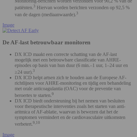
Monitoring-berichten worden verzonden voor 90,2 % van de
3
patiënten.
Hiervan worden berichten verzonden op 92,5 %
3
van de dagen (mediaanwaarde).
Image
De AF-last betrouwbaar monitoren
DX ICD maakt een correcte schatting van de AF-last
mogelijk met een betrouwbare classificatie van AHRE-
episodes op basis van hun duur (6 min.–1 uur, 1–24 uur en
3
≥24 uur).
DX ICD helpt artsen zich te houden aan de Europese AF-
richtlijnen voor AHRE-monitoring en tijdig een behandeling
met orale anticoagulantia (OAC) voor de preventie van
9
beroertes te starten.
DX ICD biedt ondersteuning bij het nemen van besluiten
voor therapeutische interventies zoals het starten van anti-
aritmica of AF-ablatie, waarvan is bewezen dat het de
symptomen vermindert en de cardiovasculaire uitkomsten
9,10
verbetert.
Image