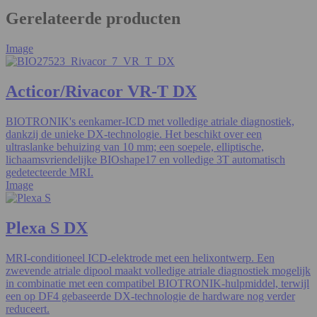
Gerelateerde producten
Image
Acticor/Rivacor VR-T DX
BIOTRONIK's eenkamer-ICD met volledige atriale diagnostiek,
dankzij de unieke DX-technologie. Het beschikt over een
ultraslanke behuizing van 10 mm; een soepele, elliptische,
lichaamsvriendelijke BIOshape17 en volledige 3T automatisch
gedetecteerde MRI.
Image
Plexa S DX
MRI-conditioneel ICD-elektrode met een helixontwerp. Een
zwevende atriale dipool maakt volledige atriale diagnostiek mogelijk
in combinatie met een compatibel BIOTRONIK-hulpmiddel, terwijl
een op DF4 gebaseerde DX-technologie de hardware nog verder
reduceert.