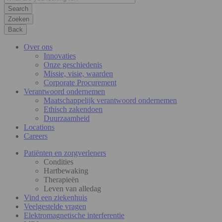
Zoeken
Back
Over ons
Innovaties
Onze geschiedenis
Missie, visie, waarden
Corporate Procurement
Verantwoord ondernemen
Maatschappelijk verantwoord ondernemen
Ethisch zakendoen
Duurzaamheid
Locations
Careers
Patiënten en zorgverleners
Condities
Hartbewaking
Therapieën
Leven van alledag
Vind een ziekenhuis
Veelgestelde vragen
Elektromagnetische interferentie