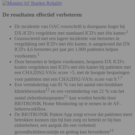
De resultaten effectief verbeteren
De incidentie van OAC-voorschrift is doorgaans hoger bij
2
DX-ICD's vergeleken met standaard ICD's met één kamer.
Geassocieerd met een lagere incidentie van beroertes in
vergelijking met ICD's met één kamer, is aangetoond dat DX
ICD's 4,6 beroertes per jaar per 1.000 patiënten helpen
1
voorkomen.
Door beroertes te helpen voorkomen, besparen DX ICD's
kosten vergeleken met ICD's met één kamer bij patiënten met
een CHA2DS2-VASc score >5, met de hoogste besparingen
1,*
voor patiënten met een CHA2DS2-VASc score van 9.
Een vermindering van 81 % van het aantal niet-bruikbare
12
kliniekbezoeken
en een vermindering van 21 % van het
11
aantal ziekenhuisopnames
kan worden bereikt door
BIOTRONIK Home Monitoring op te nemen in de AF-
beheerworkflow.
De BIOTRONIK Patient App zorgt ervoor dat patiënten meer
betrokken kunnen zijn bij hun zorg en betrekt ze bij hun
ziektebeheer, een aanpak die een verbeterd
13
gezondheidsbewustzijn en gedrag kan bevorderen