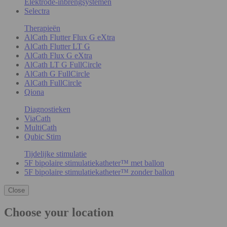
Elektrode-inbrengsystemen
Selectra
Therapieën
AlCath Flutter Flux G eXtra
AlCath Flutter LT G
AlCath Flux G eXtra
AlCath LT G FullCircle
AlCath G FullCircle
AlCath FullCircle
Qiona
Diagnostieken
ViaCath
MultiCath
Qubic Stim
Tijdelijke stimulatie
5F bipolaire stimulatiekatheter™ met ballon
5F bipolaire stimulatiekatheter™ zonder ballon
Close
Choose your location