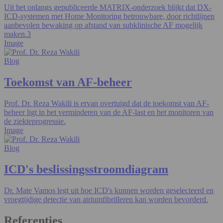
Uit het onlangs gepubliceerde MATRIX-onderzoek blijkt dat DX-
ICD-systemen met Home Monitoring betrouwbare, door richtlijnen
aanbevolen bewaking op afstand van subklinische AF mogelijk
maken.3
Image
Blog
Toekomst van AF-beheer
Prof. Dr. Reza Wakili is ervan overtuigd dat de toekomst van AF-
beheer ligt in het verminderen van de AF-last en het monitoren van
de ziekteprogressie.
Image
Blog
ICD's beslissingsstroomdiagram
Dr. Mate Vamos legt uit hoe ICD's kunnen worden geselecteerd en
vroegtijdige detectie van atriumfibrilleren kan worden bevorderd.
Referenties