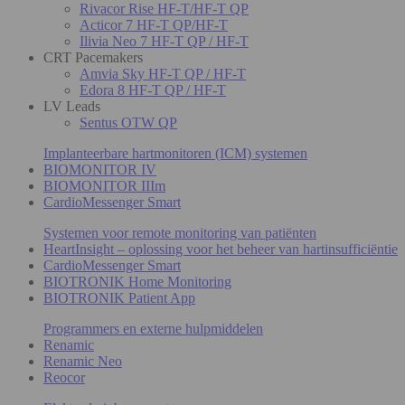
Rivacor Rise HF-T/HF-T QP
Acticor 7 HF-T QP/HF-T
Ilivia Neo 7 HF-T QP / HF-T
CRT Pacemakers
Amvia Sky HF-T QP / HF-T
Edora 8 HF-T QP / HF-T
LV Leads
Sentus OTW QP
Implanteerbare hartmonitoren (ICM) systemen
BIOMONITOR IV
BIOMONITOR IIIm
CardioMessenger Smart
Systemen voor remote monitoring van patiënten
HeartInsight – oplossing voor het beheer van hartinsufficiëntie
CardioMessenger Smart
BIOTRONIK Home Monitoring
BIOTRONIK Patient App
Programmers en externe hulpmiddelen
Renamic
Renamic Neo
Reocor