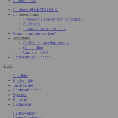
Corporate Blog
Carrières bij BIOTRONIK
Carrièreniveaus
Professionals en ervaren kandidaten
Studenten
Instapniveau en leerbanen
Waarom met ons werken?
Sollicitatie
Sollicitatieprocedure en tips
Onboarding
Carrière | FAQ
Carrièremogelijkheden
Back
Condities
Bradycardie
Tachycardie
Hartinsufficiëntie
Syncope
Beroerte
Hartaanval
Hartbewaking
Home Monitoring