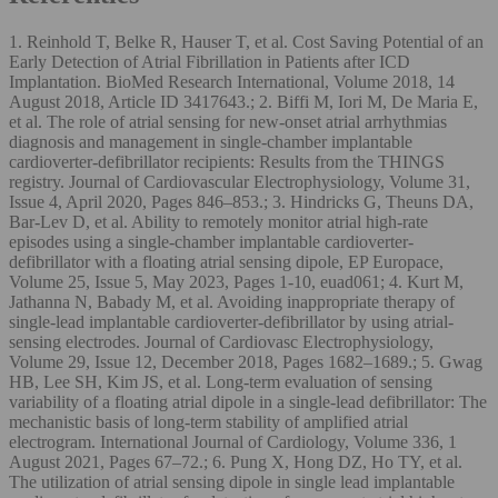
1. Reinhold T, Belke R, Hauser T, et al. Cost Saving Potential of an
Early Detection of Atrial Fibrillation in Patients after ICD
Implantation. BioMed Research International, Volume 2018, 14
August 2018, Article ID 3417643.; 2. Biffi M, Iori M, De Maria E,
et al. The role of atrial sensing for new-onset atrial arrhythmias
diagnosis and management in single-chamber implantable
cardioverter-defibrillator recipients: Results from the THINGS
registry. Journal of Cardiovascular Electrophysiology, Volume 31,
Issue 4, April 2020, Pages 846–853.; 3. Hindricks G, Theuns DA,
Bar-Lev D, et al. Ability to remotely monitor atrial high-rate
episodes using a single-chamber implantable cardioverter-
defibrillator with a floating atrial sensing dipole, EP Europace,
Volume 25, Issue 5, May 2023, Pages 1-10, euad061; 4. Kurt M,
Jathanna N, Babady M, et al. Avoiding inappropriate therapy of
single-lead implantable cardioverter-defibrillator by using atrial-
sensing electrodes. Journal of Cardiovasc Electrophysiology,
Volume 29, Issue 12, December 2018, Pages 1682–1689.; 5. Gwag
HB, Lee SH, Kim JS, et al. Long-term evaluation of sensing
variability of a floating atrial dipole in a single-lead defibrillator: The
mechanistic basis of long-term stability of amplified atrial
electrogram. International Journal of Cardiology, Volume 336, 1
August 2021, Pages 67–72.; 6. Pung X, Hong DZ, Ho TY, et al.
The utilization of atrial sensing dipole in single lead implantable