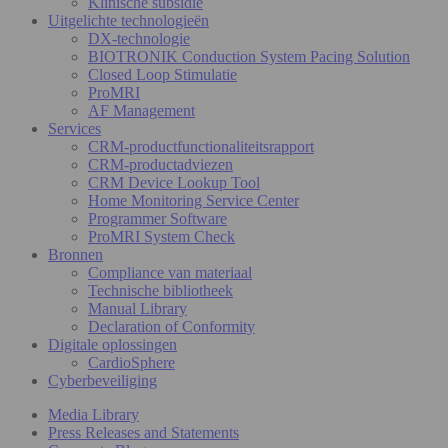
Klinische subsidie
Uitgelichte technologieën
DX-technologie
BIOTRONIK Conduction System Pacing Solution
Closed Loop Stimulatie
ProMRI
AF Management
Services
CRM-productfunctionaliteitsrapport
CRM-productadviezen
CRM Device Lookup Tool
Home Monitoring Service Center
Programmer Software
ProMRI System Check
Bronnen
Compliance van materiaal
Technische bibliotheek
Manual Library
Declaration of Conformity
Digitale oplossingen
CardioSphere
Cyberbeveiliging
Media Library
Press Releases and Statements