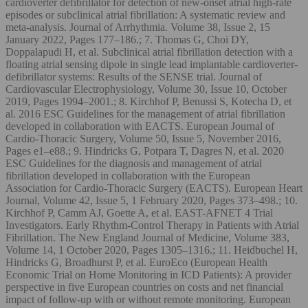
cardioverter defibrillator for detection of new-onset atrial high-rate
episodes or subclinical atrial fibrillation: A systematic review and
meta-analysis. Journal of Arrhythmia. Volume 38, Issue 2, 15
January 2022, Pages 177–186.; 7. Thomas G, Choi DY,
Doppalapudi H, et al. Subclinical atrial fibrillation detection with a
floating atrial sensing dipole in single lead implantable cardioverter-
defibrillator systems: Results of the SENSE trial. Journal of
Cardiovascular Electrophysiology, Volume 30, Issue 10, October
2019, Pages 1994–2001.; 8. Kirchhof P, Benussi S, Kotecha D, et
al. 2016 ESC Guidelines for the management of atrial fibrillation
developed in collaboration with EACTS. European Journal of
Cardio-Thoracic Surgery, Volume 50, Issue 5, November 2016,
Pages e1–e88.; 9. Hindricks G, Potpara T, Dagres N, et al. 2020
ESC Guidelines for the diagnosis and management of atrial
fibrillation developed in collaboration with the European
Association for Cardio-Thoracic Surgery (EACTS). European Heart
Journal, Volume 42, Issue 5, 1 February 2020, Pages 373–498.; 10.
Kirchhof P, Camm AJ, Goette A, et al. EAST-AFNET 4 Trial
Investigators. Early Rhythm-Control Therapy in Patients with Atrial
Fibrillation. The New England Journal of Medicine, Volume 383,
Volume 14, 1 October 2020, Pages 1305–1316.; 11. Heidbuchel H,
Hindricks G, Broadhurst P, et al. EuroEco (European Health
Economic Trial on Home Monitoring in ICD Patients): A provider
perspective in five European countries on costs and net financial
impact of follow-up with or without remote monitoring. European