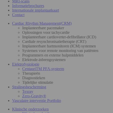
MRI-scans
Informatiebrochures
Internationale implantaatkaart
Contact
Cardiac Rhythm Management(CRM)
Implanteerbare pacemaker
Oplossingen voor tachycardie
Implanteerbare cardioverter-defibrillator (ICD)
Cardiale resynchronisatietherapie (CRT)
Implanteerbare hartmonitoren (ICM) systemen
Systemen voor remote monitoring van patiënten
Programmers en externe hulpmiddelen
Elektrode-inbrengsystemen
Elektrofysiologie
CentauriTM PFA-systeem
Therapieën
Diagnostieken
Tijdelijke stimulatie
Stralingsbescherming
Texray
Zero-Gravity®
Vasculaire interventie Portfolio
Klinische onderzoeken