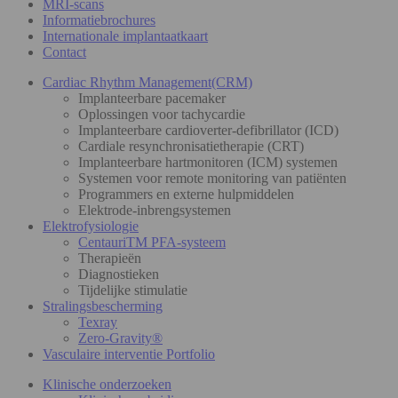
MRI-scans
Informatiebrochures
Internationale implantaatkaart
Contact
Cardiac Rhythm Management(CRM)
Implanteerbare pacemaker
Oplossingen voor tachycardie
Implanteerbare cardioverter-defibrillator (ICD)
Cardiale resynchronisatietherapie (CRT)
Implanteerbare hartmonitoren (ICM) systemen
Systemen voor remote monitoring van patiënten
Programmers en externe hulpmiddelen
Elektrode-inbrengsystemen
Elektrofysiologie
CentauriTM PFA-systeem
Therapieën
Diagnostieken
Tijdelijke stimulatie
Stralingsbescherming
Texray
Zero-Gravity®
Vasculaire interventie Portfolio
Klinische onderzoeken