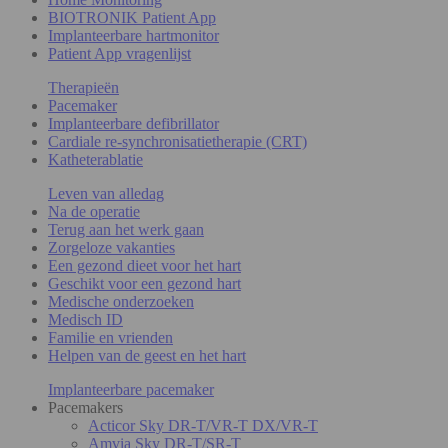
BIOTRONIK Patient App
Implanteerbare hartmonitor
Patient App vragenlijst
Therapieën
Pacemaker
Implanteerbare defibrillator
Cardiale re-synchronisatietherapie (CRT)
Katheterablatie
Leven van alledag
Na de operatie
Terug aan het werk gaan
Zorgeloze vakanties
Een gezond dieet voor het hart
Geschikt voor een gezond hart
Medische onderzoeken
Medisch ID
Familie en vrienden
Helpen van de geest en het hart
Implanteerbare pacemaker
Pacemakers
Acticor Sky DR-T/VR-T DX/VR-T
Amvia Sky DR-T/SR-T