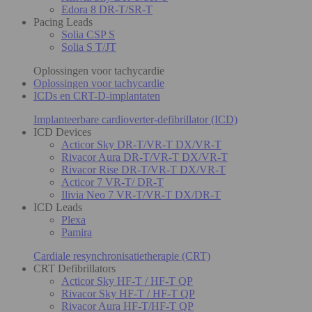
Edora 8 DR-T/SR-T
Pacing Leads
Solia CSP S
Solia S T/JT
Oplossingen voor tachycardie
Oplossingen voor tachycardie
ICDs en CRT-D-implantaten
Implanteerbare cardioverter-defibrillator (ICD)
ICD Devices
Acticor Sky DR-T/VR-T DX/VR-T
Rivacor Aura DR-T/VR-T DX/VR-T
Rivacor Rise DR-T/VR-T DX/VR-T
Acticor 7 VR-T/ DR-T
Ilivia Neo 7 VR-T/VR-T DX/DR-T
ICD Leads
Plexa
Pamira
Cardiale resynchronisatietherapie (CRT)
CRT Defibrillators
Acticor Sky HF-T / HF-T QP
Rivacor Sky HF-T / HF-T QP
Rivacor Aura HF-T/HF-T QP