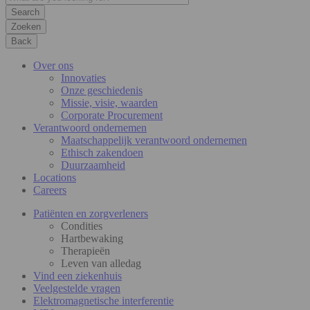
Zoeken
Back
Over ons
Innovaties
Onze geschiedenis
Missie, visie, waarden
Corporate Procurement
Verantwoord ondernemen
Maatschappelijk verantwoord ondernemen
Ethisch zakendoen
Duurzaamheid
Locations
Careers
Patiënten en zorgverleners
Condities
Hartbewaking
Therapieën
Leven van alledag
Vind een ziekenhuis
Veelgestelde vragen
Elektromagnetische interferentie