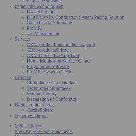
Klinische subsidie
Uitgelichte technologieën
DX-technologie
BIOTRONIK Conduction System Pacing Solution
Closed Loop Stimulatie
ProMRI
AF Management
Services
CRM-productfunctionaliteitsrapport
CRM-productadviezen
CRM Device Lookup Tool
Home Monitoring Service Center
Programmer Software
ProMRI System Check
Bronnen
Compliance van materiaal
Technische bibliotheek
Manual Library
Declaration of Conformity
Digitale oplossingen
CardioSphere
Cyberbeveiliging
Media Library
Press Releases and Statements