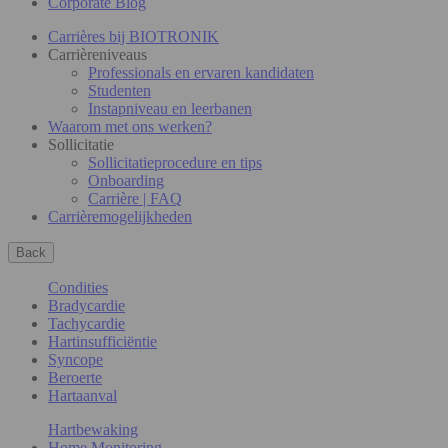
Corporate Blog
Carrières bij BIOTRONIK
Carrièreniveaus
Professionals en ervaren kandidaten
Studenten
Instapniveau en leerbanen
Waarom met ons werken?
Sollicitatie
Sollicitatieprocedure en tips
Onboarding
Carrière | FAQ
Carrièremogelijkheden
Back
Condities
Bradycardie
Tachycardie
Hartinsufficiëntie
Syncope
Beroerte
Hartaanval
Hartbewaking
Home Monitoring