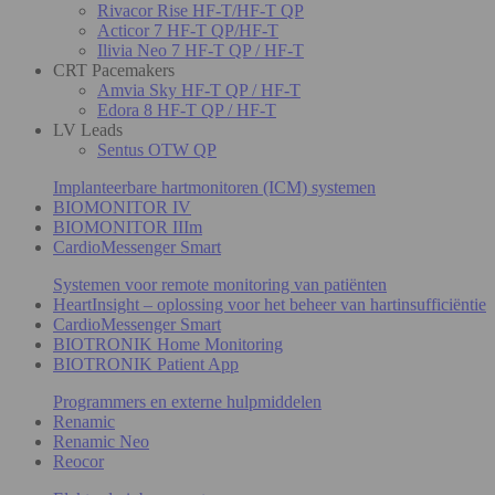
Rivacor Rise HF-T/HF-T QP
Acticor 7 HF-T QP/HF-T
Ilivia Neo 7 HF-T QP / HF-T
CRT Pacemakers
Amvia Sky HF-T QP / HF-T
Edora 8 HF-T QP / HF-T
LV Leads
Sentus OTW QP
Implanteerbare hartmonitoren (ICM) systemen
BIOMONITOR IV
BIOMONITOR IIIm
CardioMessenger Smart
Systemen voor remote monitoring van patiënten
HeartInsight – oplossing voor het beheer van hartinsufficiëntie
CardioMessenger Smart
BIOTRONIK Home Monitoring
BIOTRONIK Patient App
Programmers en externe hulpmiddelen
Renamic
Renamic Neo
Reocor