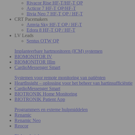
Rivacor Rise HF-T/HF-T QP
Acticor 7 HF-T QP/HF-T
Ilivia Neo 7 HF-T QP / HF-T
CRT Pacemakers
Amvia Sky HF-T QP / HF-T
Edora 8 HF-T QP / HF-T
LV Leads
Sentus OTW QP
Implanteerbare hartmonitoren (ICM) systemen
BIOMONITOR IV
BIOMONITOR IIIm
CardioMessenger Smart
Systemen voor remote monitoring van patiënten
HeartInsight – oplossing voor het beheer van hartinsufficiëntie
CardioMessenger Smart
BIOTRONIK Home Monitoring
BIOTRONIK Patient App
Programmers en externe hulpmiddelen
Renamic
Renamic Neo
Reocor