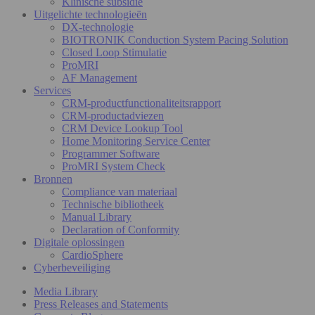
Klinische subsidie
Uitgelichte technologieën
DX-technologie
BIOTRONIK Conduction System Pacing Solution
Closed Loop Stimulatie
ProMRI
AF Management
Services
CRM-productfunctionaliteitsrapport
CRM-productadviezen
CRM Device Lookup Tool
Home Monitoring Service Center
Programmer Software
ProMRI System Check
Bronnen
Compliance van materiaal
Technische bibliotheek
Manual Library
Declaration of Conformity
Digitale oplossingen
CardioSphere
Cyberbeveiliging
Media Library
Press Releases and Statements