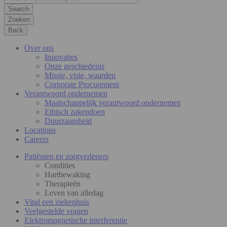
Zoeken
Back
Over ons
Innovaties
Onze geschiedenis
Missie, visie, waarden
Corporate Procurement
Verantwoord ondernemen
Maatschappelijk verantwoord ondernemen
Ethisch zakendoen
Duurzaamheid
Locations
Careers
Patiënten en zorgverleners
Condities
Hartbewaking
Therapieën
Leven van alledag
Vind een ziekenhuis
Veelgestelde vragen
Elektromagnetische interferentie