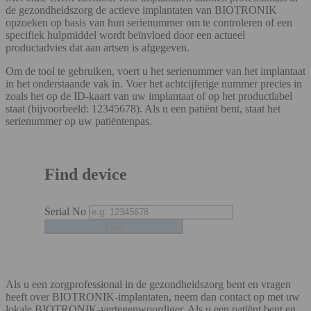
de gezondheidszorg de actieve implantaten van BIOTRONIK
opzoeken op basis van hun serienummer om te controleren of een
specifiek hulpmiddel wordt beïnvloed door een actueel
productadvies dat aan artsen is afgegeven.
Om de tool te gebruiken, voert u het serienummer van het implantaat
in het onderstaande vak in. Voer het achtcijferige nummer precies in
zoals het op de ID-kaart van uw implantaat of op het productlabel
staat (bijvoorbeeld: 12345678). Als u een patiënt bent, staat het
serienummer op uw patiëntenpas.
Find device
Serial No
Als u een zorgprofessional in de gezondheidszorg bent en vragen
heeft over BIOTRONIK-implantaten, neem dan contact op met uw
lokale BIOTRONIK-vertegenwoordiger. Als u een patiënt bent en