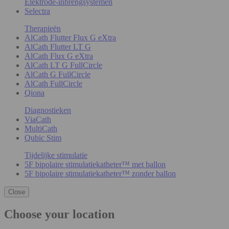
Elektrode-inbrengsystemen
Selectra
Therapieën
AlCath Flutter Flux G eXtra
AlCath Flutter LT G
AlCath Flux G eXtra
AlCath LT G FullCircle
AlCath G FullCircle
AlCath FullCircle
Qiona
Diagnostieken
ViaCath
MultiCath
Qubic Stim
Tijdelijke stimulatie
5F bipolaire stimulatiekatheter™ met ballon
5F bipolaire stimulatiekatheter™ zonder ballon
Close
Choose your location