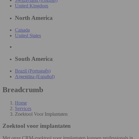
Switzerland (English)
United Kingdom
North America
Canada
United States
South America
Brazil (Português)
Argentina (Español)
Breadcrumb
Home
Services
Zoektool Voor Implantaten
Zoektool voor implantaten
Met onze CRM-zoektool voor implantaten kunnen professionals in