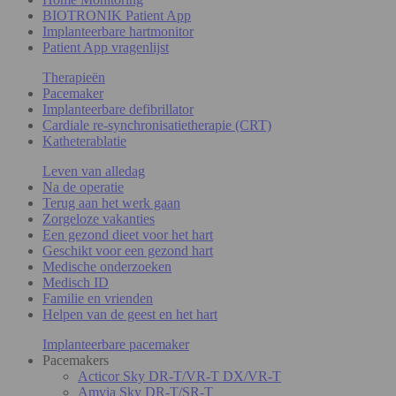
BIOTRONIK Patient App
Implanteerbare hartmonitor
Patient App vragenlijst
Therapieën
Pacemaker
Implanteerbare defibrillator
Cardiale re-synchronisatietherapie (CRT)
Katheterablatie
Leven van alledag
Na de operatie
Terug aan het werk gaan
Zorgeloze vakanties
Een gezond dieet voor het hart
Geschikt voor een gezond hart
Medische onderzoeken
Medisch ID
Familie en vrienden
Helpen van de geest en het hart
Implanteerbare pacemaker
Pacemakers
Acticor Sky DR-T/VR-T DX/VR-T
Amvia Sky DR-T/SR-T