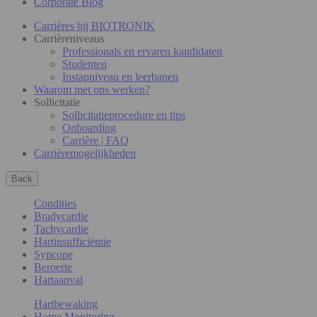
Corporate Blog
Carrières bij BIOTRONIK
Carrièreniveaus
Professionals en ervaren kandidaten
Studenten
Instapniveau en leerbanen
Waarom met ons werken?
Sollicitatie
Sollicitatieprocedure en tips
Onboarding
Carrière | FAQ
Carrièremogelijkheden
Back
Condities
Bradycardie
Tachycardie
Hartinsufficiëntie
Syncope
Beroerte
Hartaanval
Hartbewaking
Home Monitoring