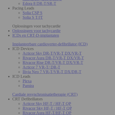
Edora 8 DR-T/SR-T
Pacing Leads
Solia CSP S
Solia S T/JT
Oplossingen voor tachycardie
Oplossingen voor tachycardie
ICDs en CRT-D-implantaten
Implanteerbare cardioverter-defibrillator (ICD)
ICD Devices
Acticor Sky DR-T/VR-T DX/VR-T
Rivacor Aura DR-T/VR-T DX/VR-T
Rivacor Rise DR-T/VR-T DX/VR-T
Acticor 7 VR-T/ DR-T
Ilivia Neo 7 VR-T/VR-T DX/DR-T
ICD Leads
Plexa
Pamira
Cardiale resynchronisatietherapie (CRT)
CRT Defibrillators
Acticor Sky HF-T / HF-T QP
Rivacor Sky HF-T / HF-T QP
Rivacor Aura HF-T/HF-T QP