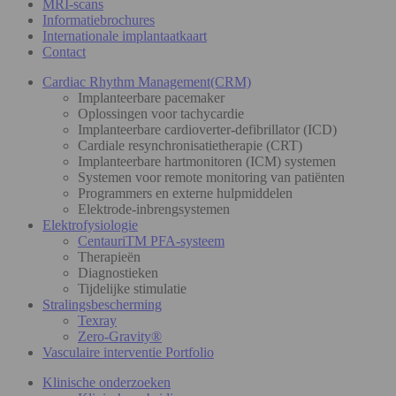
MRI-scans
Informatiebrochures
Internationale implantaatkaart
Contact
Cardiac Rhythm Management(CRM)
Implanteerbare pacemaker
Oplossingen voor tachycardie
Implanteerbare cardioverter-defibrillator (ICD)
Cardiale resynchronisatietherapie (CRT)
Implanteerbare hartmonitoren (ICM) systemen
Systemen voor remote monitoring van patiënten
Programmers en externe hulpmiddelen
Elektrode-inbrengsystemen
Elektrofysiologie
CentauriTM PFA-systeem
Therapieën
Diagnostieken
Tijdelijke stimulatie
Stralingsbescherming
Texray
Zero-Gravity®
Vasculaire interventie Portfolio
Klinische onderzoeken