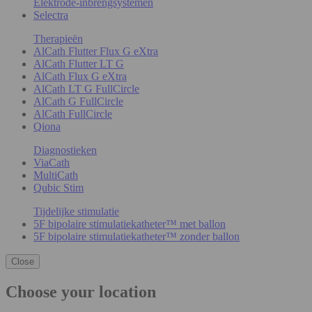
Elektrode-inbrengsystemen
Selectra
Therapieën
AlCath Flutter Flux G eXtra
AlCath Flutter LT G
AlCath Flux G eXtra
AlCath LT G FullCircle
AlCath G FullCircle
AlCath FullCircle
Qiona
Diagnostieken
ViaCath
MultiCath
Qubic Stim
Tijdelijke stimulatie
5F bipolaire stimulatiekatheter™ met ballon
5F bipolaire stimulatiekatheter™ zonder ballon
Close
Choose your location