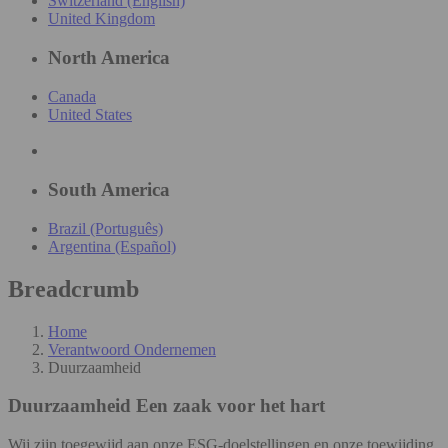
Switzerland (English)
United Kingdom
North America
Canada
United States
South America
Brazil (Português)
Argentina (Español)
Breadcrumb
Home
Verantwoord Ondernemen
Duurzaamheid
Duurzaamheid
Een zaak voor het hart
Wij zijn toegewijd aan onze ESG-doelstellingen en onze toewijding