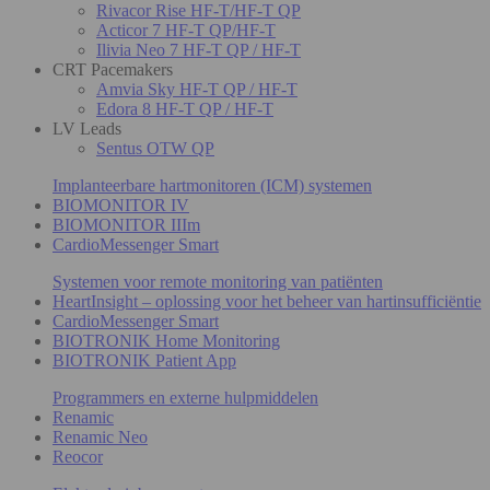
Rivacor Rise HF-T/HF-T QP
Acticor 7 HF-T QP/HF-T
Ilivia Neo 7 HF-T QP / HF-T
CRT Pacemakers
Amvia Sky HF-T QP / HF-T
Edora 8 HF-T QP / HF-T
LV Leads
Sentus OTW QP
Implanteerbare hartmonitoren (ICM) systemen
BIOMONITOR IV
BIOMONITOR IIIm
CardioMessenger Smart
Systemen voor remote monitoring van patiënten
HeartInsight – oplossing voor het beheer van hartinsufficiëntie
CardioMessenger Smart
BIOTRONIK Home Monitoring
BIOTRONIK Patient App
Programmers en externe hulpmiddelen
Renamic
Renamic Neo
Reocor