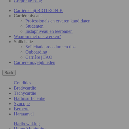
Corporate Blog
Carrières bij BIOTRONIK
Carrièreniveaus
Professionals en ervaren kandidaten
Studenten
Instapniveau en leerbanen
Waarom met ons werken?
Sollicitatie
Sollicitatieprocedure en tips
Onboarding
Carrière | FAQ
Carrièremogelijkheden
Back
Condities
Bradycardie
Tachycardie
Hartinsufficiëntie
Syncope
Beroerte
Hartaanval
Hartbewaking
Home Monitoring