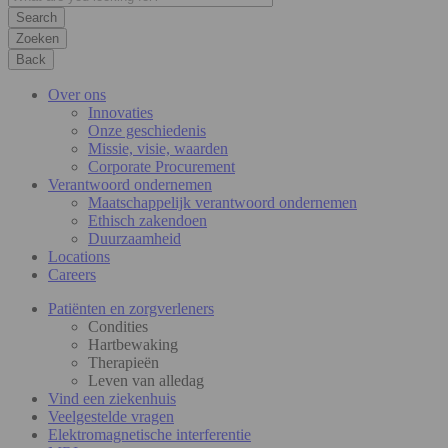
Zoeken
Back
Over ons
Innovaties
Onze geschiedenis
Missie, visie, waarden
Corporate Procurement
Verantwoord ondernemen
Maatschappelijk verantwoord ondernemen
Ethisch zakendoen
Duurzaamheid
Locations
Careers
Patiënten en zorgverleners
Condities
Hartbewaking
Therapieën
Leven van alledag
Vind een ziekenhuis
Veelgestelde vragen
Elektromagnetische interferentie