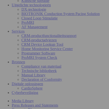
Klinische subsidie
Uitgelichte technologieën
DX-technologie
BIOTRONIK Conduction System Pacing Solution
Closed Loop Stimulatie
ProMRI
AF Management
Services
CRM-productfunctionaliteitsrapport
CRM-productadviezen
CRM Device Lookup Tool
Home Monitoring Service Center
Programmer Software
ProMRI System Check
Bronnen
Compliance van materiaal
Technische bibliotheek
Manual Library
Declaration of Conformity
Digitale oplossingen
CardioSphere
Cyberbeveiliging
Media Library
Press Releases and Statements