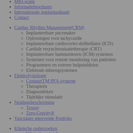
MRI-scans
Informatiebrochures
Internationale implantaatkaart
Contact
Cardiac Rhythm Management(CRM)
Implanteerbare pacemaker
Oplossingen voor tachycardie
Implanteerbare cardioverter-defibrillator (ICD)
Cardiale resynchronisatietherapie (CRT)
Implanteerbare hartmonitoren (ICM) systemen
Systemen voor remote monitoring van patiënten
Programmers en externe hulpmiddelen
Elektrode-inbrengsystemen
Elektrofysiologie
CentauriTM PFA-systeem
Therapieën
Diagnostieken
Tijdelijke stimulatie
Stralingsbescherming
Texray
Zero-Gravity®
Vasculaire interventie Portfolio
Klinische onderzoeken