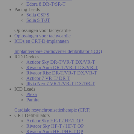
Edora 8 DR-T/SR-T
Pacing Leads
Solia CSP S
Solia S T/JT
Oplossingen voor tachycardie
Oplossingen voor tachycardie
ICDs en CRT-D-implantaten
Implanteerbare cardioverter-defibrillator (ICD)
ICD Devices
Acticor Sky DR-T/VR-T DX/VR-T
Rivacor Aura DR-T/VR-T DX/VR-T
Rivacor Rise DR-T/VR-T DX/VR-T
Acticor 7 VR-T/ DR-T
Ilivia Neo 7 VR-T/VR-T DX/DR-T
ICD Leads
Plexa
Pamira
Cardiale resynchronisatietherapie (CRT)
CRT Defibrillators
Acticor Sky HF-T / HF-T QP
Rivacor Sky HF-T / HF-T QP
Rivacor Aura HF-T/HF-T QP