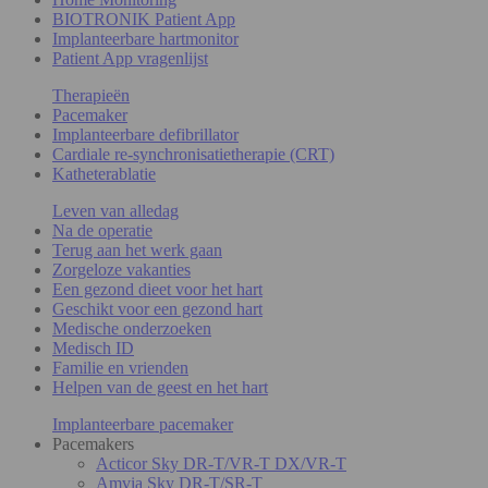
BIOTRONIK Patient App
Implanteerbare hartmonitor
Patient App vragenlijst
Therapieën
Pacemaker
Implanteerbare defibrillator
Cardiale re-synchronisatietherapie (CRT)
Katheterablatie
Leven van alledag
Na de operatie
Terug aan het werk gaan
Zorgeloze vakanties
Een gezond dieet voor het hart
Geschikt voor een gezond hart
Medische onderzoeken
Medisch ID
Familie en vrienden
Helpen van de geest en het hart
Implanteerbare pacemaker
Pacemakers
Acticor Sky DR-T/VR-T DX/VR-T
Amvia Sky DR-T/SR-T