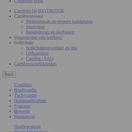
Corporate Blog
Carrières bij BIOTRONIK
Carrièreniveaus
Professionals en ervaren kandidaten
Studenten
Instapniveau en leerbanen
Waarom met ons werken?
Sollicitatie
Sollicitatieprocedure en tips
Onboarding
Carrière | FAQ
Carrièremogelijkheden
Back
Condities
Bradycardie
Tachycardie
Hartinsufficiëntie
Syncope
Beroerte
Hartaanval
Hartbewaking
Home Monitoring