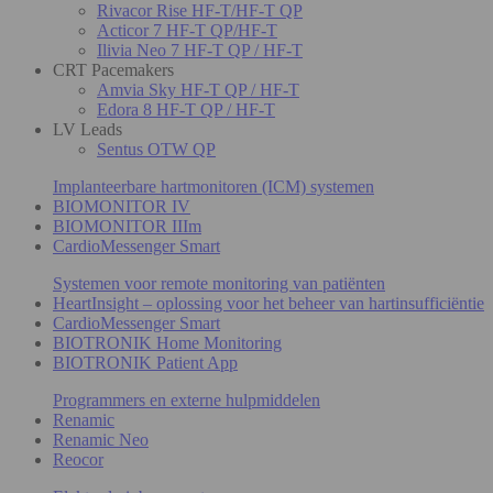
Rivacor Rise HF-T/HF-T QP
Acticor 7 HF-T QP/HF-T
Ilivia Neo 7 HF-T QP / HF-T
CRT Pacemakers
Amvia Sky HF-T QP / HF-T
Edora 8 HF-T QP / HF-T
LV Leads
Sentus OTW QP
Implanteerbare hartmonitoren (ICM) systemen
BIOMONITOR IV
BIOMONITOR IIIm
CardioMessenger Smart
Systemen voor remote monitoring van patiënten
HeartInsight – oplossing voor het beheer van hartinsufficiëntie
CardioMessenger Smart
BIOTRONIK Home Monitoring
BIOTRONIK Patient App
Programmers en externe hulpmiddelen
Renamic
Renamic Neo
Reocor