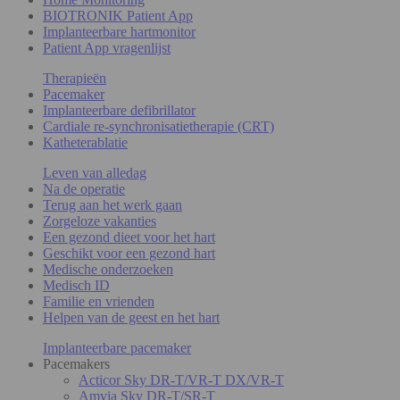
BIOTRONIK Patient App
Implanteerbare hartmonitor
Patient App vragenlijst
Therapieën
Pacemaker
Implanteerbare defibrillator
Cardiale re-synchronisatietherapie (CRT)
Katheterablatie
Leven van alledag
Na de operatie
Terug aan het werk gaan
Zorgeloze vakanties
Een gezond dieet voor het hart
Geschikt voor een gezond hart
Medische onderzoeken
Medisch ID
Familie en vrienden
Helpen van de geest en het hart
Implanteerbare pacemaker
Pacemakers
Acticor Sky DR-T/VR-T DX/VR-T
Amvia Sky DR-T/SR-T