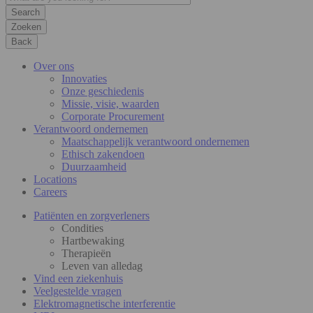
Zoeken
Back
Over ons
Innovaties
Onze geschiedenis
Missie, visie, waarden
Corporate Procurement
Verantwoord ondernemen
Maatschappelijk verantwoord ondernemen
Ethisch zakendoen
Duurzaamheid
Locations
Careers
Patiënten en zorgverleners
Condities
Hartbewaking
Therapieën
Leven van alledag
Vind een ziekenhuis
Veelgestelde vragen
Elektromagnetische interferentie