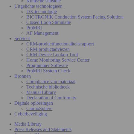
Klinische subsidie
Uitgelichte technologieën
DX-technologie
BIOTRONIK Conduction System Pacing Solution
Closed Loop Stimulatie
ProMRI
AF Management
Services
CRM-productfunctionaliteitsrapport
CRM-productadviezen
CRM Device Lookup Tool
Home Monitoring Service Center
Programmer Software
ProMRI System Check
Bronnen
Compliance van materiaal
Technische bibliotheek
Manual Library
Declaration of Conformity
Digitale oplossingen
CardioSphere
Cyberbeveiliging
Media Library
Press Releases and Statements