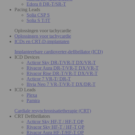
Edora 8 DR-T/SR-T
Pacing Leads
Solia CSP S
Solia S T/JT
Oplossingen voor tachycardie
Oplossingen voor tachycardie
ICDs en CRT-D-implantaten
Implanteerbare cardioverter-defibrillator (ICD)
ICD Devices
Acticor Sky DR-T/VR-T DX/VR-T
Rivacor Aura DR-T/VR-T DX/VR-T
Rivacor Rise DR-T/VR-T DX/VR-T
Acticor 7 VR-T/ DR-T
Ilivia Neo 7 VR-T/VR-T DX/DR-T
ICD Leads
Plexa
Pamira
Cardiale resynchronisatietherapie (CRT)
CRT Defibrillators
Acticor Sky HF-T / HF-T QP
Rivacor Sky HF-T / HF-T QP
Rivacor Aura HF-T/HF-T QP