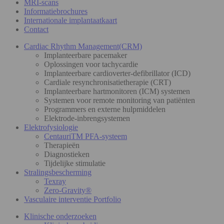
MRI-scans
Informatiebrochures
Internationale implantaatkaart
Contact
Cardiac Rhythm Management(CRM)
Implanteerbare pacemaker
Oplossingen voor tachycardie
Implanteerbare cardioverter-defibrillator (ICD)
Cardiale resynchronisatietherapie (CRT)
Implanteerbare hartmonitoren (ICM) systemen
Systemen voor remote monitoring van patiënten
Programmers en externe hulpmiddelen
Elektrode-inbrengsystemen
Elektrofysiologie
CentauriTM PFA-systeem
Therapieën
Diagnostieken
Tijdelijke stimulatie
Stralingsbescherming
Texray
Zero-Gravity®
Vasculaire interventie Portfolio
Klinische onderzoeken