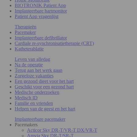
BIOTRONIK Patient App
Implanteerbare hartmonitor
Patient App vragenlijst
Therapieën
Pacemaker
Implanteerbare defibrillator
Cardiale re-synchronisatietherapie (CRT)
Katheterablatie
Leven van alledag
Na de operatie
Terug aan het werk gaan
Zorgeloze vakanties
Een gezond dieet voor het hart
Geschikt voor een gezond hart
Medische onderzoeken
Medisch ID
Familie en vrienden
Helpen van de geest en het hart
Implanteerbare pacemaker
Pacemakers
Acticor Sky DR-T/VR-T DX/VR-T
Amvia Sky DR-T/SR-T