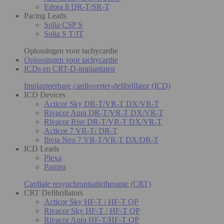
Edora 8 DR-T/SR-T
Pacing Leads
Solia CSP S
Solia S T/JT
Oplossingen voor tachycardie
Oplossingen voor tachycardie
ICDs en CRT-D-implantaten
Implanteerbare cardioverter-defibrillator (ICD)
ICD Devices
Acticor Sky DR-T/VR-T DX/VR-T
Rivacor Aura DR-T/VR-T DX/VR-T
Rivacor Rise DR-T/VR-T DX/VR-T
Acticor 7 VR-T/ DR-T
Ilivia Neo 7 VR-T/VR-T DX/DR-T
ICD Leads
Plexa
Pamira
Cardiale resynchronisatietherapie (CRT)
CRT Defibrillators
Acticor Sky HF-T / HF-T QP
Rivacor Sky HF-T / HF-T QP
Rivacor Aura HF-T/HF-T QP