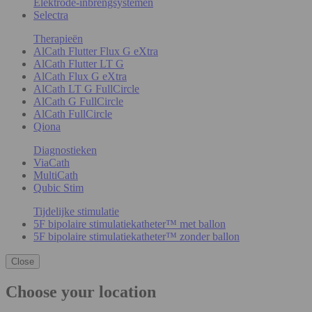
Elektrode-inbrengsystemen
Selectra
Therapieën
AlCath Flutter Flux G eXtra
AlCath Flutter LT G
AlCath Flux G eXtra
AlCath LT G FullCircle
AlCath G FullCircle
AlCath FullCircle
Qiona
Diagnostieken
ViaCath
MultiCath
Qubic Stim
Tijdelijke stimulatie
5F bipolaire stimulatiekatheter™ met ballon
5F bipolaire stimulatiekatheter™ zonder ballon
Close
Choose your location