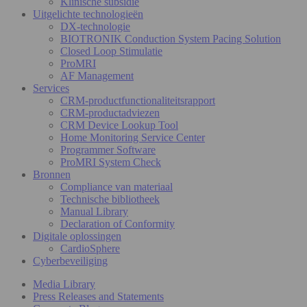
Klinische subsidie
Uitgelichte technologieën
DX-technologie
BIOTRONIK Conduction System Pacing Solution
Closed Loop Stimulatie
ProMRI
AF Management
Services
CRM-productfunctionaliteitsrapport
CRM-productadviezen
CRM Device Lookup Tool
Home Monitoring Service Center
Programmer Software
ProMRI System Check
Bronnen
Compliance van materiaal
Technische bibliotheek
Manual Library
Declaration of Conformity
Digitale oplossingen
CardioSphere
Cyberbeveiliging
Media Library
Press Releases and Statements