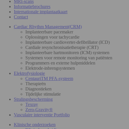
MRI-scans
Informatiebrochures
Internationale implantaatkaart
Contact
Cardiac Rhythm Management(CRM)
Implanteerbare pacemaker
Oplossingen voor tachycardie
Implanteerbare cardioverter-defibrillator (ICD)
Cardiale resynchronisatietherapie (CRT)
Implanteerbare hartmonitoren (ICM) systemen
Systemen voor remote monitoring van patiënten
Programmers en externe hulpmiddelen
Elektrode-inbrengsystemen
Elektrofysiologie
CentauriTM PFA-systeem
Therapieën
Diagnostieken
Tijdelijke stimulatie
Stralingsbescherming
Texray
Zero-Gravity®
Vasculaire interventie Portfolio
Klinische onderzoeken