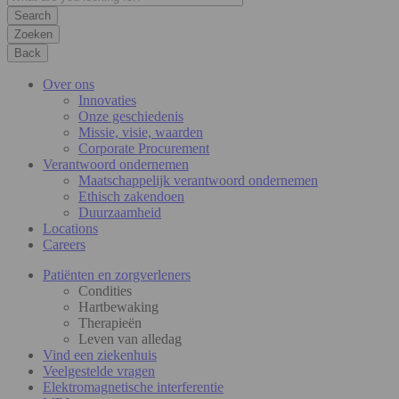
Zoeken
Back
Over ons
Innovaties
Onze geschiedenis
Missie, visie, waarden
Corporate Procurement
Verantwoord ondernemen
Maatschappelijk verantwoord ondernemen
Ethisch zakendoen
Duurzaamheid
Locations
Careers
Patiënten en zorgverleners
Condities
Hartbewaking
Therapieën
Leven van alledag
Vind een ziekenhuis
Veelgestelde vragen
Elektromagnetische interferentie