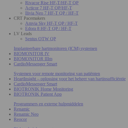
Rivacor Rise HF-T/HF-T QP
Acticor 7 HF-T QP/HF-T
Ilivia Neo 7 HF-T QP / HF-T
CRT Pacemakers
Amvia Sky HF-T QP / HF-T
Edora 8 HF-T QP / HF-T
LV Leads
Sentus OTW QP
Implanteerbare hartmonitoren (ICM) systemen
BIOMONITOR IV
BIOMONITOR IIIm
CardioMessenger Smart
Systemen voor remote monitoring van patiënten
HeartInsight – oplossing voor het beheer van hartinsufficiëntie
CardioMessenger Smart
BIOTRONIK Home Monitoring
BIOTRONIK Patient App
Programmers en externe hulpmiddelen
Renamic
Renamic Neo
Reocor