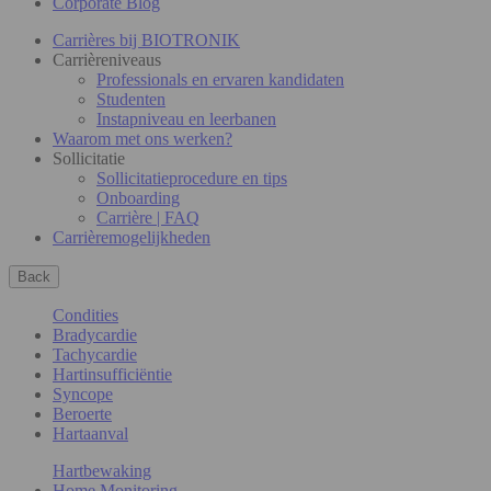
Corporate Blog
Carrières bij BIOTRONIK
Carrièreniveaus
Professionals en ervaren kandidaten
Studenten
Instapniveau en leerbanen
Waarom met ons werken?
Sollicitatie
Sollicitatieprocedure en tips
Onboarding
Carrière | FAQ
Carrièremogelijkheden
Back
Condities
Bradycardie
Tachycardie
Hartinsufficiëntie
Syncope
Beroerte
Hartaanval
Hartbewaking
Home Monitoring