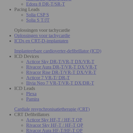
Edora 8 DR-T/SR-T
Pacing Leads
Solia CSP S
Solia S T/JT
Oplossingen voor tachycardie
Oplossingen voor tachycardie
ICDs en CRT-D-implantaten
Implanteerbare cardioverter-defibrillator (ICD)
ICD Devices
Acticor Sky DR-T/VR-T DX/VR-T
Rivacor Aura DR-T/VR-T DX/VR-T
Rivacor Rise DR-T/VR-T DX/VR-T
Acticor 7 VR-T/ DR-T
Ilivia Neo 7 VR-T/VR-T DX/DR-T
ICD Leads
Plexa
Pamira
Cardiale resynchronisatietherapie (CRT)
CRT Defibrillators
Acticor Sky HF-T / HF-T QP
Rivacor Sky HF-T / HF-T QP
Rivacor Aura HF-T/HF-T QP