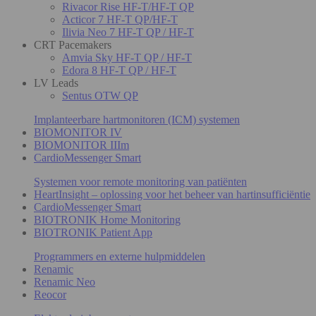
Rivacor Rise HF-T/HF-T QP
Acticor 7 HF-T QP/HF-T
Ilivia Neo 7 HF-T QP / HF-T
CRT Pacemakers
Amvia Sky HF-T QP / HF-T
Edora 8 HF-T QP / HF-T
LV Leads
Sentus OTW QP
Implanteerbare hartmonitoren (ICM) systemen
BIOMONITOR IV
BIOMONITOR IIIm
CardioMessenger Smart
Systemen voor remote monitoring van patiënten
HeartInsight – oplossing voor het beheer van hartinsufficiëntie
CardioMessenger Smart
BIOTRONIK Home Monitoring
BIOTRONIK Patient App
Programmers en externe hulpmiddelen
Renamic
Renamic Neo
Reocor