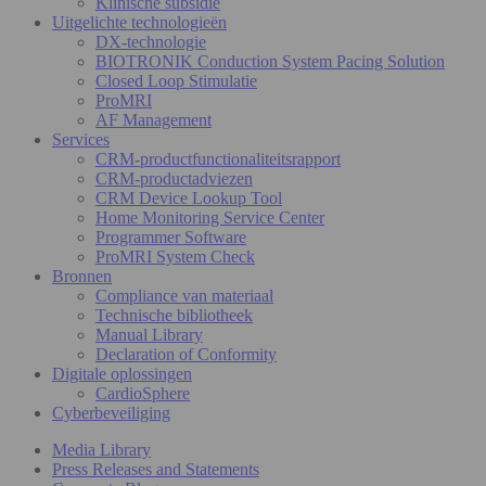
Klinische subsidie
Uitgelichte technologieën
DX-technologie
BIOTRONIK Conduction System Pacing Solution
Closed Loop Stimulatie
ProMRI
AF Management
Services
CRM-productfunctionaliteitsrapport
CRM-productadviezen
CRM Device Lookup Tool
Home Monitoring Service Center
Programmer Software
ProMRI System Check
Bronnen
Compliance van materiaal
Technische bibliotheek
Manual Library
Declaration of Conformity
Digitale oplossingen
CardioSphere
Cyberbeveiliging
Media Library
Press Releases and Statements