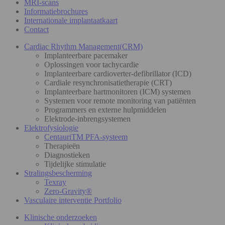
MRI-scans
Informatiebrochures
Internationale implantaatkaart
Contact
Cardiac Rhythm Management(CRM)
Implanteerbare pacemaker
Oplossingen voor tachycardie
Implanteerbare cardioverter-defibrillator (ICD)
Cardiale resynchronisatietherapie (CRT)
Implanteerbare hartmonitoren (ICM) systemen
Systemen voor remote monitoring van patiënten
Programmers en externe hulpmiddelen
Elektrode-inbrengsystemen
Elektrofysiologie
CentauriTM PFA-systeem
Therapieën
Diagnostieken
Tijdelijke stimulatie
Stralingsbescherming
Texray
Zero-Gravity®
Vasculaire interventie Portfolio
Klinische onderzoeken