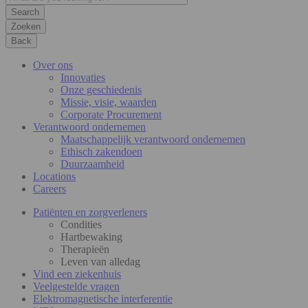
Zoeken
Back
Over ons
Innovaties
Onze geschiedenis
Missie, visie, waarden
Corporate Procurement
Verantwoord ondernemen
Maatschappelijk verantwoord ondernemen
Ethisch zakendoen
Duurzaamheid
Locations
Careers
Patiënten en zorgverleners
Condities
Hartbewaking
Therapieën
Leven van alledag
Vind een ziekenhuis
Veelgestelde vragen
Elektromagnetische interferentie