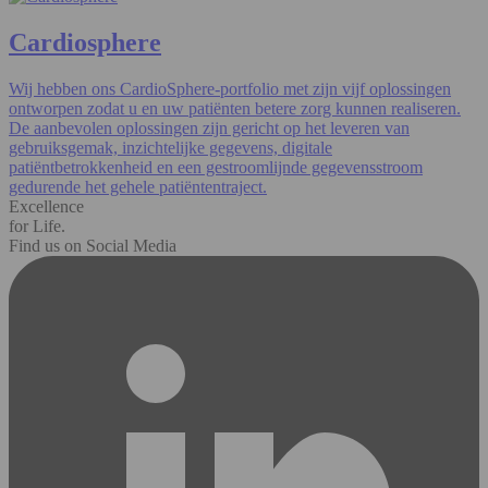
Cardiosphere
Wij hebben ons CardioSphere-portfolio met zijn vijf oplossingen
ontworpen zodat u en uw patiënten betere zorg kunnen realiseren.
De aanbevolen oplossingen zijn gericht op het leveren van
gebruiksgemak, inzichtelijke gegevens, digitale
patiëntbetrokkenheid en een gestroomlijnde gegevensstroom
gedurende het gehele patiëntentraject.
Excellence
for Life.
Find us on Social Media