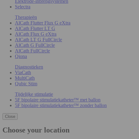
Elektrode-inbrengsystemen
Selectra
Therapieën
AlCath Flutter Flux G eXtra
AlCath Flutter LT G
AlCath Flux G eXtra
AlCath LT G FullCircle
AlCath G FullCircle
AlCath FullCircle
Qiona
Diagnostieken
ViaCath
MultiCath
Qubic Stim
Tijdelijke stimulatie
5F bipolaire stimulatiekatheter™ met ballon
5F bipolaire stimulatiekatheter™ zonder ballon
Close
Choose your location