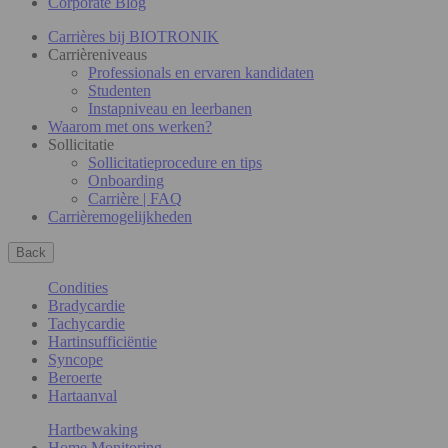
Corporate Blog
Carrières bij BIOTRONIK
Carrièreniveaus
Professionals en ervaren kandidaten
Studenten
Instapniveau en leerbanen
Waarom met ons werken?
Sollicitatie
Sollicitatieprocedure en tips
Onboarding
Carrière | FAQ
Carrièremogelijkheden
Back
Condities
Bradycardie
Tachycardie
Hartinsufficiëntie
Syncope
Beroerte
Hartaanval
Hartbewaking
Home Monitoring