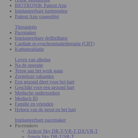
BIOTRONIK Patient App
Implanteerbare hartmonitor
Patient App vragenlijst
Therapieën
Pacemaker
Implanteerbare defibrillator
Cardiale re-synchronisatietherapie (CRT)
Katheterablatie
Leven van alledag
Na de operatie
Terug aan het werk gaan
Zorgeloze vakanties
Een gezond dieet voor het hart
Geschikt voor een gezond hart
Medische onderzoeken
Medisch ID
Familie en vrienden
Helpen van de geest en het hart
Implanteerbare pacemaker
Pacemakers
Acticor Sky DR-T/VR-T DX/VR-T
Amvia Sky DR-T/SR-T