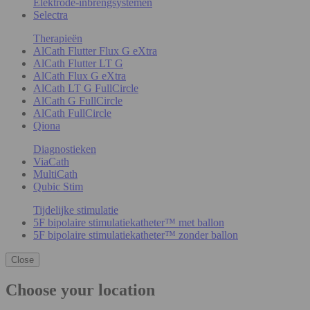
Elektrode-inbrengsystemen
Selectra
Therapieën
AlCath Flutter Flux G eXtra
AlCath Flutter LT G
AlCath Flux G eXtra
AlCath LT G FullCircle
AlCath G FullCircle
AlCath FullCircle
Qiona
Diagnostieken
ViaCath
MultiCath
Qubic Stim
Tijdelijke stimulatie
5F bipolaire stimulatiekatheter™ met ballon
5F bipolaire stimulatiekatheter™ zonder ballon
Close
Choose your location