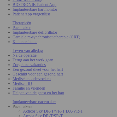
BIOTRONIK Patient App
Implanteerbare hartmonitor
Patient App vragenlijst
Therapieën
Pacemaker
Implanteerbare defibrillator
Cardiale re-synchronisatietherapie (CRT)
Katheterablatie
Leven van alledag
Na de operatie
Terug aan het werk gaan
Zorgeloze vakanties
Een gezond dieet voor het hart
Geschikt voor een gezond hart
Medische onderzoeken
Medisch ID
Familie en vrienden
Helpen van de geest en het hart
Implanteerbare pacemaker
Pacemakers
Acticor Sky DR-T/VR-T DX/VR-T
Amvia Sky DR-T/SR-T