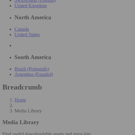
Switzerland (English)
United Kingdom
North America
Canada
United States
South America
Brazil (Português)
Argentina (Español)
Breadcrumb
Home
Media Library
Media Library
Find useful downloadable assets and press kits