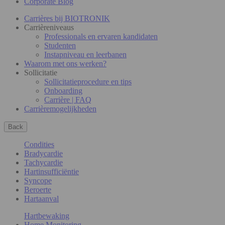
Corporate Blog
Carrières bij BIOTRONIK
Carrièreniveaus
Professionals en ervaren kandidaten
Studenten
Instapniveau en leerbanen
Waarom met ons werken?
Sollicitatie
Sollicitatieprocedure en tips
Onboarding
Carrière | FAQ
Carrièremogelijkheden
Back
Condities
Bradycardie
Tachycardie
Hartinsufficiëntie
Syncope
Beroerte
Hartaanval
Hartbewaking
Home Monitoring