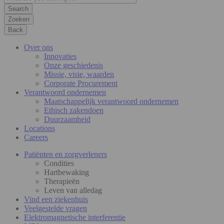
Zoeken
Back
Over ons
Innovaties
Onze geschiedenis
Missie, visie, waarden
Corporate Procurement
Verantwoord ondernemen
Maatschappelijk verantwoord ondernemen
Ethisch zakendoen
Duurzaamheid
Locations
Careers
Patiënten en zorgverleners
Condities
Hartbewaking
Therapieën
Leven van alledag
Vind een ziekenhuis
Veelgestelde vragen
Elektromagnetische interferentie