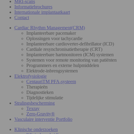
MRI-scans
Informatiebrochures
Internationale implantaatkaart
Contact
Cardiac Rhythm Management(CRM)
Implanteerbare pacemaker
Oplossingen voor tachycardie
Implanteerbare cardioverter-defibrillator (ICD)
Cardiale resynchronisatietherapie (CRT)
Implanteerbare hartmonitoren (ICM) systemen
Systemen voor remote monitoring van patiënten
Programmers en externe hulpmiddelen
Elektrode-inbrengsystemen
Elektrofysiologie
CentauriTM PFA-systeem
Therapieën
Diagnostieken
Tijdelijke stimulatie
Stralingsbescherming
Texray
Zero-Gravity®
Vasculaire interventie Portfolio
Klinische onderzoeken