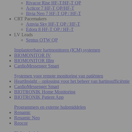
Rivacor Rise HF-T/HF-T QP
Acticor 7 HF-T QP/HF-T
Ilivia Neo 7 HF-T QP / HF-T
CRT Pacemakers
Amvia Sky HF-T QP / HF-T
Edora 8 HF-T QP / HF-T
LV Leads
Sentus OTW QP
Implanteerbare hartmonitoren (ICM) systemen
BIOMONITOR IV
BIOMONITOR IIIm
CardioMessenger Smart
Systemen voor remote monitoring van patiënten
HeartInsight – oplossing voor het beheer van hartinsufficiëntie
CardioMessenger Smart
BIOTRONIK Home Monitoring
BIOTRONIK Patient App
Programmers en externe hulpmiddelen
Renamic
Renamic Neo
Reocor