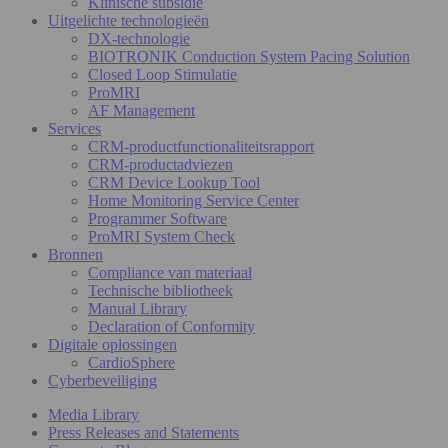
Klinische subsidie
Uitgelichte technologieën
DX-technologie
BIOTRONIK Conduction System Pacing Solution
Closed Loop Stimulatie
ProMRI
AF Management
Services
CRM-productfunctionaliteitsrapport
CRM-productadviezen
CRM Device Lookup Tool
Home Monitoring Service Center
Programmer Software
ProMRI System Check
Bronnen
Compliance van materiaal
Technische bibliotheek
Manual Library
Declaration of Conformity
Digitale oplossingen
CardioSphere
Cyberbeveiliging
Media Library
Press Releases and Statements