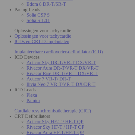
Edora 8 DR-T/SR-T
Pacing Leads
Solia CSP S
Solia S T/JT
Oplossingen voor tachycardie
Oplossingen voor tachycardie
ICDs en CRT-D-implantaten
Implanteerbare cardioverter-defibrillator (ICD)
ICD Devices
Acticor Sky DR-T/VR-T DX/VR-T
Rivacor Aura DR-T/VR-T DX/VR-T
Rivacor Rise DR-T/VR-T DX/VR-T
Acticor 7 VR-T/ DR-T
Ilivia Neo 7 VR-T/VR-T DX/DR-T
ICD Leads
Plexa
Pamira
Cardiale resynchronisatietherapie (CRT)
CRT Defibrillators
Acticor Sky HF-T / HF-T QP
Rivacor Sky HF-T / HF-T QP
Rivacor Aura HF-T/HF-T QP