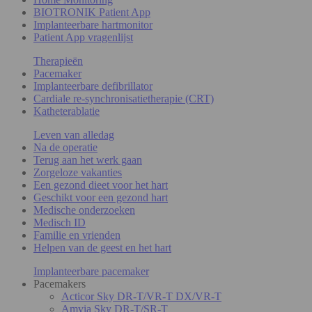
BIOTRONIK Patient App
Implanteerbare hartmonitor
Patient App vragenlijst
Therapieën
Pacemaker
Implanteerbare defibrillator
Cardiale re-synchronisatietherapie (CRT)
Katheterablatie
Leven van alledag
Na de operatie
Terug aan het werk gaan
Zorgeloze vakanties
Een gezond dieet voor het hart
Geschikt voor een gezond hart
Medische onderzoeken
Medisch ID
Familie en vrienden
Helpen van de geest en het hart
Implanteerbare pacemaker
Pacemakers
Acticor Sky DR-T/VR-T DX/VR-T
Amvia Sky DR-T/SR-T