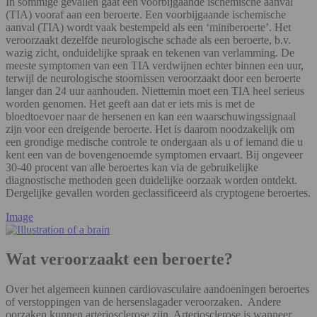
In sommige gevallen gaat een voorbijgaande ischemische aanval
(TIA) vooraf aan een beroerte. Een voorbijgaande ischemische
aanval (TIA) wordt vaak bestempeld als een ‘miniberoerte’. Het
veroorzaakt dezelfde neurologische schade als een beroerte, b.v.
wazig zicht, onduidelijke spraak en tekenen van verlamming. De
meeste symptomen van een TIA verdwijnen echter binnen een uur,
terwijl de neurologische stoornissen veroorzaakt door een beroerte
langer dan 24 uur aanhouden. Niettemin moet een TIA heel serieus
worden genomen. Het geeft aan dat er iets mis is met de
bloedtoevoer naar de hersenen en kan een waarschuwingssignaal
zijn voor een dreigende beroerte. Het is daarom noodzakelijk om
een grondige medische controle te ondergaan als u of iemand die u
kent een van de bovengenoemde symptomen ervaart. Bij ongeveer
30-40 procent van alle beroertes kan via de gebruikelijke
diagnostische methoden geen duidelijke oorzaak worden ontdekt.
Dergelijke gevallen worden geclassificeerd als cryptogene beroertes.
Image
Wat veroorzaakt een beroerte?
Over het algemeen kunnen cardiovasculaire aandoeningen beroertes
of verstoppingen van de hersenslagader veroorzaken. Andere
oorzaken kunnen arteriosclerose zijn. Arteriosclerose is wanneer