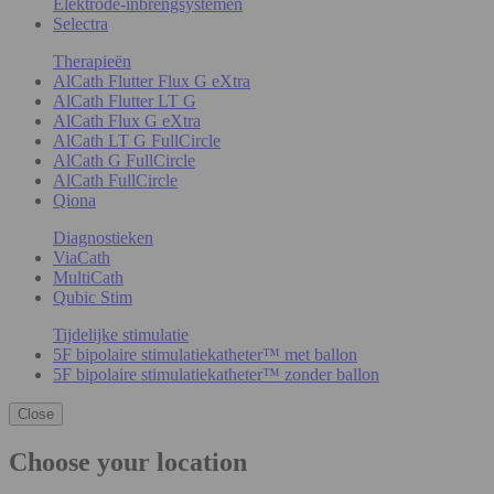
Elektrode-inbrengsystemen
Selectra
Therapieën
AlCath Flutter Flux G eXtra
AlCath Flutter LT G
AlCath Flux G eXtra
AlCath LT G FullCircle
AlCath G FullCircle
AlCath FullCircle
Qiona
Diagnostieken
ViaCath
MultiCath
Qubic Stim
Tijdelijke stimulatie
5F bipolaire stimulatiekatheter™ met ballon
5F bipolaire stimulatiekatheter™ zonder ballon
Close
Choose your location