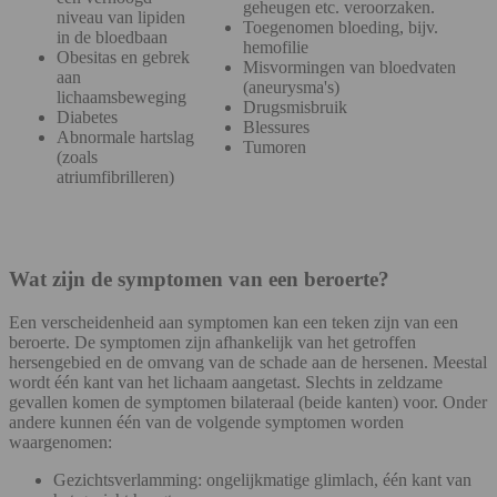
geheugen etc. veroorzaken.
niveau van lipiden
Toegenomen bloeding, bijv.
in de bloedbaan
hemofilie
Obesitas en gebrek
Misvormingen van bloedvaten
aan
(aneurysma's)
lichaamsbeweging
Drugsmisbruik
Diabetes
Blessures
Abnormale hartslag
Tumoren
(zoals
atriumfibrilleren)
Wat zijn de symptomen van een beroerte?
Een verscheidenheid aan symptomen kan een teken zijn van een
beroerte. De symptomen zijn afhankelijk van het getroffen
hersengebied en de omvang van de schade aan de hersenen. Meestal
wordt één kant van het lichaam aangetast. Slechts in zeldzame
gevallen komen de symptomen bilateraal (beide kanten) voor. Onder
andere kunnen één van de volgende symptomen worden
waargenomen:
Gezichtsverlamming: ongelijkmatige glimlach, één kant van