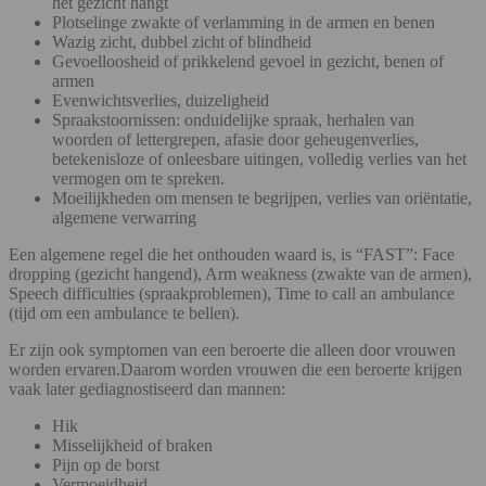
het gezicht hangt
Plotselinge zwakte of verlamming in de armen en benen
Wazig zicht, dubbel zicht of blindheid
Gevoelloosheid of prikkelend gevoel in gezicht, benen of
armen
Evenwichtsverlies, duizeligheid
Spraakstoornissen: onduidelijke spraak, herhalen van
woorden of lettergrepen, afasie door geheugenverlies,
betekenisloze of onleesbare uitingen, volledig verlies van het
vermogen om te spreken.
Moeilijkheden om mensen te begrijpen, verlies van oriëntatie,
algemene verwarring
Een algemene regel die het onthouden waard is, is “FAST”: Face
dropping (gezicht hangend), Arm weakness (zwakte van de armen),
Speech difficulties (spraakproblemen), Time to call an ambulance
(tijd om een ambulance te bellen).
Er zijn ook symptomen van een beroerte die alleen door vrouwen
worden ervaren.Daarom worden vrouwen die een beroerte krijgen
vaak later gediagnostiseerd dan mannen:
Hik
Misselijkheid of braken
Pijn op de borst
Vermoeidheid