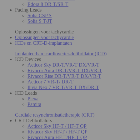
Edora 8 DR-T/SR-T
Pacing Leads
Solia CSP S
Solia S T/JT
Oplossingen voor tachycardie
Oplossingen voor tachycardie
ICDs en CRT-D-implantaten
Implanteerbare cardioverter-defibrillator (ICD)
ICD Devices
Acticor Sky DR-T/VR-T DX/VR-T
Rivacor Aura DR-T/VR-T DX/VR-T
Rivacor Rise DR-T/VR-T DX/VR-T
Acticor 7 VR-T/ DR-T
Ilivia Neo 7 VR-T/VR-T DX/DR-T
ICD Leads
Plexa
Pamira
Cardiale resynchronisatietherapie (CRT)
CRT Defibrillators
Acticor Sky HF-T / HF-T QP
Rivacor Sky HF-T / HF-T QP
Rivacor Aura HF-T/HF-T QP