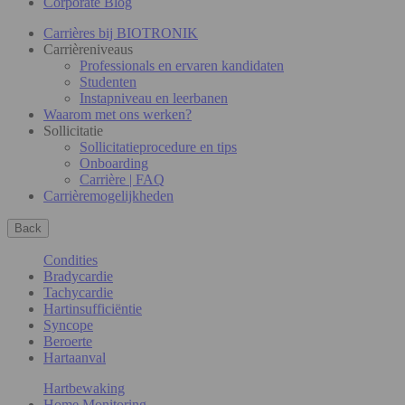
Corporate Blog
Carrières bij BIOTRONIK
Carrièreniveaus
Professionals en ervaren kandidaten
Studenten
Instapniveau en leerbanen
Waarom met ons werken?
Sollicitatie
Sollicitatieprocedure en tips
Onboarding
Carrière | FAQ
Carrièremogelijkheden
Back
Condities
Bradycardie
Tachycardie
Hartinsufficiëntie
Syncope
Beroerte
Hartaanval
Hartbewaking
Home Monitoring