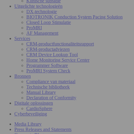
Klinische subsidie
Uitgelichte technologieën
DX-technologie
BIOTRONIK Conduction System Pacing Solution
Closed Loop Stimulatie
ProMRI
AF Management
Services
CRM-productfunctionaliteitsrapport
CRM-productadviezen
CRM Device Lookup Tool
Home Monitoring Service Center
Programmer Software
ProMRI System Check
Bronnen
Compliance van materiaal
Technische bibliotheek
Manual Library
Declaration of Conformity
Digitale oplossingen
CardioSphere
Cyberbeveiliging
Media Library
Press Releases and Statements