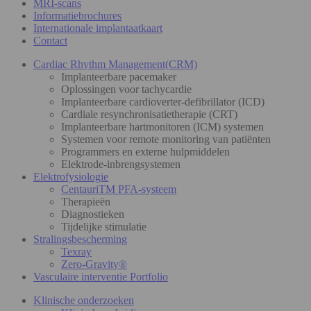
MRI-scans
Informatiebrochures
Internationale implantaatkaart
Contact
Cardiac Rhythm Management(CRM)
Implanteerbare pacemaker
Oplossingen voor tachycardie
Implanteerbare cardioverter-defibrillator (ICD)
Cardiale resynchronisatietherapie (CRT)
Implanteerbare hartmonitoren (ICM) systemen
Systemen voor remote monitoring van patiënten
Programmers en externe hulpmiddelen
Elektrode-inbrengsystemen
Elektrofysiologie
CentauriTM PFA-systeem
Therapieën
Diagnostieken
Tijdelijke stimulatie
Stralingsbescherming
Texray
Zero-Gravity®
Vasculaire interventie Portfolio
Klinische onderzoeken