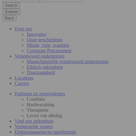
Zoeken
Back
Over ons
Innovaties
Onze geschiedenis
Missie, visie, waarden
Corporate Procurement
Verantwoord ondernemen
Maatschappelijk verantwoord ondernemen
Ethisch zakendoen
Duurzaamheid
Locations
Careers
Patiënten en zorgverleners
Condities
Hartbewaking
Therapieën
Leven van alledag
Vind een ziekenhuis
Veelgestelde vragen
Elektromagnetische interferentie