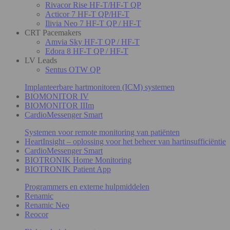
Rivacor Rise HF-T/HF-T QP
Acticor 7 HF-T QP/HF-T
Ilivia Neo 7 HF-T QP / HF-T
CRT Pacemakers
Amvia Sky HF-T QP / HF-T
Edora 8 HF-T QP / HF-T
LV Leads
Sentus OTW QP
Implanteerbare hartmonitoren (ICM) systemen
BIOMONITOR IV
BIOMONITOR IIIm
CardioMessenger Smart
Systemen voor remote monitoring van patiënten
HeartInsight – oplossing voor het beheer van hartinsufficiëntie
CardioMessenger Smart
BIOTRONIK Home Monitoring
BIOTRONIK Patient App
Programmers en externe hulpmiddelen
Renamic
Renamic Neo
Reocor