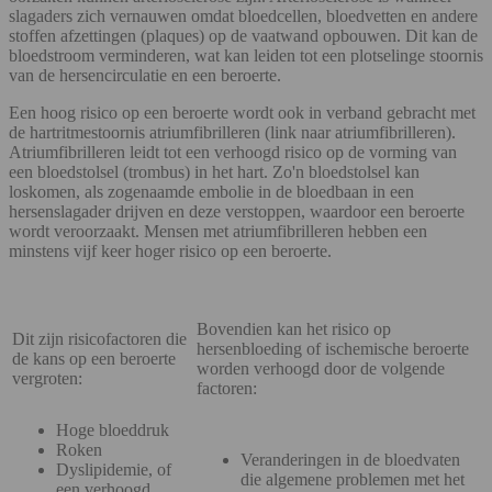
slagaders zich vernauwen omdat bloedcellen, bloedvetten en andere
stoffen afzettingen (plaques) op de vaatwand opbouwen. Dit kan de
bloedstroom verminderen, wat kan leiden tot een plotselinge stoornis
van de hersencirculatie en een beroerte.
Een hoog risico op een beroerte wordt ook in verband gebracht met
de hartritmestoornis atriumfibrilleren (link naar atriumfibrilleren).
Atriumfibrilleren leidt tot een verhoogd risico op de vorming van
een bloedstolsel (trombus) in het hart. Zo'n bloedstolsel kan
loskomen, als zogenaamde embolie in de bloedbaan in een
hersenslagader drijven en deze verstoppen, waardoor een beroerte
wordt veroorzaakt. Mensen met atriumfibrilleren hebben een
minstens vijf keer hoger risico op een beroerte.
Bovendien kan het risico op
Dit zijn risicofactoren die
hersenbloeding of ischemische beroerte
de kans op een beroerte
worden verhoogd door de volgende
vergroten:
factoren:
Hoge bloeddruk
Roken
Veranderingen in de bloedvaten
Dyslipidemie, of
die algemene problemen met het
een verhoogd