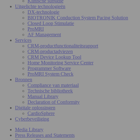
Klinische subsidie
Uitgelichte technologieën
DX-technologie
BIOTRONIK Conduction System Pacing Solution
Closed Loop Stimulatie
ProMRI
AF Management
Services
CRM-productfunctionaliteitsrapport
CRM-productadviezen
CRM Device Lookup Tool
Home Monitoring Service Center
Programmer Software
ProMRI System Check
Bronnen
Compliance van materiaal
Technische bibliotheek
Manual Library
Declaration of Conformity
Digitale oplossingen
CardioSphere
Cyberbeveiliging
Media Library
Press Releases and Statements