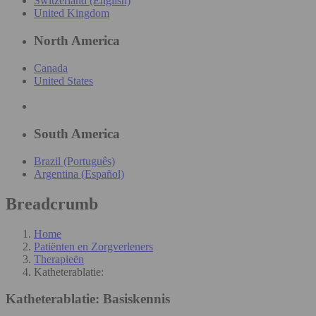
Switzerland (English)
United Kingdom
North America
Canada
United States
South America
Brazil (Português)
Argentina (Español)
Breadcrumb
Home
Patiënten en Zorgverleners
Therapieën
Katheterablatie:
Katheterablatie:
Basiskennis