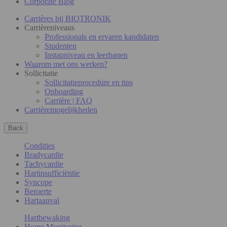
Corporate Blog
Carrières bij BIOTRONIK
Carrièreniveaus
Professionals en ervaren kandidaten
Studenten
Instapniveau en leerbanen
Waarom met ons werken?
Sollicitatie
Sollicitatieprocedure en tips
Onboarding
Carrière | FAQ
Carrièremogelijkheden
Back
Condities
Bradycardie
Tachycardie
Hartinsufficiëntie
Syncope
Beroerte
Hartaanval
Hartbewaking
Home Monitoring