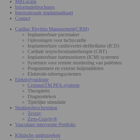
MRI-scans
Informatiebrochures
Internationale implantaatkaart
Contact
Cardiac Rhythm Management(CRM)
Implanteerbare pacemaker
Oplossingen voor tachycardie
Implanteerbare cardioverter-defibrillator (ICD)
Cardiale resynchronisatietherapie (CRT)
Implanteerbare hartmonitoren (ICM) systemen
Systemen voor remote monitoring van patiënten
Programmers en externe hulpmiddelen
Elektrode-inbrengsystemen
Elektrofysiologie
CentauriTM PFA-systeem
Therapieën
Diagnostieken
Tijdelijke stimulatie
Stralingsbescherming
Texray
Zero-Gravity®
Vasculaire interventie Portfolio
Klinische onderzoeken