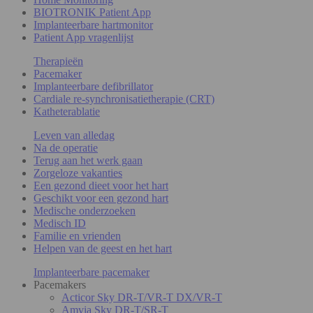
BIOTRONIK Patient App
Implanteerbare hartmonitor
Patient App vragenlijst
Therapieën
Pacemaker
Implanteerbare defibrillator
Cardiale re-synchronisatietherapie (CRT)
Katheterablatie
Leven van alledag
Na de operatie
Terug aan het werk gaan
Zorgeloze vakanties
Een gezond dieet voor het hart
Geschikt voor een gezond hart
Medische onderzoeken
Medisch ID
Familie en vrienden
Helpen van de geest en het hart
Implanteerbare pacemaker
Pacemakers
Acticor Sky DR-T/VR-T DX/VR-T
Amvia Sky DR-T/SR-T