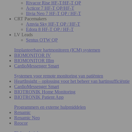
Rivacor Rise HF-T/HF-T QP
Acticor 7 HF-T QP/HF-T
Ilivia Neo 7 HF-T QP / HF-T
CRT Pacemakers
Amvia Sky HF-T QP / HF-T
Edora 8 HF-T QP / HF-T
LV Leads
Sentus OTW QP
Implanteerbare hartmonitoren (ICM) systemen
BIOMONITOR IV
BIOMONITOR IIIm
CardioMessenger Smart
Systemen voor remote monitoring van patiënten
HeartInsight – oplossing voor het beheer van hartinsufficiëntie
CardioMessenger Smart
BIOTRONIK Home Monitoring
BIOTRONIK Patient App
Programmers en externe hulpmiddelen
Renamic
Renamic Neo
Reocor