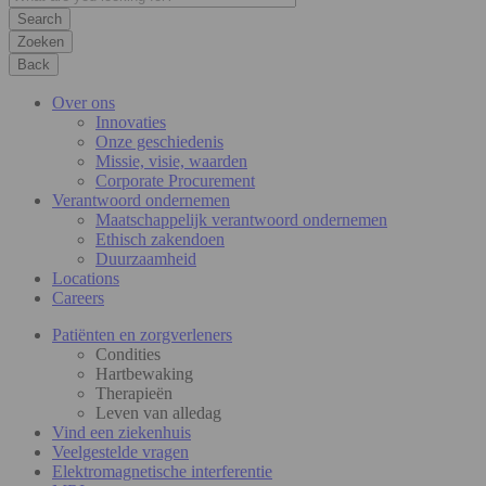
Zoeken
Back
Over ons
Innovaties
Onze geschiedenis
Missie, visie, waarden
Corporate Procurement
Verantwoord ondernemen
Maatschappelijk verantwoord ondernemen
Ethisch zakendoen
Duurzaamheid
Locations
Careers
Patiënten en zorgverleners
Condities
Hartbewaking
Therapieën
Leven van alledag
Vind een ziekenhuis
Veelgestelde vragen
Elektromagnetische interferentie