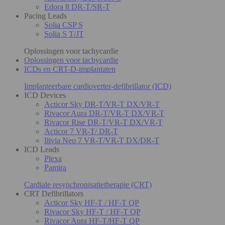
Edora 8 DR-T/SR-T
Pacing Leads
Solia CSP S
Solia S T/JT
Oplossingen voor tachycardie
Oplossingen voor tachycardie
ICDs en CRT-D-implantaten
Implanteerbare cardioverter-defibrillator (ICD)
ICD Devices
Acticor Sky DR-T/VR-T DX/VR-T
Rivacor Aura DR-T/VR-T DX/VR-T
Rivacor Rise DR-T/VR-T DX/VR-T
Acticor 7 VR-T/ DR-T
Ilivia Neo 7 VR-T/VR-T DX/DR-T
ICD Leads
Plexa
Pamira
Cardiale resynchronisatietherapie (CRT)
CRT Defibrillators
Acticor Sky HF-T / HF-T QP
Rivacor Sky HF-T / HF-T QP
Rivacor Aura HF-T/HF-T QP