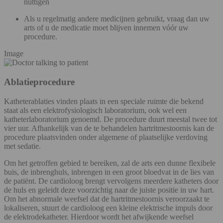
nuttigen
Als u regelmatig andere medicijnen gebruikt, vraag dan uw
arts of u de medicatie moet blijven innemen vóór uw
procedure.
Image
Ablatieprocedure
Katheterablaties vinden plaats in een speciale ruimte die bekend
staat als een elektrofysiologisch laboratorium, ook wel een
katheterlaboratorium genoemd. De procedure duurt meestal twee tot
vier uur. Afhankelijk van de te behandelen hartritmestoornis kan de
procedure plaatsvinden onder algemene of plaatselijke verdoving
met sedatie.
Om het getroffen gebied te bereiken, zal de arts een dunne flexibele
buis, de inbrenghuls, inbrengen in een groot bloedvat in de lies van
de patiënt. De cardioloog brengt vervolgens meerdere katheters door
de huls en geleidt deze voorzichtig naar de juiste positie in uw hart.
Om het abnormale weefsel dat de hartritmestoornis veroorzaakt te
lokaliseren, stuurt de cardioloog een kleine elektrische impuls door
de elektrodekatheter. Hierdoor wordt het afwijkende weefsel