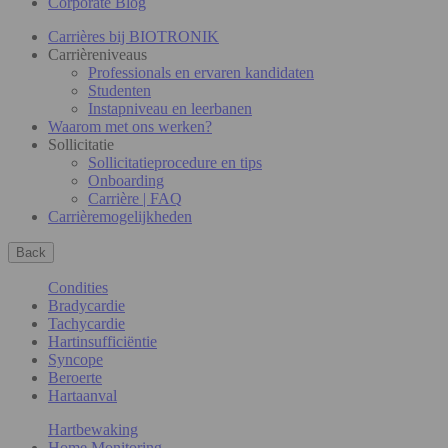
Corporate Blog
Carrières bij BIOTRONIK
Carrièreniveaus
Professionals en ervaren kandidaten
Studenten
Instapniveau en leerbanen
Waarom met ons werken?
Sollicitatie
Sollicitatieprocedure en tips
Onboarding
Carrière | FAQ
Carrièremogelijkheden
Back
Condities
Bradycardie
Tachycardie
Hartinsufficiëntie
Syncope
Beroerte
Hartaanval
Hartbewaking
Home Monitoring