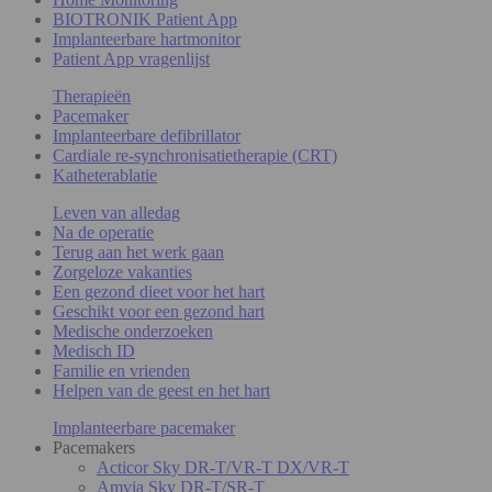
BIOTRONIK Patient App
Implanteerbare hartmonitor
Patient App vragenlijst
Therapieën
Pacemaker
Implanteerbare defibrillator
Cardiale re-synchronisatietherapie (CRT)
Katheterablatie
Leven van alledag
Na de operatie
Terug aan het werk gaan
Zorgeloze vakanties
Een gezond dieet voor het hart
Geschikt voor een gezond hart
Medische onderzoeken
Medisch ID
Familie en vrienden
Helpen van de geest en het hart
Implanteerbare pacemaker
Pacemakers
Acticor Sky DR-T/VR-T DX/VR-T
Amvia Sky DR-T/SR-T