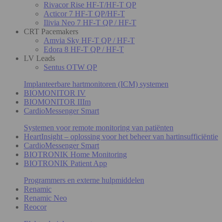
Rivacor Rise HF-T/HF-T QP
Acticor 7 HF-T QP/HF-T
Ilivia Neo 7 HF-T QP / HF-T
CRT Pacemakers
Amvia Sky HF-T QP / HF-T
Edora 8 HF-T QP / HF-T
LV Leads
Sentus OTW QP
Implanteerbare hartmonitoren (ICM) systemen
BIOMONITOR IV
BIOMONITOR IIIm
CardioMessenger Smart
Systemen voor remote monitoring van patiënten
HeartInsight – oplossing voor het beheer van hartinsufficiëntie
CardioMessenger Smart
BIOTRONIK Home Monitoring
BIOTRONIK Patient App
Programmers en externe hulpmiddelen
Renamic
Renamic Neo
Reocor