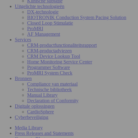
Klinische subsidie
Uitgelichte technologieën
DX-technologie
BIOTRONIK Conduction System Pacing Solution
Closed Loop Stimulatie
ProMRI
AF Management
Services
CRM-productfunctionaliteitsrapport
CRM-productadviezen
CRM Device Lookup Tool
Home Monitoring Service Center
Programmer Software
ProMRI System Check
Bronnen
Compliance van materiaal
Technische bibliotheek
Manual Library
Declaration of Conformity
Digitale oplossingen
CardioSphere
Cyberbeveiliging
Media Library
Press Releases and Statements