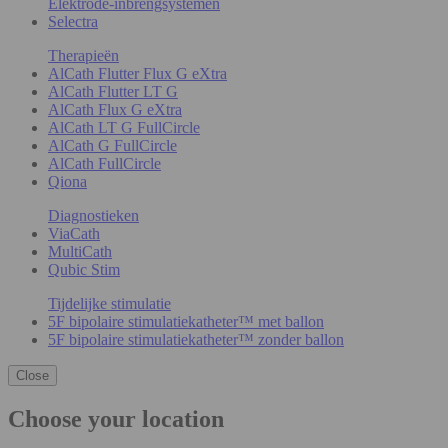
Elektrode-inbrengsystemen
Selectra
Therapieën
AlCath Flutter Flux G eXtra
AlCath Flutter LT G
AlCath Flux G eXtra
AlCath LT G FullCircle
AlCath G FullCircle
AlCath FullCircle
Qiona
Diagnostieken
ViaCath
MultiCath
Qubic Stim
Tijdelijke stimulatie
5F bipolaire stimulatiekatheter™ met ballon
5F bipolaire stimulatiekatheter™ zonder ballon
Close
Choose your location