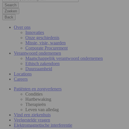
Zoeken
Back
Over ons
Innovaties
Onze geschiedenis
Missie, visie, waarden
Corporate Procurement
Verantwoord ondernemen
Maatschappelijk verantwoord ondernemen
Ethisch zakendoen
Duurzaamheid
Locations
Careers
Patiënten en zorgverleners
Condities
Hartbewaking
Therapieën
Leven van alledag
Vind een ziekenhuis
Veelgestelde vragen
Elektromagnetische interferentie