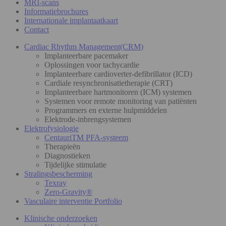
MRI-scans
Informatiebrochures
Internationale implantaatkaart
Contact
Cardiac Rhythm Management(CRM)
Implanteerbare pacemaker
Oplossingen voor tachycardie
Implanteerbare cardioverter-defibrillator (ICD)
Cardiale resynchronisatietherapie (CRT)
Implanteerbare hartmonitoren (ICM) systemen
Systemen voor remote monitoring van patiënten
Programmers en externe hulpmiddelen
Elektrode-inbrengsystemen
Elektrofysiologie
CentauriTM PFA-systeem
Therapieën
Diagnostieken
Tijdelijke stimulatie
Stralingsbescherming
Texray
Zero-Gravity®
Vasculaire interventie Portfolio
Klinische onderzoeken