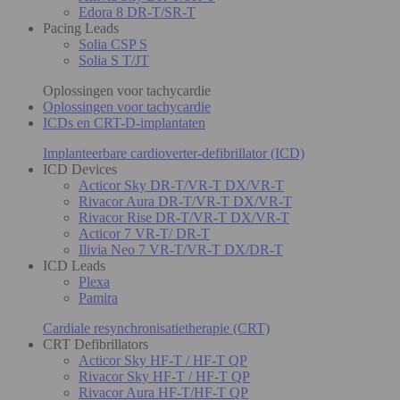
Edora 8 DR-T/SR-T
Pacing Leads
Solia CSP S
Solia S T/JT
Oplossingen voor tachycardie
Oplossingen voor tachycardie
ICDs en CRT-D-implantaten
Implanteerbare cardioverter-defibrillator (ICD)
ICD Devices
Acticor Sky DR-T/VR-T DX/VR-T
Rivacor Aura DR-T/VR-T DX/VR-T
Rivacor Rise DR-T/VR-T DX/VR-T
Acticor 7 VR-T/ DR-T
Ilivia Neo 7 VR-T/VR-T DX/DR-T
ICD Leads
Plexa
Pamira
Cardiale resynchronisatietherapie (CRT)
CRT Defibrillators
Acticor Sky HF-T / HF-T QP
Rivacor Sky HF-T / HF-T QP
Rivacor Aura HF-T/HF-T QP