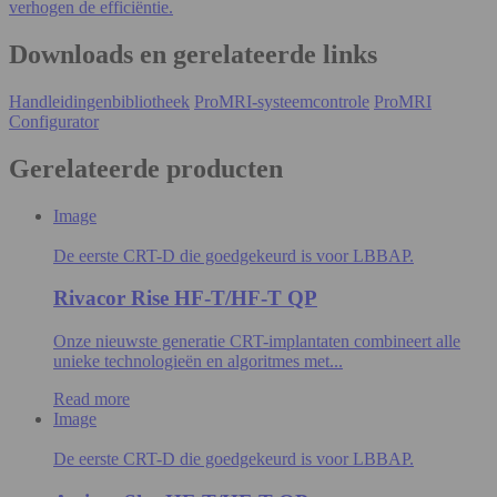
verhogen de efficiëntie.
Downloads en gerelateerde links
Handleidingenbibliotheek
ProMRI-systeemcontrole
ProMRI
Configurator
Gerelateerde producten
Image
De eerste CRT-D die goedgekeurd is voor LBBAP.
Rivacor Rise HF-T/HF-T QP
Onze nieuwste generatie CRT-implantaten combineert alle
unieke technologieën en algoritmes met...
Read more
Image
De eerste CRT-D die goedgekeurd is voor LBBAP.