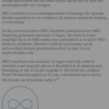
worden geactiveerd met een enkel bezoek aan de arts en heeft een
planningsperiode van 14 dagen.
MRI AutoDetect is een sensorgebaseerde technologie die optimale
therapie garandeert en de workflows bij magneet resonantie imaging
vereenvoudigt.
Na het activeren herkent MRI AutoDetect automatisch een MRI-
omgeving gedurende maximaal 14 dagen. Het biedt de kortst
mogelijke tijd in de MRI-modus door automatisch in en uit de MRI-
modus te schakelen. Hierdoor wordt de opschorting van de
tachycardiale therapie geminimaliseerd tot de duur van de
daadwerkelijke scan.
MRI AutoDetect kan maximaal 14 dagen actief zijn zodat er
meerdere scans mogelijk zijn en er flexibiliteit in de planning met
betrekking tot tijd en locatie mogelijk is. Het biedt een compleet
Home Monitoring-rapport na de scan, wat betekent dat er slechts
13
één bezoek aan de praktijk nodig is
.