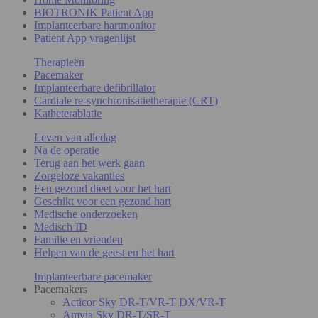
BIOTRONIK Patient App
Implanteerbare hartmonitor
Patient App vragenlijst
Therapieën
Pacemaker
Implanteerbare defibrillator
Cardiale re-synchronisatietherapie (CRT)
Katheterablatie
Leven van alledag
Na de operatie
Terug aan het werk gaan
Zorgeloze vakanties
Een gezond dieet voor het hart
Geschikt voor een gezond hart
Medische onderzoeken
Medisch ID
Familie en vrienden
Helpen van de geest en het hart
Implanteerbare pacemaker
Pacemakers
Acticor Sky DR-T/VR-T DX/VR-T
Amvia Sky DR-T/SR-T