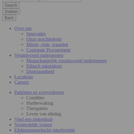
Zoeken
Back
Over ons
Innovaties
Onze geschiedenis
Missie, visie, waarden
Corporate Procurement
Verantwoord ondernemen
Maatschappelijk verantwoord ondernemen
Ethisch zakendoen
Duurzaamheid
Locations
Careers
Patiënten en zorgverleners
Condities
Hartbewaking
Therapieën
Leven van alledag
Vind een ziekenhuis
Veelgestelde vragen
Elektromagnetische interferentie