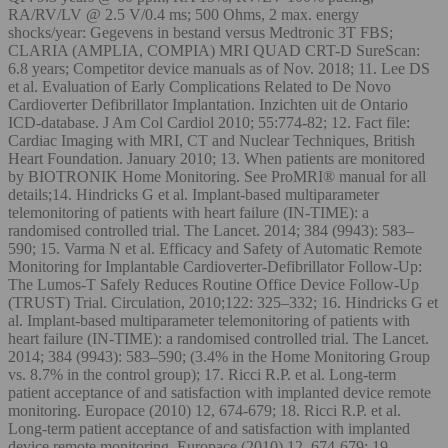
RA/RV/LV @ 2.5 V/0.4 ms; 500 Ohms, 2 max. energy
shocks/year: Gegevens in bestand versus Medtronic 3T FBS;
CLARIA (AMPLIA, COMPIA) MRI QUAD CRT-D SureScan:
6.8 years; Competitor device manuals as of Nov. 2018; 11. Lee DS
et al. Evaluation of Early Complications Related to De Novo
Cardioverter Defibrillator Implantation. Inzichten uit de Ontario
ICD-database. J Am Col Cardiol 2010; 55:774-82; 12. Fact file:
Cardiac Imaging with MRI, CT and Nuclear Techniques, British
Heart Foundation. January 2010; 13. When patients are monitored
by BIOTRONIK Home Monitoring. See ProMRI® manual for all
details;14. Hindricks G et al. Implant-based multiparameter
telemonitoring of patients with heart failure (IN-TIME): a
randomised controlled trial. The Lancet. 2014; 384 (9943): 583–
590; 15. Varma N et al. Efficacy and Safety of Automatic Remote
Monitoring for Implantable Cardioverter-Defibrillator Follow-Up:
The Lumos-T Safely Reduces Routine Office Device Follow-Up
(TRUST) Trial. Circulation, 2010;122: 325–332; 16. Hindricks G et
al. Implant-based multiparameter telemonitoring of patients with
heart failure (IN-TIME): a randomised controlled trial. The Lancet.
2014; 384 (9943): 583–590; (3.4% in the Home Monitoring Group
vs. 8.7% in the control group); 17. Ricci R.P. et al. Long-term
patient acceptance of and satisfaction with implanted device remote
monitoring. Europace (2010) 12, 674-679; 18. Ricci R.P. et al.
Long-term patient acceptance of and satisfaction with implanted
device remote monitoring. Europace (2010) 12, 674-679; 19.