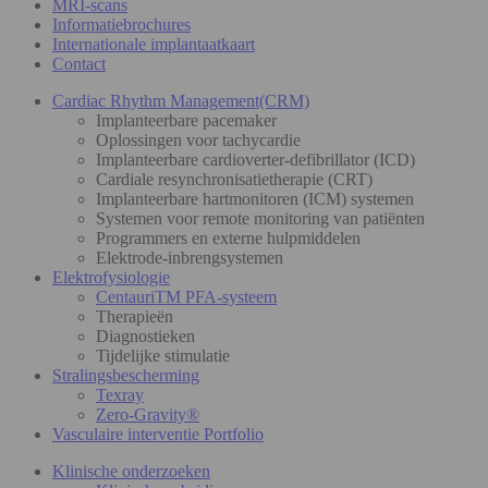
MRI-scans
Informatiebrochures
Internationale implantaatkaart
Contact
Cardiac Rhythm Management(CRM)
Implanteerbare pacemaker
Oplossingen voor tachycardie
Implanteerbare cardioverter-defibrillator (ICD)
Cardiale resynchronisatietherapie (CRT)
Implanteerbare hartmonitoren (ICM) systemen
Systemen voor remote monitoring van patiënten
Programmers en externe hulpmiddelen
Elektrode-inbrengsystemen
Elektrofysiologie
CentauriTM PFA-systeem
Therapieën
Diagnostieken
Tijdelijke stimulatie
Stralingsbescherming
Texray
Zero-Gravity®
Vasculaire interventie Portfolio
Klinische onderzoeken