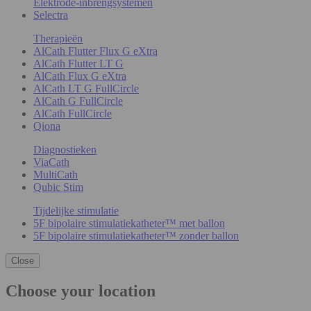
Elektrode-inbrengsystemen
Selectra
Therapieën
AlCath Flutter Flux G eXtra
AlCath Flutter LT G
AlCath Flux G eXtra
AlCath LT G FullCircle
AlCath G FullCircle
AlCath FullCircle
Qiona
Diagnostieken
ViaCath
MultiCath
Qubic Stim
Tijdelijke stimulatie
5F bipolaire stimulatiekatheter™ met ballon
5F bipolaire stimulatiekatheter™ zonder ballon
Close
Choose your location