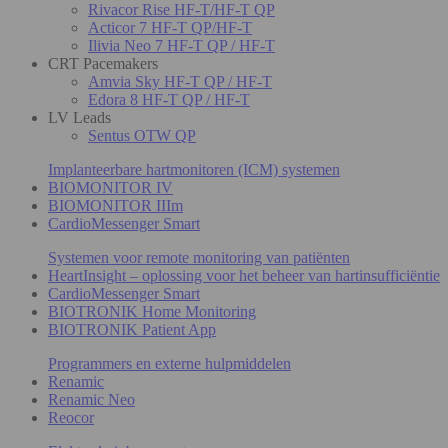
Rivacor Rise HF-T/HF-T QP
Acticor 7 HF-T QP/HF-T
Ilivia Neo 7 HF-T QP / HF-T
CRT Pacemakers
Amvia Sky HF-T QP / HF-T
Edora 8 HF-T QP / HF-T
LV Leads
Sentus OTW QP
Implanteerbare hartmonitoren (ICM) systemen
BIOMONITOR IV
BIOMONITOR IIIm
CardioMessenger Smart
Systemen voor remote monitoring van patiënten
HeartInsight – oplossing voor het beheer van hartinsufficiëntie
CardioMessenger Smart
BIOTRONIK Home Monitoring
BIOTRONIK Patient App
Programmers en externe hulpmiddelen
Renamic
Renamic Neo
Reocor