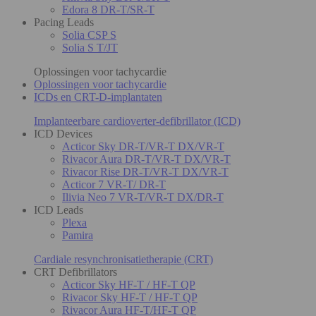
Edora 8 DR-T/SR-T
Pacing Leads
Solia CSP S
Solia S T/JT
Oplossingen voor tachycardie
Oplossingen voor tachycardie
ICDs en CRT-D-implantaten
Implanteerbare cardioverter-defibrillator (ICD)
ICD Devices
Acticor Sky DR-T/VR-T DX/VR-T
Rivacor Aura DR-T/VR-T DX/VR-T
Rivacor Rise DR-T/VR-T DX/VR-T
Acticor 7 VR-T/ DR-T
Ilivia Neo 7 VR-T/VR-T DX/DR-T
ICD Leads
Plexa
Pamira
Cardiale resynchronisatietherapie (CRT)
CRT Defibrillators
Acticor Sky HF-T / HF-T QP
Rivacor Sky HF-T / HF-T QP
Rivacor Aura HF-T/HF-T QP