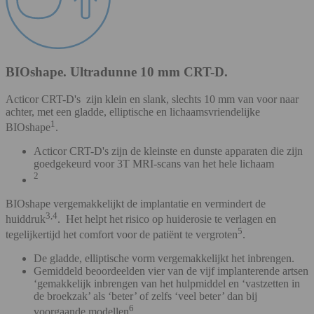
BIOshape. Ultradunne 10 mm CRT-D.
Acticor CRT-D's zijn klein en slank, slechts 10 mm van voor naar
achter, met een gladde, elliptische en lichaamsvriendelijke
1
BIOshape
.
Acticor CRT-D's zijn de kleinste en dunste apparaten die zijn
goedgekeurd voor 3T MRI-scans van het hele lichaam
2
BIOshape vergemakkelijkt de implantatie en vermindert de
3,4
huiddruk
. Het helpt het risico op huiderosie te verlagen en
5
tegelijkertijd het comfort voor de patiënt te vergroten
.
De gladde, elliptische vorm vergemakkelijkt het inbrengen.
Gemiddeld beoordeelden vier van de vijf implanterende artsen
‘gemakkelijk inbrengen van het hulpmiddel en ‘vastzetten in
de broekzak’ als ‘beter’ of zelfs ‘veel beter’ dan bij
6
voorgaande modellen