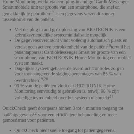
Home Monitoring werkt via een ‘plug-in and go’ CardioMessenger
Smart mobiele unit ter grootte van een smartphone, die snel en
17
gemakkelijk te gebruiken
is en gegevens verzendt zonder
tussenkomst van de patiënt.
Met de 'plug in and go'-oplossing van BIOTRONIK is een
gebruiksvriendelijke systeeminitialisatie mogelijk.
De gegevensoverdracht vindt volledig automatisch plaats en
18
vereist geen actieve betrokkenheid van de patiënt
terwijl het
patiëntapparaat CardioMessenger Smart ter grootte van een
smartphone, van BIOTRONIK Home Monitoring een mobiel
systeem maakt.
Dagelijkse systeemgebaseerde overdrachtcontroles zorgen
voor toonaangevende slagingspercentages van 85 % van
19,20
overdrachten
99 % van de patiënten vindt dat BIOTRONIK Home
Monitoring eenvoudig te gebruiken is, terwijl 98 % zijn
21
volledige tevredenheid over het systeem uitspreekt
QuickCheck geeft doorgaans binnen 3 tot 4 minuten toegang tot
22
patiëntgegevens
voor een efficiëntere behandeling en meer
gemoedsrust voor patiënten.
QuickCheck biedt snelle toegang tot patiëntgegevens.