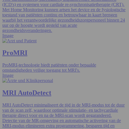
(ICD's) en systemen voor cardiale re-synchronisatietherapie (CRT).
Met Home Monitoring kunnen artsen het device en de fysiologische
toestand van patiënten continu en betrouwbaar in kaart brengen
waarbij het verantwoordelijke gezondheidszorgpersoneel binnen 24
uur op de hoogte wordt gesteld van acute
gezondheidsveranderingen.
Image
ProMRI
ProMRI-technologie biedt patiënten onder bepaalde
omstandigheden veilige toegang tot MRI's.
Image
MRI AutoDetect
MRI AutoDetect minimaliseert de tijd in de MRI-modus tot de duur
van de scan zelf, waardoor optimale stimulatie- en tachycardiale
therapie direct voor en na de MRI-scan wordt gegarandeerd.
Detectie van de MR-omgeving en automatische activering van de
MRI-modus elimineren extra programmering, besparen tijd en