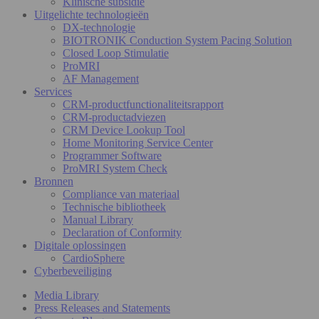
Klinische subsidie
Uitgelichte technologieën
DX-technologie
BIOTRONIK Conduction System Pacing Solution
Closed Loop Stimulatie
ProMRI
AF Management
Services
CRM-productfunctionaliteitsrapport
CRM-productadviezen
CRM Device Lookup Tool
Home Monitoring Service Center
Programmer Software
ProMRI System Check
Bronnen
Compliance van materiaal
Technische bibliotheek
Manual Library
Declaration of Conformity
Digitale oplossingen
CardioSphere
Cyberbeveiliging
Media Library
Press Releases and Statements