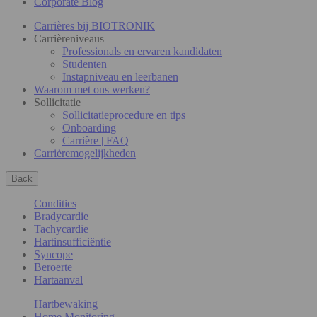
Corporate Blog
Carrières bij BIOTRONIK
Carrièreniveaus
Professionals en ervaren kandidaten
Studenten
Instapniveau en leerbanen
Waarom met ons werken?
Sollicitatie
Sollicitatieprocedure en tips
Onboarding
Carrière | FAQ
Carrièremogelijkheden
Back
Condities
Bradycardie
Tachycardie
Hartinsufficiëntie
Syncope
Beroerte
Hartaanval
Hartbewaking
Home Monitoring