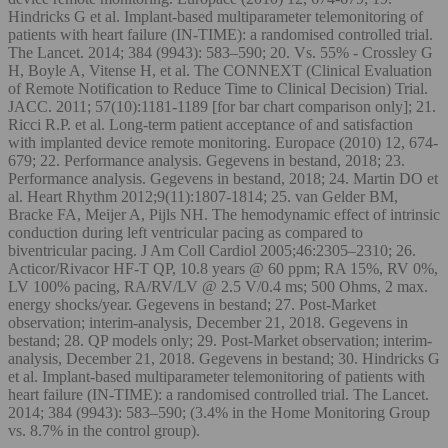
Hindricks G et al. Implant-based multiparameter telemonitoring of
patients with heart failure (IN-TIME): a randomised controlled trial.
The Lancet. 2014; 384 (9943): 583–590; 20. Vs. 55% - Crossley G
H, Boyle A, Vitense H, et al. The CONNEXT (Clinical Evaluation
of Remote Notification to Reduce Time to Clinical Decision) Trial.
JACC. 2011; 57(10):1181-1189 [for bar chart comparison only]; 21.
Ricci R.P. et al. Long-term patient acceptance of and satisfaction
with implanted device remote monitoring. Europace (2010) 12, 674-
679; 22. Performance analysis. Gegevens in bestand, 2018; 23.
Performance analysis. Gegevens in bestand, 2018; 24. Martin DO et
al. Heart Rhythm 2012;9(11):1807-1814; 25. van Gelder BM,
Bracke FA, Meijer A, Pijls NH. The hemodynamic effect of intrinsic
conduction during left ventricular pacing as compared to
biventricular pacing. J Am Coll Cardiol 2005;46:2305–2310; 26.
Acticor/Rivacor HF-T QP, 10.8 years @ 60 ppm; RA 15%, RV 0%,
LV 100% pacing, RA/RV/LV @ 2.5 V/0.4 ms; 500 Ohms, 2 max.
energy shocks/year. Gegevens in bestand; 27. Post-Market
observation; interim-analysis, December 21, 2018. Gegevens in
bestand; 28. QP models only; 29. Post-Market observation; interim-
analysis, December 21, 2018. Gegevens in bestand; 30. Hindricks G
et al. Implant-based multiparameter telemonitoring of patients with
heart failure (IN-TIME): a randomised controlled trial. The Lancet.
2014; 384 (9943): 583–590; (3.4% in the Home Monitoring Group
vs. 8.7% in the control group).