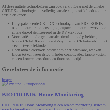
Al deze nuttige technologieën zijn ook verkrijgbaar met de unieke
CRT-DX-technologie die volledige atriale diagnostiek biedt zonder
atriale elektrode.
De gepatenteerde CRT-DX-technologie van BIOTRONIK
biedt unieke atriale sensingmogelijkheden met een zwevende
atriale dipool geïntegreerd in de RV-elektrode
Voor patiënten die geen atriale stimulatie nodig hebben,
bieden CRT-DX-systemen AV-synchrone CRT-stimulatie met
slechts twee elektroden
Geen atriale elektrode betekent minder hardware, wat kan
leiden tot een lager risico, minder complicaties, lagere kosten
en een kortere procedure- en fluoroscopietijd
Gerelateerde informatie
Image
BIOTRONIK Home Monitoring
BIOTRONIK Home Monitoring is een remote monitoring systeem
voor hartmonitoren, pacemakers, implanteerbare defibrillatoren