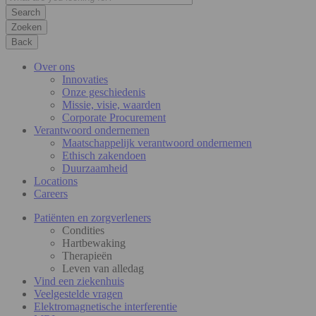
Zoeken
Back
Over ons
Innovaties
Onze geschiedenis
Missie, visie, waarden
Corporate Procurement
Verantwoord ondernemen
Maatschappelijk verantwoord ondernemen
Ethisch zakendoen
Duurzaamheid
Locations
Careers
Patiënten en zorgverleners
Condities
Hartbewaking
Therapieën
Leven van alledag
Vind een ziekenhuis
Veelgestelde vragen
Elektromagnetische interferentie