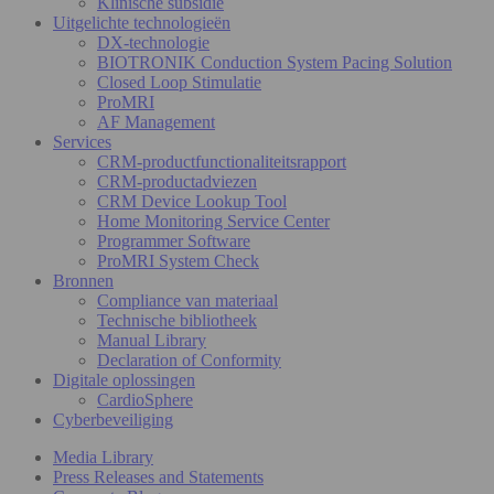
Klinische subsidie
Uitgelichte technologieën
DX-technologie
BIOTRONIK Conduction System Pacing Solution
Closed Loop Stimulatie
ProMRI
AF Management
Services
CRM-productfunctionaliteitsrapport
CRM-productadviezen
CRM Device Lookup Tool
Home Monitoring Service Center
Programmer Software
ProMRI System Check
Bronnen
Compliance van materiaal
Technische bibliotheek
Manual Library
Declaration of Conformity
Digitale oplossingen
CardioSphere
Cyberbeveiliging
Media Library
Press Releases and Statements