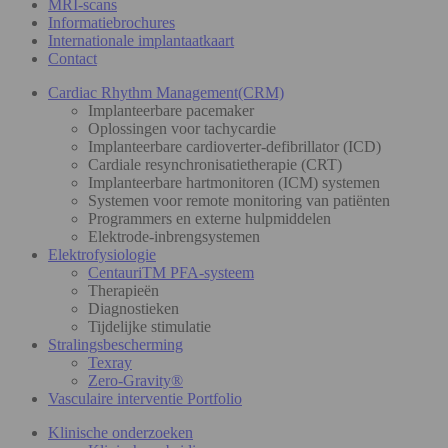
MRI-scans
Informatiebrochures
Internationale implantaatkaart
Contact
Cardiac Rhythm Management(CRM)
Implanteerbare pacemaker
Oplossingen voor tachycardie
Implanteerbare cardioverter-defibrillator (ICD)
Cardiale resynchronisatietherapie (CRT)
Implanteerbare hartmonitoren (ICM) systemen
Systemen voor remote monitoring van patiënten
Programmers en externe hulpmiddelen
Elektrode-inbrengsystemen
Elektrofysiologie
CentauriTM PFA-systeem
Therapieën
Diagnostieken
Tijdelijke stimulatie
Stralingsbescherming
Texray
Zero-Gravity®
Vasculaire interventie Portfolio
Klinische onderzoeken