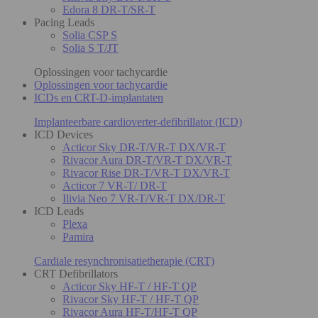
Edora 8 DR-T/SR-T
Pacing Leads
Solia CSP S
Solia S T/JT
Oplossingen voor tachycardie
Oplossingen voor tachycardie
ICDs en CRT-D-implantaten
Implanteerbare cardioverter-defibrillator (ICD)
ICD Devices
Acticor Sky DR-T/VR-T DX/VR-T
Rivacor Aura DR-T/VR-T DX/VR-T
Rivacor Rise DR-T/VR-T DX/VR-T
Acticor 7 VR-T/ DR-T
Ilivia Neo 7 VR-T/VR-T DX/DR-T
ICD Leads
Plexa
Pamira
Cardiale resynchronisatietherapie (CRT)
CRT Defibrillators
Acticor Sky HF-T / HF-T QP
Rivacor Sky HF-T / HF-T QP
Rivacor Aura HF-T/HF-T QP