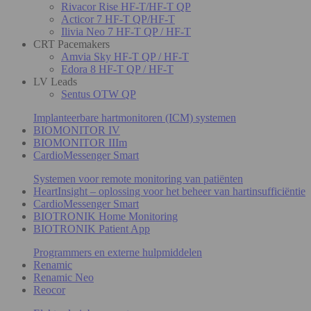
Rivacor Rise HF-T/HF-T QP
Acticor 7 HF-T QP/HF-T
Ilivia Neo 7 HF-T QP / HF-T
CRT Pacemakers
Amvia Sky HF-T QP / HF-T
Edora 8 HF-T QP / HF-T
LV Leads
Sentus OTW QP
Implanteerbare hartmonitoren (ICM) systemen
BIOMONITOR IV
BIOMONITOR IIIm
CardioMessenger Smart
Systemen voor remote monitoring van patiënten
HeartInsight – oplossing voor het beheer van hartinsufficiëntie
CardioMessenger Smart
BIOTRONIK Home Monitoring
BIOTRONIK Patient App
Programmers en externe hulpmiddelen
Renamic
Renamic Neo
Reocor