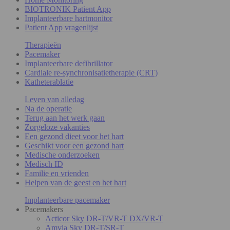
BIOTRONIK Patient App
Implanteerbare hartmonitor
Patient App vragenlijst
Therapieën
Pacemaker
Implanteerbare defibrillator
Cardiale re-synchronisatietherapie (CRT)
Katheterablatie
Leven van alledag
Na de operatie
Terug aan het werk gaan
Zorgeloze vakanties
Een gezond dieet voor het hart
Geschikt voor een gezond hart
Medische onderzoeken
Medisch ID
Familie en vrienden
Helpen van de geest en het hart
Implanteerbare pacemaker
Pacemakers
Acticor Sky DR-T/VR-T DX/VR-T
Amvia Sky DR-T/SR-T