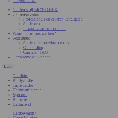
Corporate Blog
Carrières bij BIOTRONIK
Carrièreniveaus
Professionals en ervaren kandidaten
Studenten
Instapniveau en leerbanen
Waarom met ons werken?
Sollicitatie
Sollicitatieprocedure en tips
Onboarding
Carrière | FAQ
Carrièremogelijkheden
Back
Condities
Bradycardie
Tachycardie
Hartinsufficiëntie
Syncope
Beroerte
Hartaanval
Hartbewaking
Home Monitoring