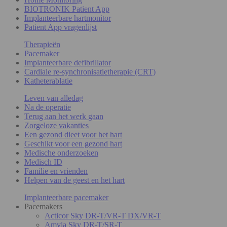
BIOTRONIK Patient App
Implanteerbare hartmonitor
Patient App vragenlijst
Therapieën
Pacemaker
Implanteerbare defibrillator
Cardiale re-synchronisatietherapie (CRT)
Katheterablatie
Leven van alledag
Na de operatie
Terug aan het werk gaan
Zorgeloze vakanties
Een gezond dieet voor het hart
Geschikt voor een gezond hart
Medische onderzoeken
Medisch ID
Familie en vrienden
Helpen van de geest en het hart
Implanteerbare pacemaker
Pacemakers
Acticor Sky DR-T/VR-T DX/VR-T
Amvia Sky DR-T/SR-T