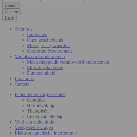
Zoeken
Back
Over ons
Innovaties
Onze geschiedenis
Missie, visie, waarden
Corporate Procurement
Verantwoord ondernemen
Maatschappelijk verantwoord ondernemen
Ethisch zakendoen
Duurzaamheid
Locations
Careers
Patiënten en zorgverleners
Condities
Hartbewaking
Therapieën
Leven van alledag
Vind een ziekenhuis
Veelgestelde vragen
Elektromagnetische interferentie