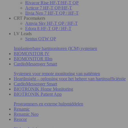
Rivacor Rise HF-T/HF-T QP
Acticor 7 HF-T QP/HF-T
Ilivia Neo 7 HF-T QP / HF-T
CRT Pacemakers
Amvia Sky HF-T QP / HF-T
Edora 8 HF-T QP / HF-T
LV Leads
Sentus OTW QP
Implanteerbare hartmonitoren (ICM) systemen
BIOMONITOR IV
BIOMONITOR IIIm
CardioMessenger Smart
Systemen voor remote monitoring van patiënten
HeartInsight – oplossing voor het beheer van hartinsufficiëntie
CardioMessenger Smart
BIOTRONIK Home Monitoring
BIOTRONIK Patient App
Programmers en externe hulpmiddelen
Renamic
Renamic Neo
Reocor