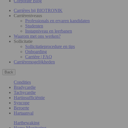
Corporate Blog
Carrières bij BIOTRONIK
Carrièreniveaus
Professionals en ervaren kandidaten
Studenten
Instapniveau en leerbanen
Waarom met ons werken?
Sollicitatie
Sollicitatieprocedure en tips
Onboarding
Carrière | FAQ
Carrièremogelijkheden
Back
Condities
Bradycardie
Tachycardie
Hartinsufficiëntie
Syncope
Beroerte
Hartaanval
Hartbewaking
Home Monitoring