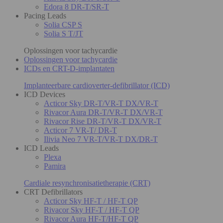
Edora 8 DR-T/SR-T
Pacing Leads
Solia CSP S
Solia S T/JT
Oplossingen voor tachycardie
Oplossingen voor tachycardie
ICDs en CRT-D-implantaten
Implanteerbare cardioverter-defibrillator (ICD)
ICD Devices
Acticor Sky DR-T/VR-T DX/VR-T
Rivacor Aura DR-T/VR-T DX/VR-T
Rivacor Rise DR-T/VR-T DX/VR-T
Acticor 7 VR-T/ DR-T
Ilivia Neo 7 VR-T/VR-T DX/DR-T
ICD Leads
Plexa
Pamira
Cardiale resynchronisatietherapie (CRT)
CRT Defibrillators
Acticor Sky HF-T / HF-T QP
Rivacor Sky HF-T / HF-T QP
Rivacor Aura HF-T/HF-T QP