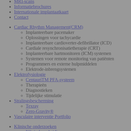
MRI-scans
Informatiebrochures
Internationale implantaatkaart
Contact
Cardiac Rhythm Management(CRM)
Implanteerbare pacemaker
Oplossingen voor tachycardie
Implanteerbare cardioverter-defibrillator (ICD)
Cardiale resynchronisatietherapie (CRT)
Implanteerbare hartmonitoren (ICM) systemen
Systemen voor remote monitoring van patiënten
Programmers en externe hulpmiddelen
Elektrode-inbrengsystemen
Elektrofysiologie
CentauriTM PFA-systeem
Therapieën
Diagnostieken
Tijdelijke stimulatie
Stralingsbescherming
Texray
Zero-Gravity®
Vasculaire interventie Portfolio
Klinische onderzoeken