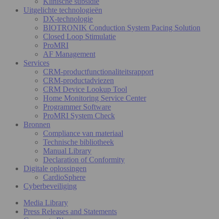
Klinische subsidie
Uitgelichte technologieën
DX-technologie
BIOTRONIK Conduction System Pacing Solution
Closed Loop Stimulatie
ProMRI
AF Management
Services
CRM-productfunctionaliteitsrapport
CRM-productadviezen
CRM Device Lookup Tool
Home Monitoring Service Center
Programmer Software
ProMRI System Check
Bronnen
Compliance van materiaal
Technische bibliotheek
Manual Library
Declaration of Conformity
Digitale oplossingen
CardioSphere
Cyberbeveiliging
Media Library
Press Releases and Statements