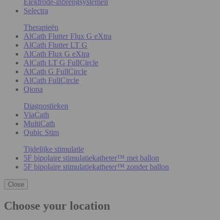
Elektrode-inbrengsystemen
Selectra
Therapieën
AlCath Flutter Flux G eXtra
AlCath Flutter LT G
AlCath Flux G eXtra
AlCath LT G FullCircle
AlCath G FullCircle
AlCath FullCircle
Qiona
Diagnostieken
ViaCath
MultiCath
Qubic Stim
Tijdelijke stimulatie
5F bipolaire stimulatiekatheter™ met ballon
5F bipolaire stimulatiekatheter™ zonder ballon
Close
Choose your location