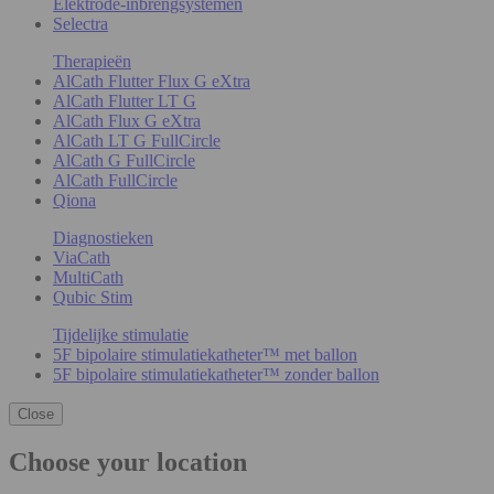
Elektrode-inbrengsystemen
Selectra
Therapieën
AlCath Flutter Flux G eXtra
AlCath Flutter LT G
AlCath Flux G eXtra
AlCath LT G FullCircle
AlCath G FullCircle
AlCath FullCircle
Qiona
Diagnostieken
ViaCath
MultiCath
Qubic Stim
Tijdelijke stimulatie
5F bipolaire stimulatiekatheter™ met ballon
5F bipolaire stimulatiekatheter™ zonder ballon
Close
Choose your location