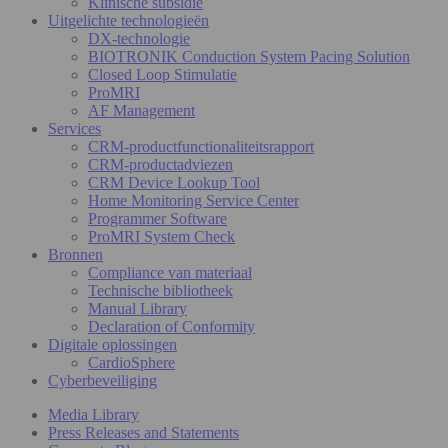
Klinische subsidie
Uitgelichte technologieën
DX-technologie
BIOTRONIK Conduction System Pacing Solution
Closed Loop Stimulatie
ProMRI
AF Management
Services
CRM-productfunctionaliteitsrapport
CRM-productadviezen
CRM Device Lookup Tool
Home Monitoring Service Center
Programmer Software
ProMRI System Check
Bronnen
Compliance van materiaal
Technische bibliotheek
Manual Library
Declaration of Conformity
Digitale oplossingen
CardioSphere
Cyberbeveiliging
Media Library
Press Releases and Statements