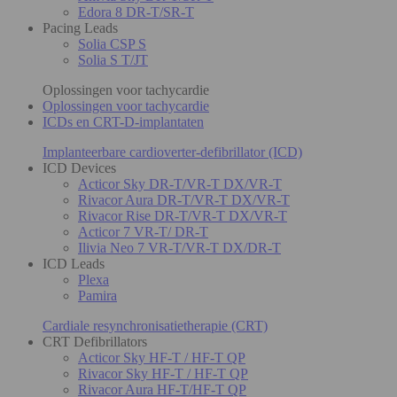
Edora 8 DR-T/SR-T
Pacing Leads
Solia CSP S
Solia S T/JT
Oplossingen voor tachycardie
Oplossingen voor tachycardie
ICDs en CRT-D-implantaten
Implanteerbare cardioverter-defibrillator (ICD)
ICD Devices
Acticor Sky DR-T/VR-T DX/VR-T
Rivacor Aura DR-T/VR-T DX/VR-T
Rivacor Rise DR-T/VR-T DX/VR-T
Acticor 7 VR-T/ DR-T
Ilivia Neo 7 VR-T/VR-T DX/DR-T
ICD Leads
Plexa
Pamira
Cardiale resynchronisatietherapie (CRT)
CRT Defibrillators
Acticor Sky HF-T / HF-T QP
Rivacor Sky HF-T / HF-T QP
Rivacor Aura HF-T/HF-T QP