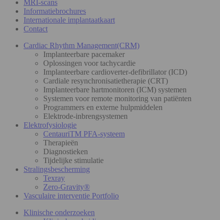
MRI-scans
Informatiebrochures
Internationale implantaatkaart
Contact
Cardiac Rhythm Management(CRM)
Implanteerbare pacemaker
Oplossingen voor tachycardie
Implanteerbare cardioverter-defibrillator (ICD)
Cardiale resynchronisatietherapie (CRT)
Implanteerbare hartmonitoren (ICM) systemen
Systemen voor remote monitoring van patiënten
Programmers en externe hulpmiddelen
Elektrode-inbrengsystemen
Elektrofysiologie
CentauriTM PFA-systeem
Therapieën
Diagnostieken
Tijdelijke stimulatie
Stralingsbescherming
Texray
Zero-Gravity®
Vasculaire interventie Portfolio
Klinische onderzoeken