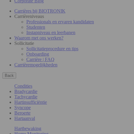
Corporate Blog
Carrières bij BIOTRONIK
Carrièreniveaus
Professionals en ervaren kandidaten
Studenten
Instapniveau en leerbanen
Waarom met ons werken?
Sollicitatie
Sollicitatieprocedure en tips
Onboarding
Carrière | FAQ
Carrièremogelijkheden
Back
Condities
Bradycardie
Tachycardie
Hartinsufficiëntie
Syncope
Beroerte
Hartaanval
Hartbewaking
Home Monitoring