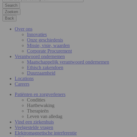
Zoeken
Back
Over ons
Innovaties
Onze geschiedenis
Missie, visie, waarden
Corporate Procurement
Verantwoord ondernemen
Maatschappelijk verantwoord ondernemen
Ethisch zakendoen
Duurzaamheid
Locations
Careers
Patiënten en zorgverleners
Condities
Hartbewaking
Therapieën
Leven van alledag
Vind een ziekenhuis
Veelgestelde vragen
Elektromagnetische interferentie