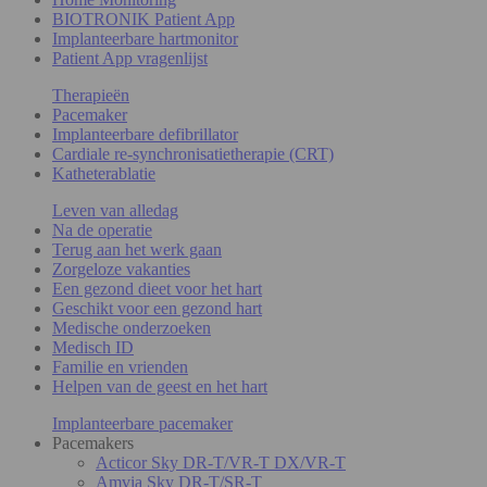
BIOTRONIK Patient App
Implanteerbare hartmonitor
Patient App vragenlijst
Therapieën
Pacemaker
Implanteerbare defibrillator
Cardiale re-synchronisatietherapie (CRT)
Katheterablatie
Leven van alledag
Na de operatie
Terug aan het werk gaan
Zorgeloze vakanties
Een gezond dieet voor het hart
Geschikt voor een gezond hart
Medische onderzoeken
Medisch ID
Familie en vrienden
Helpen van de geest en het hart
Implanteerbare pacemaker
Pacemakers
Acticor Sky DR-T/VR-T DX/VR-T
Amvia Sky DR-T/SR-T