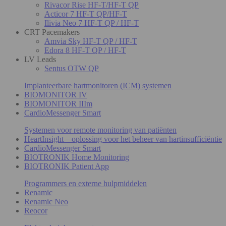
Rivacor Rise HF-T/HF-T QP
Acticor 7 HF-T QP/HF-T
Ilivia Neo 7 HF-T QP / HF-T
CRT Pacemakers
Amvia Sky HF-T QP / HF-T
Edora 8 HF-T QP / HF-T
LV Leads
Sentus OTW QP
Implanteerbare hartmonitoren (ICM) systemen
BIOMONITOR IV
BIOMONITOR IIIm
CardioMessenger Smart
Systemen voor remote monitoring van patiënten
HeartInsight – oplossing voor het beheer van hartinsufficiëntie
CardioMessenger Smart
BIOTRONIK Home Monitoring
BIOTRONIK Patient App
Programmers en externe hulpmiddelen
Renamic
Renamic Neo
Reocor