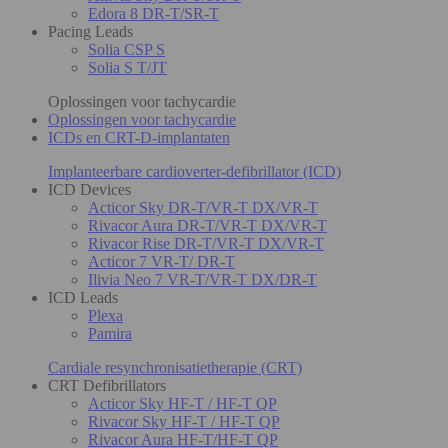
Edora 8 DR-T/SR-T
Pacing Leads
Solia CSP S
Solia S T/JT
Oplossingen voor tachycardie
Oplossingen voor tachycardie
ICDs en CRT-D-implantaten
Implanteerbare cardioverter-defibrillator (ICD)
ICD Devices
Acticor Sky DR-T/VR-T DX/VR-T
Rivacor Aura DR-T/VR-T DX/VR-T
Rivacor Rise DR-T/VR-T DX/VR-T
Acticor 7 VR-T/ DR-T
Ilivia Neo 7 VR-T/VR-T DX/DR-T
ICD Leads
Plexa
Pamira
Cardiale resynchronisatietherapie (CRT)
CRT Defibrillators
Acticor Sky HF-T / HF-T QP
Rivacor Sky HF-T / HF-T QP
Rivacor Aura HF-T/HF-T QP