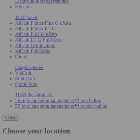
Elektrode-inbrengsystemen
Selectra
Therapieën
AlCath Flutter Flux G eXtra
AlCath Flutter LT G
AlCath Flux G eXtra
AlCath LT G FullCircle
AlCath G FullCircle
AlCath FullCircle
Qiona
Diagnostieken
ViaCath
MultiCath
Qubic Stim
Tijdelijke stimulatie
5F bipolaire stimulatiekatheter™ met ballon
5F bipolaire stimulatiekatheter™ zonder ballon
Close
Choose your location