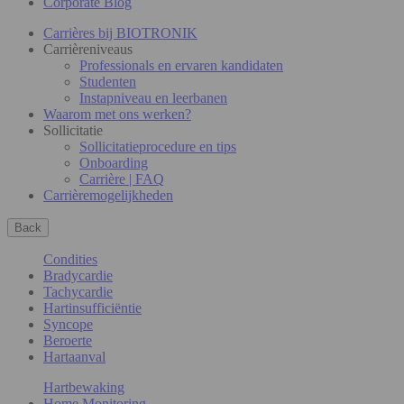
Corporate Blog
Carrières bij BIOTRONIK
Carrièreniveaus
Professionals en ervaren kandidaten
Studenten
Instapniveau en leerbanen
Waarom met ons werken?
Sollicitatie
Sollicitatieprocedure en tips
Onboarding
Carrière | FAQ
Carrièremogelijkheden
Back
Condities
Bradycardie
Tachycardie
Hartinsufficiëntie
Syncope
Beroerte
Hartaanval
Hartbewaking
Home Monitoring