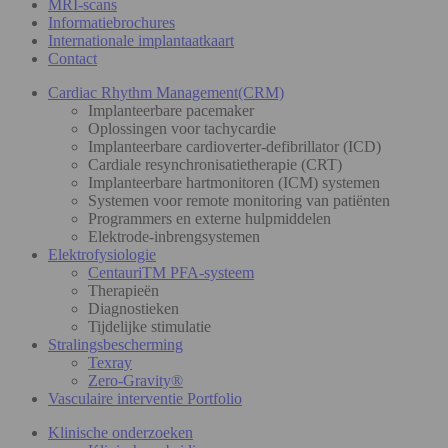
MRI-scans
Informatiebrochures
Internationale implantaatkaart
Contact
Cardiac Rhythm Management(CRM)
Implanteerbare pacemaker
Oplossingen voor tachycardie
Implanteerbare cardioverter-defibrillator (ICD)
Cardiale resynchronisatietherapie (CRT)
Implanteerbare hartmonitoren (ICM) systemen
Systemen voor remote monitoring van patiënten
Programmers en externe hulpmiddelen
Elektrode-inbrengsystemen
Elektrofysiologie
CentauriTM PFA-systeem
Therapieën
Diagnostieken
Tijdelijke stimulatie
Stralingsbescherming
Texray
Zero-Gravity®
Vasculaire interventie Portfolio
Klinische onderzoeken