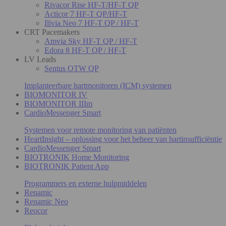
Rivacor Rise HF-T/HF-T QP
Acticor 7 HF-T QP/HF-T
Ilivia Neo 7 HF-T QP / HF-T
CRT Pacemakers
Amvia Sky HF-T QP / HF-T
Edora 8 HF-T QP / HF-T
LV Leads
Sentus OTW QP
Implanteerbare hartmonitoren (ICM) systemen
BIOMONITOR IV
BIOMONITOR IIIm
CardioMessenger Smart
Systemen voor remote monitoring van patiënten
HeartInsight – oplossing voor het beheer van hartinsufficiëntie
CardioMessenger Smart
BIOTRONIK Home Monitoring
BIOTRONIK Patient App
Programmers en externe hulpmiddelen
Renamic
Renamic Neo
Reocor