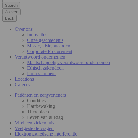
Zoeken
Back
Over ons
Innovaties
Onze geschiedenis
Missie, visie, waarden
Corporate Procurement
Verantwoord ondernemen
Maatschappelijk verantwoord ondernemen
Ethisch zakendoen
Duurzaamheid
Locations
Careers
Patiënten en zorgverleners
Condities
Hartbewaking
Therapieën
Leven van alledag
Vind een ziekenhuis
Veelgestelde vragen
Elektromagnetische interferentie