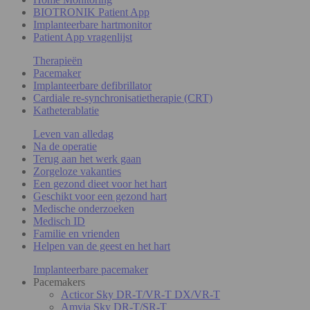
BIOTRONIK Patient App
Implanteerbare hartmonitor
Patient App vragenlijst
Therapieën
Pacemaker
Implanteerbare defibrillator
Cardiale re-synchronisatietherapie (CRT)
Katheterablatie
Leven van alledag
Na de operatie
Terug aan het werk gaan
Zorgeloze vakanties
Een gezond dieet voor het hart
Geschikt voor een gezond hart
Medische onderzoeken
Medisch ID
Familie en vrienden
Helpen van de geest en het hart
Implanteerbare pacemaker
Pacemakers
Acticor Sky DR-T/VR-T DX/VR-T
Amvia Sky DR-T/SR-T