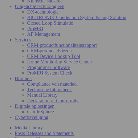
Klinische subsidie
Uitgelichte technologieën
DX-technologie
BIOTRONIK Conduction System Pacing Solution
Closed Loop Stimulatie
ProMRI
AF Management
Services
CRM-productfunctionaliteitsrapport
CRM-productadviezen
CRM Device Lookup Tool
Home Monitoring Service Center
Programmer Software
ProMRI System Check
Bronnen
Compliance van materiaal
Technische bibliotheek
Manual Library
Declaration of Conformity
Digitale oplossingen
CardioSphere
Cyberbeveiliging
Media Library
Press Releases and Statements