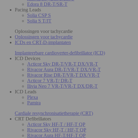
Edora 8 DR-T/SR-T
Pacing Leads
Solia CSP S
Solia S T/JT
Oplossingen voor tachycardie
Oplossingen voor tachycardie
ICDs en CRT-D-implantaten
Implanteerbare cardioverter-defibrillator (ICD)
ICD Devices
Acticor Sky DR-T/VR-T DX/VR-T
Rivacor Aura DR-T/VR-T DX/VR-T
Rivacor Rise DR-T/VR-T DX/VR-T
Acticor 7 VR-T/ DR-T
Ilivia Neo 7 VR-T/VR-T DX/DR-T
ICD Leads
Plexa
Pamira
Cardiale resynchronisatietherapie (CRT)
CRT Defibrillators
Acticor Sky HF-T / HF-T QP
Rivacor Sky HF-T / HF-T QP
Rivacor Aura HF-T/HF-T QP