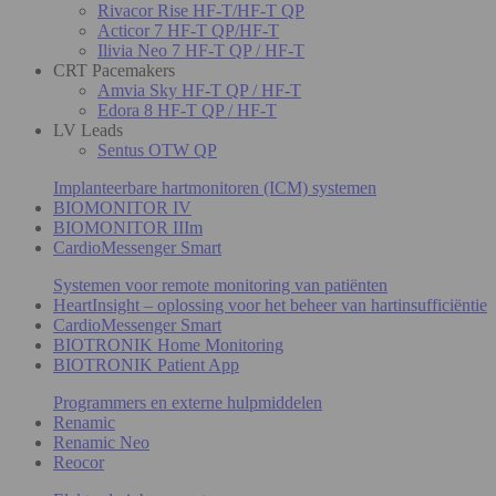
Rivacor Rise HF-T/HF-T QP
Acticor 7 HF-T QP/HF-T
Ilivia Neo 7 HF-T QP / HF-T
CRT Pacemakers
Amvia Sky HF-T QP / HF-T
Edora 8 HF-T QP / HF-T
LV Leads
Sentus OTW QP
Implanteerbare hartmonitoren (ICM) systemen
BIOMONITOR IV
BIOMONITOR IIIm
CardioMessenger Smart
Systemen voor remote monitoring van patiënten
HeartInsight – oplossing voor het beheer van hartinsufficiëntie
CardioMessenger Smart
BIOTRONIK Home Monitoring
BIOTRONIK Patient App
Programmers en externe hulpmiddelen
Renamic
Renamic Neo
Reocor