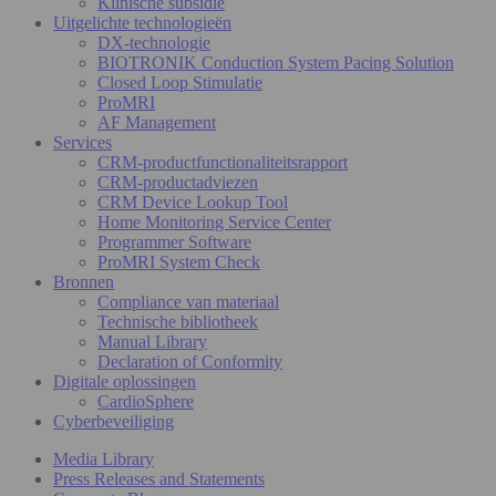
Klinische subsidie
Uitgelichte technologieën
DX-technologie
BIOTRONIK Conduction System Pacing Solution
Closed Loop Stimulatie
ProMRI
AF Management
Services
CRM-productfunctionaliteitsrapport
CRM-productadviezen
CRM Device Lookup Tool
Home Monitoring Service Center
Programmer Software
ProMRI System Check
Bronnen
Compliance van materiaal
Technische bibliotheek
Manual Library
Declaration of Conformity
Digitale oplossingen
CardioSphere
Cyberbeveiliging
Media Library
Press Releases and Statements