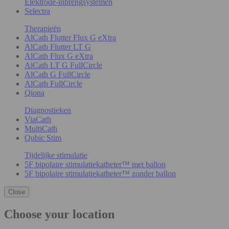
Elektrode-inbrengsystemen
Selectra
Therapieën
AlCath Flutter Flux G eXtra
AlCath Flutter LT G
AlCath Flux G eXtra
AlCath LT G FullCircle
AlCath G FullCircle
AlCath FullCircle
Qiona
Diagnostieken
ViaCath
MultiCath
Qubic Stim
Tijdelijke stimulatie
5F bipolaire stimulatiekatheter™ met ballon
5F bipolaire stimulatiekatheter™ zonder ballon
Close
Choose your location