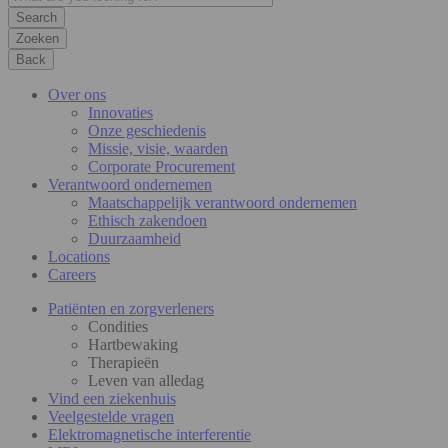
Zoeken
Back
Over ons
Innovaties
Onze geschiedenis
Missie, visie, waarden
Corporate Procurement
Verantwoord ondernemen
Maatschappelijk verantwoord ondernemen
Ethisch zakendoen
Duurzaamheid
Locations
Careers
Patiënten en zorgverleners
Condities
Hartbewaking
Therapieën
Leven van alledag
Vind een ziekenhuis
Veelgestelde vragen
Elektromagnetische interferentie