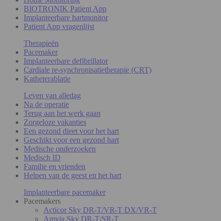
BIOTRONIK Patient App
Implanteerbare hartmonitor
Patient App vragenlijst
Therapieën
Pacemaker
Implanteerbare defibrillator
Cardiale re-synchronisatietherapie (CRT)
Katheterablatie
Leven van alledag
Na de operatie
Terug aan het werk gaan
Zorgeloze vakanties
Een gezond dieet voor het hart
Geschikt voor een gezond hart
Medische onderzoeken
Medisch ID
Familie en vrienden
Helpen van de geest en het hart
Implanteerbare pacemaker
Pacemakers
Acticor Sky DR-T/VR-T DX/VR-T
Amvia Sky DR-T/SR-T