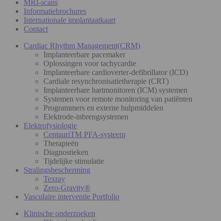
MRI-scans
Informatiebrochures
Internationale implantaatkaart
Contact
Cardiac Rhythm Management(CRM)
Implanteerbare pacemaker
Oplossingen voor tachycardie
Implanteerbare cardioverter-defibrillator (ICD)
Cardiale resynchronisatietherapie (CRT)
Implanteerbare hartmonitoren (ICM) systemen
Systemen voor remote monitoring van patiënten
Programmers en externe hulpmiddelen
Elektrode-inbrengsystemen
Elektrofysiologie
CentauriTM PFA-systeem
Therapieën
Diagnostieken
Tijdelijke stimulatie
Stralingsbescherming
Texray
Zero-Gravity®
Vasculaire interventie Portfolio
Klinische onderzoeken