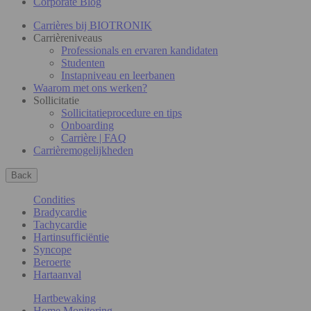
Corporate Blog
Carrières bij BIOTRONIK
Carrièreniveaus
Professionals en ervaren kandidaten
Studenten
Instapniveau en leerbanen
Waarom met ons werken?
Sollicitatie
Sollicitatieprocedure en tips
Onboarding
Carrière | FAQ
Carrièremogelijkheden
Back
Condities
Bradycardie
Tachycardie
Hartinsufficiëntie
Syncope
Beroerte
Hartaanval
Hartbewaking
Home Monitoring