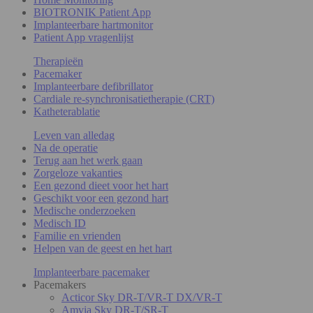
BIOTRONIK Patient App
Implanteerbare hartmonitor
Patient App vragenlijst
Therapieën
Pacemaker
Implanteerbare defibrillator
Cardiale re-synchronisatietherapie (CRT)
Katheterablatie
Leven van alledag
Na de operatie
Terug aan het werk gaan
Zorgeloze vakanties
Een gezond dieet voor het hart
Geschikt voor een gezond hart
Medische onderzoeken
Medisch ID
Familie en vrienden
Helpen van de geest en het hart
Implanteerbare pacemaker
Pacemakers
Acticor Sky DR-T/VR-T DX/VR-T
Amvia Sky DR-T/SR-T