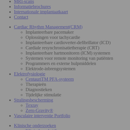
MRI-scans
Informatiebrochures
Internationale implantaatkaart
Contact
Cardiac Rhythm Management(CRM)
Implanteerbare pacemaker
Oplossingen voor tachycardie
Implanteerbare cardioverter-defibrillator (ICD)
Cardiale resynchronisatietherapie (CRT)
Implanteerbare hartmonitoren (ICM) systemen
Systemen voor remote monitoring van patiënten
Programmers en externe hulpmiddelen
Elektrode-inbrengsystemen
Elektrofysiologie
CentauriTM PFA-systeem
Therapieën
Diagnostieken
Tijdelijke stimulatie
Stralingsbescherming
Texray
Zero-Gravity®
Vasculaire interventie Portfolio
Klinische onderzoeken