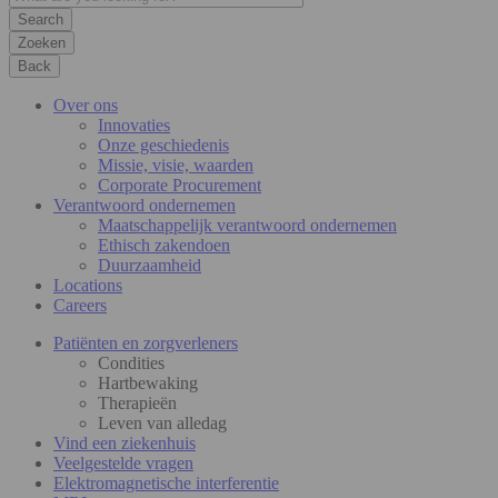
Zoeken
Back
Over ons
Innovaties
Onze geschiedenis
Missie, visie, waarden
Corporate Procurement
Verantwoord ondernemen
Maatschappelijk verantwoord ondernemen
Ethisch zakendoen
Duurzaamheid
Locations
Careers
Patiënten en zorgverleners
Condities
Hartbewaking
Therapieën
Leven van alledag
Vind een ziekenhuis
Veelgestelde vragen
Elektromagnetische interferentie