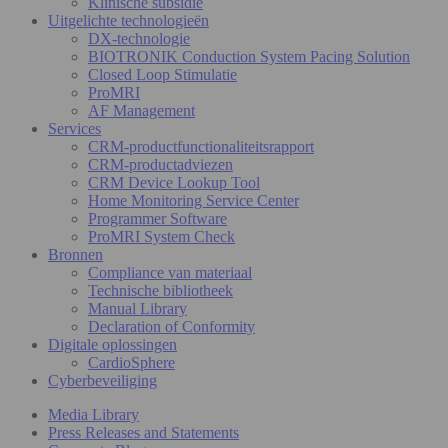
Klinische subsidie
Uitgelichte technologieën
DX-technologie
BIOTRONIK Conduction System Pacing Solution
Closed Loop Stimulatie
ProMRI
AF Management
Services
CRM-productfunctionaliteitsrapport
CRM-productadviezen
CRM Device Lookup Tool
Home Monitoring Service Center
Programmer Software
ProMRI System Check
Bronnen
Compliance van materiaal
Technische bibliotheek
Manual Library
Declaration of Conformity
Digitale oplossingen
CardioSphere
Cyberbeveiliging
Media Library
Press Releases and Statements