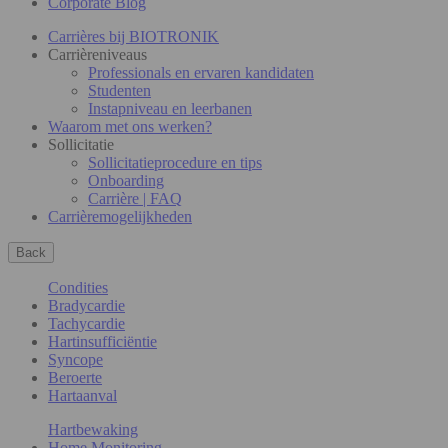
Corporate Blog
Carrières bij BIOTRONIK
Carrièreniveaus
Professionals en ervaren kandidaten
Studenten
Instapniveau en leerbanen
Waarom met ons werken?
Sollicitatie
Sollicitatieprocedure en tips
Onboarding
Carrière | FAQ
Carrièremogelijkheden
Back
Condities
Bradycardie
Tachycardie
Hartinsufficiëntie
Syncope
Beroerte
Hartaanval
Hartbewaking
Home Monitoring