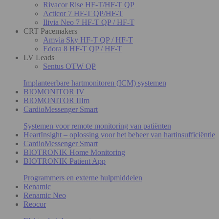
Rivacor Rise HF-T/HF-T QP
Acticor 7 HF-T QP/HF-T
Ilivia Neo 7 HF-T QP / HF-T
CRT Pacemakers
Amvia Sky HF-T QP / HF-T
Edora 8 HF-T QP / HF-T
LV Leads
Sentus OTW QP
Implanteerbare hartmonitoren (ICM) systemen
BIOMONITOR IV
BIOMONITOR IIIm
CardioMessenger Smart
Systemen voor remote monitoring van patiënten
HeartInsight – oplossing voor het beheer van hartinsufficiëntie
CardioMessenger Smart
BIOTRONIK Home Monitoring
BIOTRONIK Patient App
Programmers en externe hulpmiddelen
Renamic
Renamic Neo
Reocor