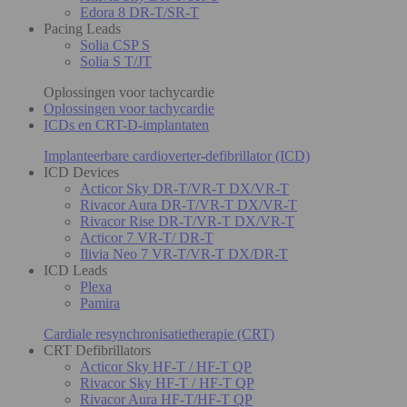
Edora 8 DR-T/SR-T
Pacing Leads
Solia CSP S
Solia S T/JT
Oplossingen voor tachycardie
Oplossingen voor tachycardie
ICDs en CRT-D-implantaten
Implanteerbare cardioverter-defibrillator (ICD)
ICD Devices
Acticor Sky DR-T/VR-T DX/VR-T
Rivacor Aura DR-T/VR-T DX/VR-T
Rivacor Rise DR-T/VR-T DX/VR-T
Acticor 7 VR-T/ DR-T
Ilivia Neo 7 VR-T/VR-T DX/DR-T
ICD Leads
Plexa
Pamira
Cardiale resynchronisatietherapie (CRT)
CRT Defibrillators
Acticor Sky HF-T / HF-T QP
Rivacor Sky HF-T / HF-T QP
Rivacor Aura HF-T/HF-T QP