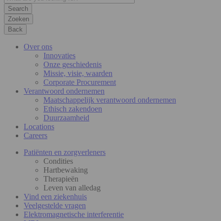
Zoeken
Back
Over ons
Innovaties
Onze geschiedenis
Missie, visie, waarden
Corporate Procurement
Verantwoord ondernemen
Maatschappelijk verantwoord ondernemen
Ethisch zakendoen
Duurzaamheid
Locations
Careers
Patiënten en zorgverleners
Condities
Hartbewaking
Therapieën
Leven van alledag
Vind een ziekenhuis
Veelgestelde vragen
Elektromagnetische interferentie