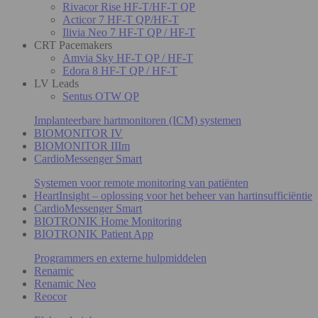
Rivacor Rise HF-T/HF-T QP
Acticor 7 HF-T QP/HF-T
Ilivia Neo 7 HF-T QP / HF-T
CRT Pacemakers
Amvia Sky HF-T QP / HF-T
Edora 8 HF-T QP / HF-T
LV Leads
Sentus OTW QP
Implanteerbare hartmonitoren (ICM) systemen
BIOMONITOR IV
BIOMONITOR IIIm
CardioMessenger Smart
Systemen voor remote monitoring van patiënten
HeartInsight – oplossing voor het beheer van hartinsufficiëntie
CardioMessenger Smart
BIOTRONIK Home Monitoring
BIOTRONIK Patient App
Programmers en externe hulpmiddelen
Renamic
Renamic Neo
Reocor