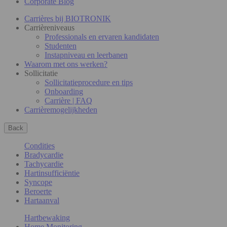
Corporate Blog
Carrières bij BIOTRONIK
Carrièreniveaus
Professionals en ervaren kandidaten
Studenten
Instapniveau en leerbanen
Waarom met ons werken?
Sollicitatie
Sollicitatieprocedure en tips
Onboarding
Carrière | FAQ
Carrièremogelijkheden
Back
Condities
Bradycardie
Tachycardie
Hartinsufficiëntie
Syncope
Beroerte
Hartaanval
Hartbewaking
Home Monitoring