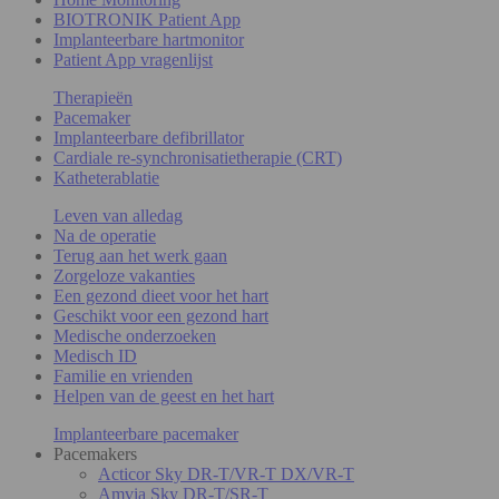
BIOTRONIK Patient App
Implanteerbare hartmonitor
Patient App vragenlijst
Therapieën
Pacemaker
Implanteerbare defibrillator
Cardiale re-synchronisatietherapie (CRT)
Katheterablatie
Leven van alledag
Na de operatie
Terug aan het werk gaan
Zorgeloze vakanties
Een gezond dieet voor het hart
Geschikt voor een gezond hart
Medische onderzoeken
Medisch ID
Familie en vrienden
Helpen van de geest en het hart
Implanteerbare pacemaker
Pacemakers
Acticor Sky DR-T/VR-T DX/VR-T
Amvia Sky DR-T/SR-T