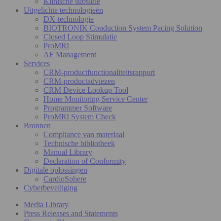
Klinische subsidie
Uitgelichte technologieën
DX-technologie
BIOTRONIK Conduction System Pacing Solution
Closed Loop Stimulatie
ProMRI
AF Management
Services
CRM-productfunctionaliteitsrapport
CRM-productadviezen
CRM Device Lookup Tool
Home Monitoring Service Center
Programmer Software
ProMRI System Check
Bronnen
Compliance van materiaal
Technische bibliotheek
Manual Library
Declaration of Conformity
Digitale oplossingen
CardioSphere
Cyberbeveiliging
Media Library
Press Releases and Statements