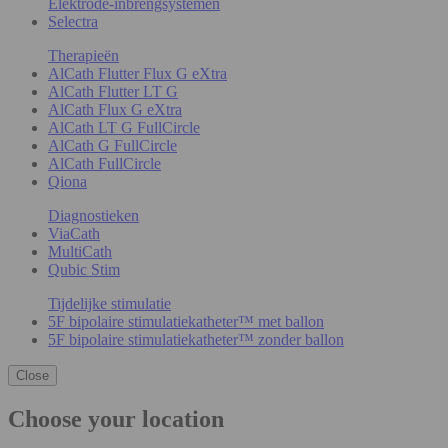
Elektrode-inbrengsystemen
Selectra
Therapieën
AlCath Flutter Flux G eXtra
AlCath Flutter LT G
AlCath Flux G eXtra
AlCath LT G FullCircle
AlCath G FullCircle
AlCath FullCircle
Qiona
Diagnostieken
ViaCath
MultiCath
Qubic Stim
Tijdelijke stimulatie
5F bipolaire stimulatiekatheter™ met ballon
5F bipolaire stimulatiekatheter™ zonder ballon
Close
Choose your location