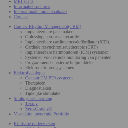
MRI-scans
Informatiebrochures
Internationale implantaatkaart
Contact
Cardiac Rhythm Management(CRM)
Implanteerbare pacemaker
Oplossingen voor tachycardie
Implanteerbare cardioverter-defibrillator (ICD)
Cardiale resynchronisatietherapie (CRT)
Implanteerbare hartmonitoren (ICM) systemen
Systemen voor remote monitoring van patiënten
Programmers en externe hulpmiddelen
Elektrode-inbrengsystemen
Elektrofysiologie
CentauriTM PFA-systeem
Therapieën
Diagnostieken
Tijdelijke stimulatie
Stralingsbescherming
Texray
Zero-Gravity®
Vasculaire interventie Portfolio
Klinische onderzoeken