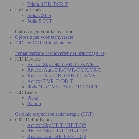
Edora 8 DR-T/SR-T
Pacing Leads
Solia CSP S
Solia S T/JT
Oplossingen voor tachycardie
Oplossingen voor tachycardie
ICDs en CRT-D-implantaten
Implanteerbare cardioverter-defibrillator (ICD)
ICD Devices
Acticor Sky DR-T/VR-T DX/VR-T
Rivacor Aura DR-T/VR-T DX/VR-T
Rivacor Rise DR-T/VR-T DX/VR-T
Acticor 7 VR-T/ DR-T
Ilivia Neo 7 VR-T/VR-T DX/DR-T
ICD Leads
Plexa
Pamira
Cardiale resynchronisatietherapie (CRT)
CRT Defibrillators
Acticor Sky HF-T / HF-T QP
Rivacor Sky HF-T / HF-T QP
Rivacor Aura HF-T/HF-T QP