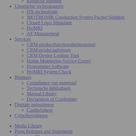
Klinische subsidie
Uitgelichte technologieën
DX-technologie
BIOTRONIK Conduction System Pacing Solution
Closed Loop Stimulatie
ProMRI
AF Management
Services
CRM-productfunctionaliteitsrapport
CRM-productadviezen
CRM Device Lookup Tool
Home Monitoring Service Center
Programmer Software
ProMRI System Check
Bronnen
Compliance van materiaal
Technische bibliotheek
Manual Library
Declaration of Conformity
Digitale oplossingen
CardioSphere
Cyberbeveiliging
Media Library
Press Releases and Statements