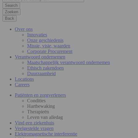
Zoeken
Back
Over ons
Innovaties
Onze geschiedenis
Missie, visie, waarden
Corporate Procurement
Verantwoord ondernemen
Maatschappelijk verantwoord ondernemen
Ethisch zakendoen
Duurzaamheid
Locations
Careers
Patiënten en zorgverleners
Condities
Hartbewaking
Therapieën
Leven van alledag
Vind een ziekenhuis
Veelgestelde vragen
Elektromagnetische interferentie