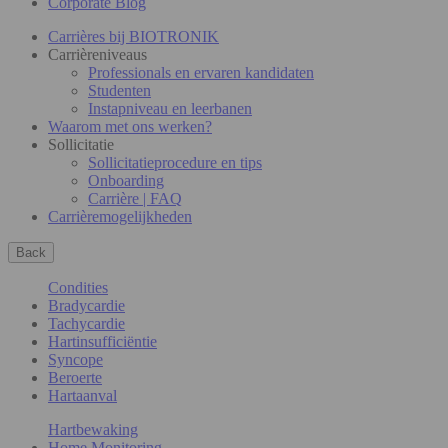
Corporate Blog
Carrières bij BIOTRONIK
Carrièreniveaus
Professionals en ervaren kandidaten
Studenten
Instapniveau en leerbanen
Waarom met ons werken?
Sollicitatie
Sollicitatieprocedure en tips
Onboarding
Carrière | FAQ
Carrièremogelijkheden
Back
Condities
Bradycardie
Tachycardie
Hartinsufficiëntie
Syncope
Beroerte
Hartaanval
Hartbewaking
Home Monitoring