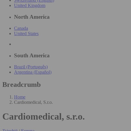
Switzerland (English)
United Kingdom
North America
Canada
United States
South America
Brazil (Português)
Argentina (Español)
Breadcrumb
Home
Cardiomedical, S.r.o.
Cardiomedical, s.r.o.
Tsjechië
/
Europa