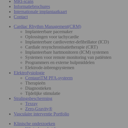
MRI-scans
Informatiebrochures
Internationale implantaatkaart
Contact
Cardiac Rhythm Management(CRM)
Implanteerbare pacemaker
Oplossingen voor tachycardie
Implanteerbare cardioverter-defibrillator (ICD)
Cardiale resynchronisatietherapie (CRT)
Implanteerbare hartmonitoren (ICM) systemen
Systemen voor remote monitoring van patiënten
Programmers en externe hulpmiddelen
Elektrode-inbrengsystemen
Elektrofysiologie
CentauriTM PFA-systeem
Therapieën
Diagnostieken
Tijdelijke stimulatie
Stralingsbescherming
Texray
Zero-Gravity®
Vasculaire interventie Portfolio
Klinische onderzoeken