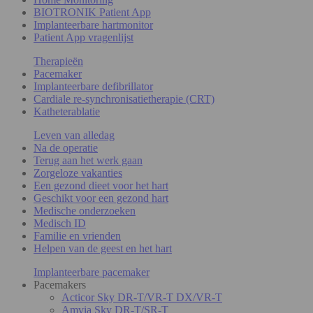
BIOTRONIK Patient App
Implanteerbare hartmonitor
Patient App vragenlijst
Therapieën
Pacemaker
Implanteerbare defibrillator
Cardiale re-synchronisatietherapie (CRT)
Katheterablatie
Leven van alledag
Na de operatie
Terug aan het werk gaan
Zorgeloze vakanties
Een gezond dieet voor het hart
Geschikt voor een gezond hart
Medische onderzoeken
Medisch ID
Familie en vrienden
Helpen van de geest en het hart
Implanteerbare pacemaker
Pacemakers
Acticor Sky DR-T/VR-T DX/VR-T
Amvia Sky DR-T/SR-T