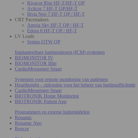
Rivacor Rise HF-T/HF-T QP
Acticor 7 HF-T QP/HF-T
Ilivia Neo 7 HF-T QP / HF-T
CRT Pacemakers
Amvia Sky HF-T QP / HF-T
Edora 8 HF-T QP / HF-T
LV Leads
Sentus OTW QP
Implanteerbare hartmonitoren (ICM) systemen
BIOMONITOR IV
BIOMONITOR IIIm
CardioMessenger Smart
Systemen voor remote monitoring van patiënten
HeartInsight – oplossing voor het beheer van hartinsufficiëntie
CardioMessenger Smart
BIOTRONIK Home Monitoring
BIOTRONIK Patient App
Programmers en externe hulpmiddelen
Renamic
Renamic Neo
Reocor