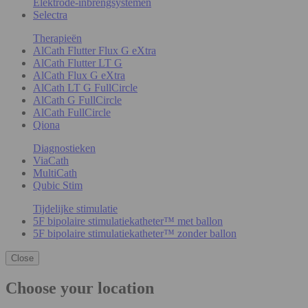
Elektrode-inbrengsystemen
Selectra
Therapieën
AlCath Flutter Flux G eXtra
AlCath Flutter LT G
AlCath Flux G eXtra
AlCath LT G FullCircle
AlCath G FullCircle
AlCath FullCircle
Qiona
Diagnostieken
ViaCath
MultiCath
Qubic Stim
Tijdelijke stimulatie
5F bipolaire stimulatiekatheter™ met ballon
5F bipolaire stimulatiekatheter™ zonder ballon
Close
Choose your location