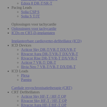
Edora 8 DR-T/SR-T
Pacing Leads
Solia CSP S
Solia S T/JT
Oplossingen voor tachycardie
Oplossingen voor tachycardie
ICDs en CRT-D-implantaten
Implanteerbare cardioverter-defibrillator (ICD)
ICD Devices
Acticor Sky DR-T/VR-T DX/VR-T
Rivacor Aura DR-T/VR-T DX/VR-T
Rivacor Rise DR-T/VR-T DX/VR-T
Acticor 7 VR-T/ DR-T
Ilivia Neo 7 VR-T/VR-T DX/DR-T
ICD Leads
Plexa
Pamira
Cardiale resynchronisatietherapie (CRT)
CRT Defibrillators
Acticor Sky HF-T / HF-T QP
Rivacor Sky HF-T / HF-T QP
Rivacor Aura HF-T/HF-T QP