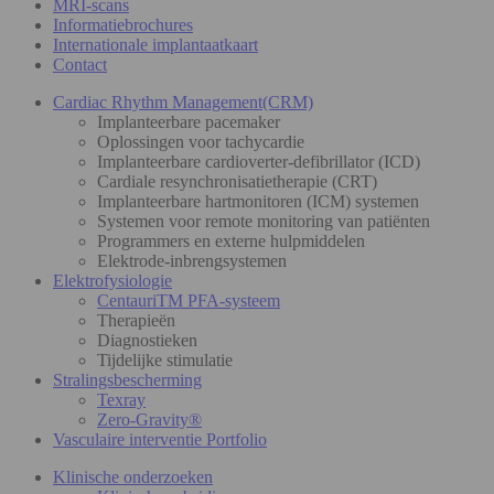
MRI-scans
Informatiebrochures
Internationale implantaatkaart
Contact
Cardiac Rhythm Management(CRM)
Implanteerbare pacemaker
Oplossingen voor tachycardie
Implanteerbare cardioverter-defibrillator (ICD)
Cardiale resynchronisatietherapie (CRT)
Implanteerbare hartmonitoren (ICM) systemen
Systemen voor remote monitoring van patiënten
Programmers en externe hulpmiddelen
Elektrode-inbrengsystemen
Elektrofysiologie
CentauriTM PFA-systeem
Therapieën
Diagnostieken
Tijdelijke stimulatie
Stralingsbescherming
Texray
Zero-Gravity®
Vasculaire interventie Portfolio
Klinische onderzoeken