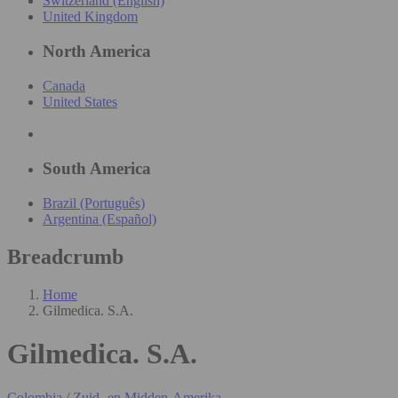
Switzerland (English)
United Kingdom
North America
Canada
United States
South America
Brazil (Português)
Argentina (Español)
Breadcrumb
Home
Gilmedica. S.A.
Gilmedica. S.A.
Colombia
/
Zuid- en Midden-Amerika