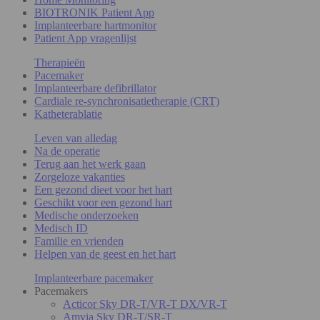
BIOTRONIK Patient App
Implanteerbare hartmonitor
Patient App vragenlijst
Therapieën
Pacemaker
Implanteerbare defibrillator
Cardiale re-synchronisatietherapie (CRT)
Katheterablatie
Leven van alledag
Na de operatie
Terug aan het werk gaan
Zorgeloze vakanties
Een gezond dieet voor het hart
Geschikt voor een gezond hart
Medische onderzoeken
Medisch ID
Familie en vrienden
Helpen van de geest en het hart
Implanteerbare pacemaker
Pacemakers
Acticor Sky DR-T/VR-T DX/VR-T
Amvia Sky DR-T/SR-T