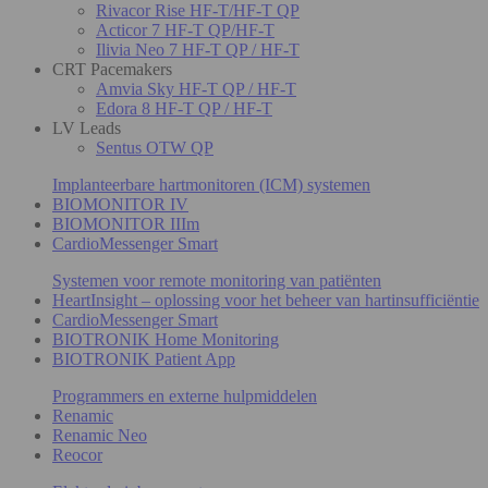
Rivacor Rise HF-T/HF-T QP
Acticor 7 HF-T QP/HF-T
Ilivia Neo 7 HF-T QP / HF-T
CRT Pacemakers
Amvia Sky HF-T QP / HF-T
Edora 8 HF-T QP / HF-T
LV Leads
Sentus OTW QP
Implanteerbare hartmonitoren (ICM) systemen
BIOMONITOR IV
BIOMONITOR IIIm
CardioMessenger Smart
Systemen voor remote monitoring van patiënten
HeartInsight – oplossing voor het beheer van hartinsufficiëntie
CardioMessenger Smart
BIOTRONIK Home Monitoring
BIOTRONIK Patient App
Programmers en externe hulpmiddelen
Renamic
Renamic Neo
Reocor