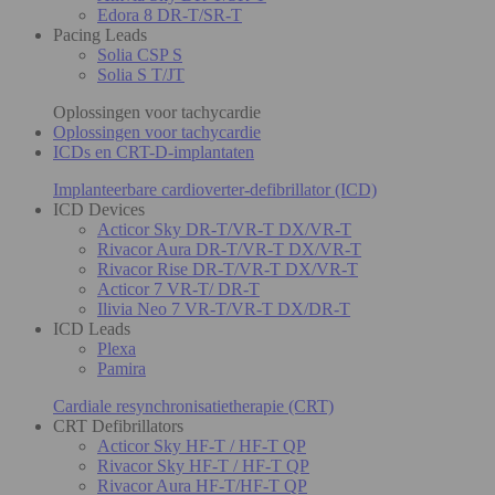
Edora 8 DR-T/SR-T
Pacing Leads
Solia CSP S
Solia S T/JT
Oplossingen voor tachycardie
Oplossingen voor tachycardie
ICDs en CRT-D-implantaten
Implanteerbare cardioverter-defibrillator (ICD)
ICD Devices
Acticor Sky DR-T/VR-T DX/VR-T
Rivacor Aura DR-T/VR-T DX/VR-T
Rivacor Rise DR-T/VR-T DX/VR-T
Acticor 7 VR-T/ DR-T
Ilivia Neo 7 VR-T/VR-T DX/DR-T
ICD Leads
Plexa
Pamira
Cardiale resynchronisatietherapie (CRT)
CRT Defibrillators
Acticor Sky HF-T / HF-T QP
Rivacor Sky HF-T / HF-T QP
Rivacor Aura HF-T/HF-T QP