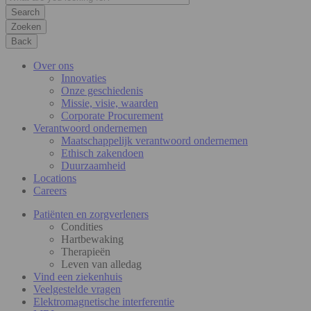
Zoeken
Back
Over ons
Innovaties
Onze geschiedenis
Missie, visie, waarden
Corporate Procurement
Verantwoord ondernemen
Maatschappelijk verantwoord ondernemen
Ethisch zakendoen
Duurzaamheid
Locations
Careers
Patiënten en zorgverleners
Condities
Hartbewaking
Therapieën
Leven van alledag
Vind een ziekenhuis
Veelgestelde vragen
Elektromagnetische interferentie