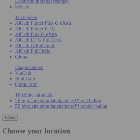
Elektrode-inbrengsystemen
Selectra
Therapieën
AlCath Flutter Flux G eXtra
AlCath Flutter LT G
AlCath Flux G eXtra
AlCath LT G FullCircle
AlCath G FullCircle
AlCath FullCircle
Qiona
Diagnostieken
ViaCath
MultiCath
Qubic Stim
Tijdelijke stimulatie
5F bipolaire stimulatiekatheter™ met ballon
5F bipolaire stimulatiekatheter™ zonder ballon
Close
Choose your location