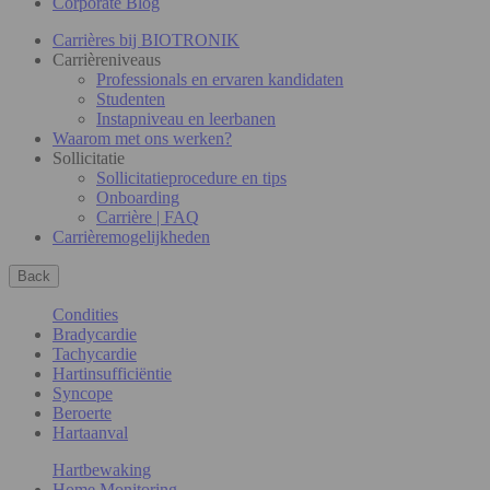
Corporate Blog
Carrières bij BIOTRONIK
Carrièreniveaus
Professionals en ervaren kandidaten
Studenten
Instapniveau en leerbanen
Waarom met ons werken?
Sollicitatie
Sollicitatieprocedure en tips
Onboarding
Carrière | FAQ
Carrièremogelijkheden
Back
Condities
Bradycardie
Tachycardie
Hartinsufficiëntie
Syncope
Beroerte
Hartaanval
Hartbewaking
Home Monitoring