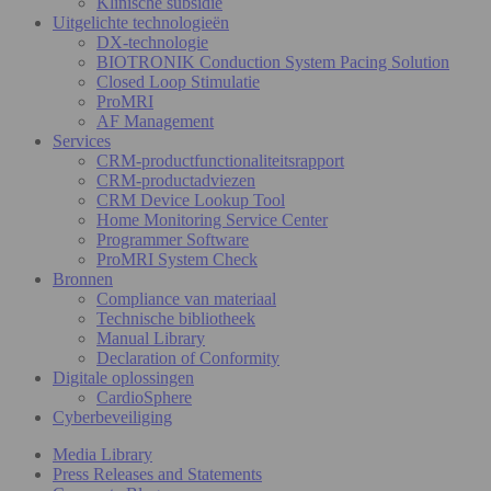
Klinische subsidie
Uitgelichte technologieën
DX-technologie
BIOTRONIK Conduction System Pacing Solution
Closed Loop Stimulatie
ProMRI
AF Management
Services
CRM-productfunctionaliteitsrapport
CRM-productadviezen
CRM Device Lookup Tool
Home Monitoring Service Center
Programmer Software
ProMRI System Check
Bronnen
Compliance van materiaal
Technische bibliotheek
Manual Library
Declaration of Conformity
Digitale oplossingen
CardioSphere
Cyberbeveiliging
Media Library
Press Releases and Statements