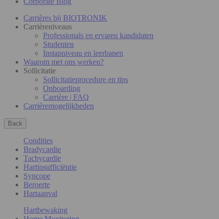
Corporate Blog
Carrières bij BIOTRONIK
Carrièreniveaus
Professionals en ervaren kandidaten
Studenten
Instapniveau en leerbanen
Waarom met ons werken?
Sollicitatie
Sollicitatieprocedure en tips
Onboarding
Carrière | FAQ
Carrièremogelijkheden
Back
Condities
Bradycardie
Tachycardie
Hartinsufficiëntie
Syncope
Beroerte
Hartaanval
Hartbewaking
Home Monitoring