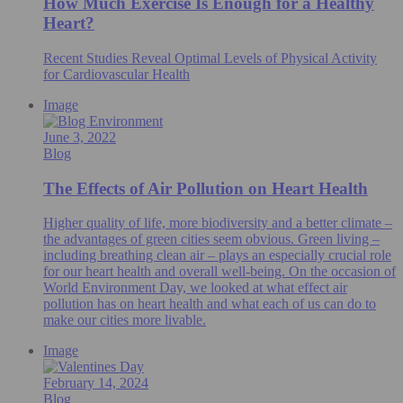
How Much Exercise Is Enough for a Healthy
Heart?
Recent Studies Reveal Optimal Levels of Physical Activity
for Cardiovascular Health
Image
June 3, 2022
Blog
The Effects of Air Pollution on Heart Health
Higher quality of life, more biodiversity and a better climate –
the advantages of green cities seem obvious. Green living –
including breathing clean air – plays an especially crucial role
for our heart health and overall well-being. On the occasion of
World Environment Day, we looked at what effect air
pollution has on heart health and what each of us can do to
make our cities more livable.
Image
February 14, 2024
Blog