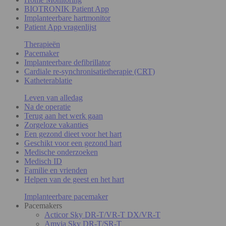
BIOTRONIK Patient App
Implanteerbare hartmonitor
Patient App vragenlijst
Therapieën
Pacemaker
Implanteerbare defibrillator
Cardiale re-synchronisatietherapie (CRT)
Katheterablatie
Leven van alledag
Na de operatie
Terug aan het werk gaan
Zorgeloze vakanties
Een gezond dieet voor het hart
Geschikt voor een gezond hart
Medische onderzoeken
Medisch ID
Familie en vrienden
Helpen van de geest en het hart
Implanteerbare pacemaker
Pacemakers
Acticor Sky DR-T/VR-T DX/VR-T
Amvia Sky DR-T/SR-T