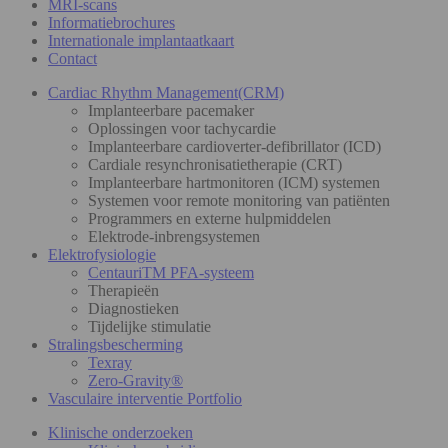
MRI-scans
Informatiebrochures
Internationale implantaatkaart
Contact
Cardiac Rhythm Management(CRM)
Implanteerbare pacemaker
Oplossingen voor tachycardie
Implanteerbare cardioverter-defibrillator (ICD)
Cardiale resynchronisatietherapie (CRT)
Implanteerbare hartmonitoren (ICM) systemen
Systemen voor remote monitoring van patiënten
Programmers en externe hulpmiddelen
Elektrode-inbrengsystemen
Elektrofysiologie
CentauriTM PFA-systeem
Therapieën
Diagnostieken
Tijdelijke stimulatie
Stralingsbescherming
Texray
Zero-Gravity®
Vasculaire interventie Portfolio
Klinische onderzoeken