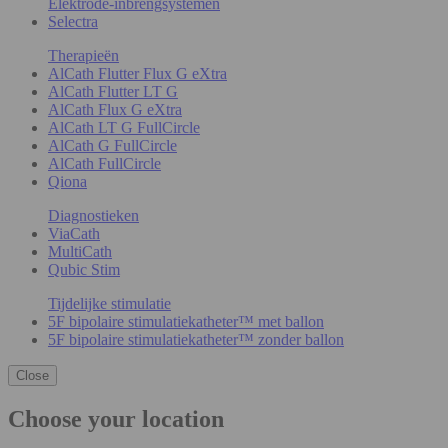
Elektrode-inbrengsystemen
Selectra
Therapieën
AlCath Flutter Flux G eXtra
AlCath Flutter LT G
AlCath Flux G eXtra
AlCath LT G FullCircle
AlCath G FullCircle
AlCath FullCircle
Qiona
Diagnostieken
ViaCath
MultiCath
Qubic Stim
Tijdelijke stimulatie
5F bipolaire stimulatiekatheter™ met ballon
5F bipolaire stimulatiekatheter™ zonder ballon
Close
Choose your location