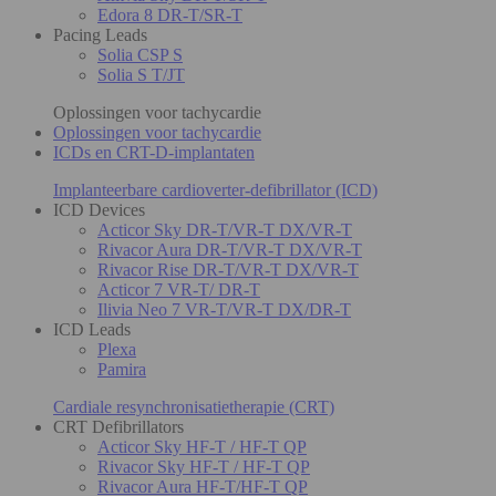
Edora 8 DR-T/SR-T
Pacing Leads
Solia CSP S
Solia S T/JT
Oplossingen voor tachycardie
Oplossingen voor tachycardie
ICDs en CRT-D-implantaten
Implanteerbare cardioverter-defibrillator (ICD)
ICD Devices
Acticor Sky DR-T/VR-T DX/VR-T
Rivacor Aura DR-T/VR-T DX/VR-T
Rivacor Rise DR-T/VR-T DX/VR-T
Acticor 7 VR-T/ DR-T
Ilivia Neo 7 VR-T/VR-T DX/DR-T
ICD Leads
Plexa
Pamira
Cardiale resynchronisatietherapie (CRT)
CRT Defibrillators
Acticor Sky HF-T / HF-T QP
Rivacor Sky HF-T / HF-T QP
Rivacor Aura HF-T/HF-T QP