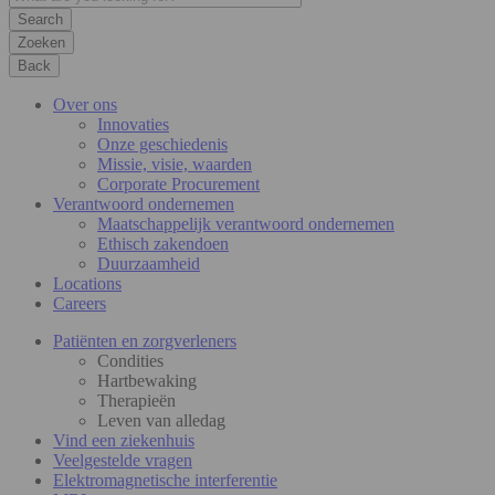
Zoeken
Back
Over ons
Innovaties
Onze geschiedenis
Missie, visie, waarden
Corporate Procurement
Verantwoord ondernemen
Maatschappelijk verantwoord ondernemen
Ethisch zakendoen
Duurzaamheid
Locations
Careers
Patiënten en zorgverleners
Condities
Hartbewaking
Therapieën
Leven van alledag
Vind een ziekenhuis
Veelgestelde vragen
Elektromagnetische interferentie