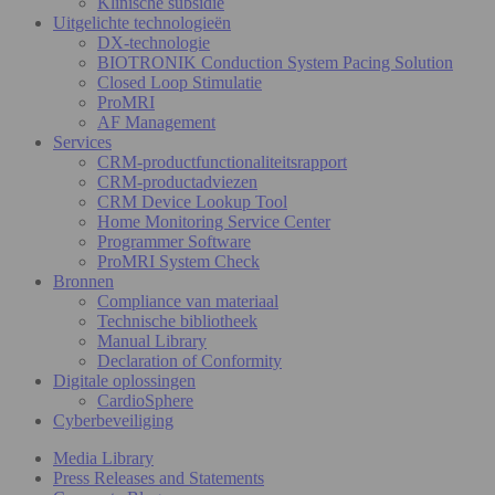
Klinische subsidie
Uitgelichte technologieën
DX-technologie
BIOTRONIK Conduction System Pacing Solution
Closed Loop Stimulatie
ProMRI
AF Management
Services
CRM-productfunctionaliteitsrapport
CRM-productadviezen
CRM Device Lookup Tool
Home Monitoring Service Center
Programmer Software
ProMRI System Check
Bronnen
Compliance van materiaal
Technische bibliotheek
Manual Library
Declaration of Conformity
Digitale oplossingen
CardioSphere
Cyberbeveiliging
Media Library
Press Releases and Statements