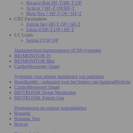
Rivacor Rise HF-T/HF-T QP
Acticor 7 HF-T QP/HF-T
Ilivia Neo 7 HF-T QP / HF-T
CRT Pacemakers
Amvia Sky HF-T QP / HF-T
Edora 8 HF-T QP / HF-T
LV Leads
Sentus OTW QP
Implanteerbare hartmonitoren (ICM) systemen
BIOMONITOR IV
BIOMONITOR IIIm
CardioMessenger Smart
Systemen voor remote monitoring van patiënten
HeartInsight – oplossing voor het beheer van hartinsufficiëntie
CardioMessenger Smart
BIOTRONIK Home Monitoring
BIOTRONIK Patient App
Programmers en externe hulpmiddelen
Renamic
Renamic Neo
Reocor