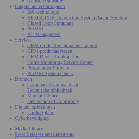
Klinische subsidie
Uitgelichte technologieën
DX-technologie
BIOTRONIK Conduction System Pacing Solution
Closed Loop Stimulatie
ProMRI
AF Management
Services
CRM-productfunctionaliteitsrapport
CRM-productadviezen
CRM Device Lookup Tool
Home Monitoring Service Center
Programmer Software
ProMRI System Check
Bronnen
Compliance van materiaal
Technische bibliotheek
Manual Library
Declaration of Conformity
Digitale oplossingen
CardioSphere
Cyberbeveiliging
Media Library
Press Releases and Statements