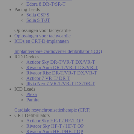
Edora 8 DR-T/SR-T
Pacing Leads
Solia CSP S
Solia S T/JT
Oplossingen voor tachycardie
Oplossingen voor tachycardie
ICDs en CRT-D-implantaten
Implanteerbare cardioverter-defibrillator (ICD)
ICD Devices
Acticor Sky DR-T/VR-T DX/VR-T
Rivacor Aura DR-T/VR-T DX/VR-T
Rivacor Rise DR-T/VR-T DX/VR-T
Acticor 7 VR-T/ DR-T
Ilivia Neo 7 VR-T/VR-T DX/DR-T
ICD Leads
Plexa
Pamira
Cardiale resynchronisatietherapie (CRT)
CRT Defibrillators
Acticor Sky HF-T / HF-T QP
Rivacor Sky HF-T / HF-T QP
Rivacor Aura HF-T/HF-T QP