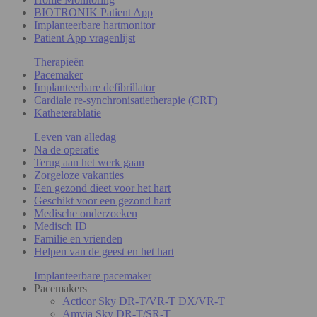
BIOTRONIK Patient App
Implanteerbare hartmonitor
Patient App vragenlijst
Therapieën
Pacemaker
Implanteerbare defibrillator
Cardiale re-synchronisatietherapie (CRT)
Katheterablatie
Leven van alledag
Na de operatie
Terug aan het werk gaan
Zorgeloze vakanties
Een gezond dieet voor het hart
Geschikt voor een gezond hart
Medische onderzoeken
Medisch ID
Familie en vrienden
Helpen van de geest en het hart
Implanteerbare pacemaker
Pacemakers
Acticor Sky DR-T/VR-T DX/VR-T
Amvia Sky DR-T/SR-T