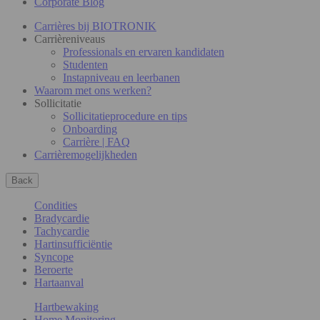
Corporate Blog
Carrières bij BIOTRONIK
Carrièreniveaus
Professionals en ervaren kandidaten
Studenten
Instapniveau en leerbanen
Waarom met ons werken?
Sollicitatie
Sollicitatieprocedure en tips
Onboarding
Carrière | FAQ
Carrièremogelijkheden
Back
Condities
Bradycardie
Tachycardie
Hartinsufficiëntie
Syncope
Beroerte
Hartaanval
Hartbewaking
Home Monitoring