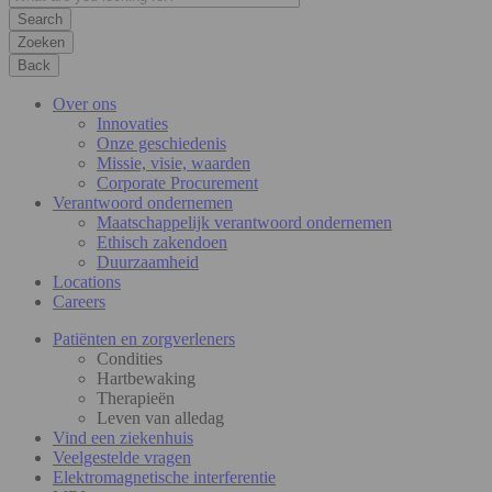
Zoeken
Back
Over ons
Innovaties
Onze geschiedenis
Missie, visie, waarden
Corporate Procurement
Verantwoord ondernemen
Maatschappelijk verantwoord ondernemen
Ethisch zakendoen
Duurzaamheid
Locations
Careers
Patiënten en zorgverleners
Condities
Hartbewaking
Therapieën
Leven van alledag
Vind een ziekenhuis
Veelgestelde vragen
Elektromagnetische interferentie