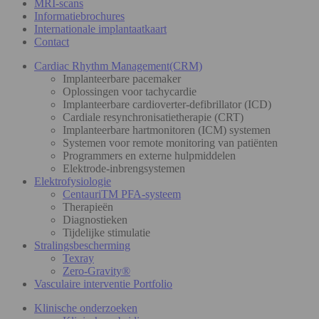
MRI-scans
Informatiebrochures
Internationale implantaatkaart
Contact
Cardiac Rhythm Management(CRM)
Implanteerbare pacemaker
Oplossingen voor tachycardie
Implanteerbare cardioverter-defibrillator (ICD)
Cardiale resynchronisatietherapie (CRT)
Implanteerbare hartmonitoren (ICM) systemen
Systemen voor remote monitoring van patiënten
Programmers en externe hulpmiddelen
Elektrode-inbrengsystemen
Elektrofysiologie
CentauriTM PFA-systeem
Therapieën
Diagnostieken
Tijdelijke stimulatie
Stralingsbescherming
Texray
Zero-Gravity®
Vasculaire interventie Portfolio
Klinische onderzoeken