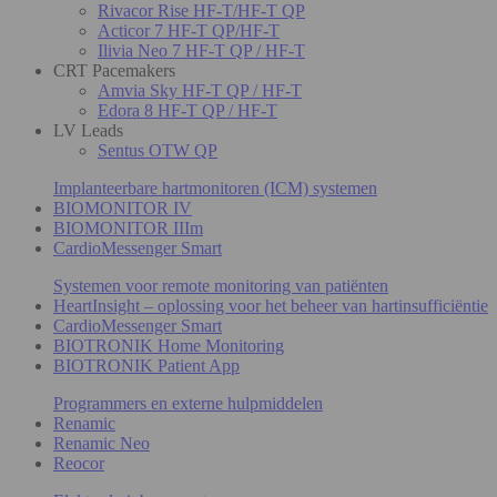
Rivacor Rise HF-T/HF-T QP
Acticor 7 HF-T QP/HF-T
Ilivia Neo 7 HF-T QP / HF-T
CRT Pacemakers
Amvia Sky HF-T QP / HF-T
Edora 8 HF-T QP / HF-T
LV Leads
Sentus OTW QP
Implanteerbare hartmonitoren (ICM) systemen
BIOMONITOR IV
BIOMONITOR IIIm
CardioMessenger Smart
Systemen voor remote monitoring van patiënten
HeartInsight – oplossing voor het beheer van hartinsufficiëntie
CardioMessenger Smart
BIOTRONIK Home Monitoring
BIOTRONIK Patient App
Programmers en externe hulpmiddelen
Renamic
Renamic Neo
Reocor