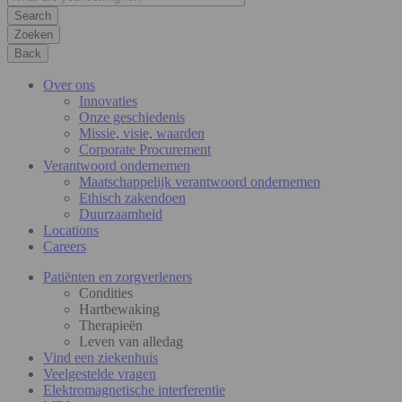
Zoeken
Back
Over ons
Innovaties
Onze geschiedenis
Missie, visie, waarden
Corporate Procurement
Verantwoord ondernemen
Maatschappelijk verantwoord ondernemen
Ethisch zakendoen
Duurzaamheid
Locations
Careers
Patiënten en zorgverleners
Condities
Hartbewaking
Therapieën
Leven van alledag
Vind een ziekenhuis
Veelgestelde vragen
Elektromagnetische interferentie