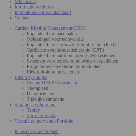
MRI-scans
Informatiebrochures
Internationale implantaatkaart
Contact
Cardiac Rhythm Management(CRM)
Implanteerbare pacemaker
Oplossingen voor tachycardie
Implanteerbare cardioverter-defibrillator (ICD)
Cardiale resynchronisatietherapie (CRT)
Implanteerbare hartmonitoren (ICM) systemen
Systemen voor remote monitoring van patiënten
Programmers en externe hulpmiddelen
Elektrode-inbrengsystemen
Elektrofysiologie
CentauriTM PFA-systeem
Therapieën
Diagnostieken
Tijdelijke stimulatie
Stralingsbescherming
Texray
Zero-Gravity®
Vasculaire interventie Portfolio
Klinische onderzoeken