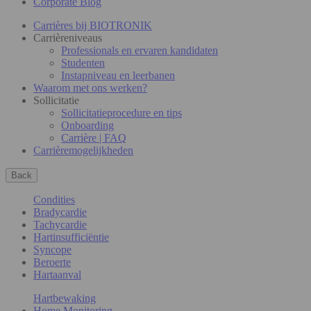
Corporate Blog
Carrières bij BIOTRONIK
Carrièreniveaus
Professionals en ervaren kandidaten
Studenten
Instapniveau en leerbanen
Waarom met ons werken?
Sollicitatie
Sollicitatieprocedure en tips
Onboarding
Carrière | FAQ
Carrièremogelijkheden
Back
Condities
Bradycardie
Tachycardie
Hartinsufficiëntie
Syncope
Beroerte
Hartaanval
Hartbewaking
Home Monitoring