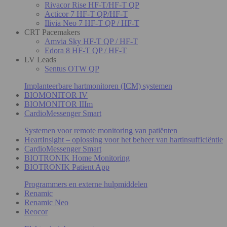
Rivacor Rise HF-T/HF-T QP
Acticor 7 HF-T QP/HF-T
Ilivia Neo 7 HF-T QP / HF-T
CRT Pacemakers
Amvia Sky HF-T QP / HF-T
Edora 8 HF-T QP / HF-T
LV Leads
Sentus OTW QP
Implanteerbare hartmonitoren (ICM) systemen
BIOMONITOR IV
BIOMONITOR IIIm
CardioMessenger Smart
Systemen voor remote monitoring van patiënten
HeartInsight – oplossing voor het beheer van hartinsufficiëntie
CardioMessenger Smart
BIOTRONIK Home Monitoring
BIOTRONIK Patient App
Programmers en externe hulpmiddelen
Renamic
Renamic Neo
Reocor