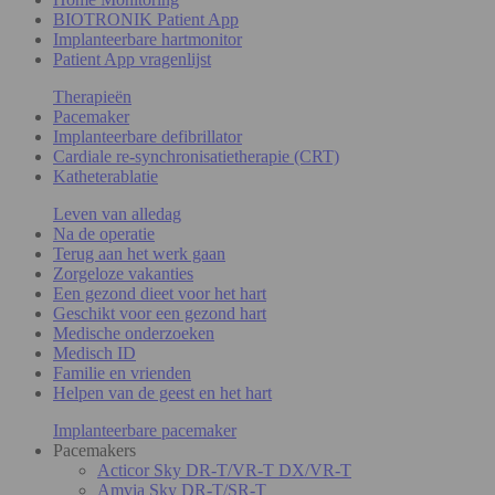
BIOTRONIK Patient App
Implanteerbare hartmonitor
Patient App vragenlijst
Therapieën
Pacemaker
Implanteerbare defibrillator
Cardiale re-synchronisatietherapie (CRT)
Katheterablatie
Leven van alledag
Na de operatie
Terug aan het werk gaan
Zorgeloze vakanties
Een gezond dieet voor het hart
Geschikt voor een gezond hart
Medische onderzoeken
Medisch ID
Familie en vrienden
Helpen van de geest en het hart
Implanteerbare pacemaker
Pacemakers
Acticor Sky DR-T/VR-T DX/VR-T
Amvia Sky DR-T/SR-T