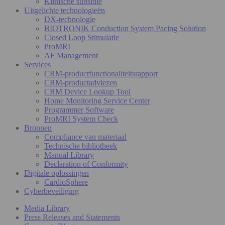
Klinische subsidie
Uitgelichte technologieën
DX-technologie
BIOTRONIK Conduction System Pacing Solution
Closed Loop Stimulatie
ProMRI
AF Management
Services
CRM-productfunctionaliteitsrapport
CRM-productadviezen
CRM Device Lookup Tool
Home Monitoring Service Center
Programmer Software
ProMRI System Check
Bronnen
Compliance van materiaal
Technische bibliotheek
Manual Library
Declaration of Conformity
Digitale oplossingen
CardioSphere
Cyberbeveiliging
Media Library
Press Releases and Statements