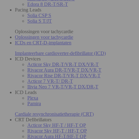
Edora 8 DR-T/SR-T
Pacing Leads
Solia CSP S
Solia S T/JT
Oplossingen voor tachycardie
Oplossingen voor tachycardie
ICDs en CRT-D-implantaten
Implanteerbare cardioverter-defibrillator (ICD)
ICD Devices
Acticor Sky DR-T/VR-T DX/VR-T
Rivacor Aura DR-T/VR-T DX/VR-T
Rivacor Rise DR-T/VR-T DX/VR-T
Acticor 7 VR-T/ DR-T
Ilivia Neo 7 VR-T/VR-T DX/DR-T
ICD Leads
Plexa
Pamira
Cardiale resynchronisatietherapie (CRT)
CRT Defibrillators
Acticor Sky HF-T / HF-T QP
Rivacor Sky HF-T / HF-T QP
Rivacor Aura HF-T/HF-T QP