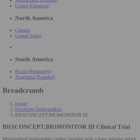
Switzerland (English)
United Kingdom
North America
Canada
United States
South America
Brazil (Português)
Argentina (Español)
Breadcrumb
Home
Klinische Onderzoeken
BIO|CONCEPT.BIOMONITOR III
BIO|CONCEPT.BIOMONITOR III
Clinical Trial
Miniaturized implantable cardiac monitor with a long sensing vector