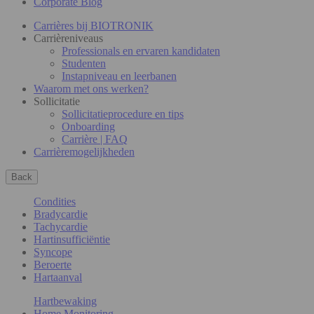
Corporate Blog
Carrières bij BIOTRONIK
Carrièreniveaus
Professionals en ervaren kandidaten
Studenten
Instapniveau en leerbanen
Waarom met ons werken?
Sollicitatie
Sollicitatieprocedure en tips
Onboarding
Carrière | FAQ
Carrièremogelijkheden
Back
Condities
Bradycardie
Tachycardie
Hartinsufficiëntie
Syncope
Beroerte
Hartaanval
Hartbewaking
Home Monitoring