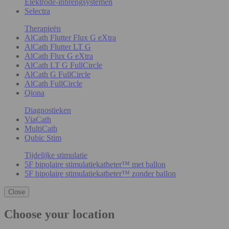
Elektrode-inbrengsystemen
Selectra
Therapieën
AlCath Flutter Flux G eXtra
AlCath Flutter LT G
AlCath Flux G eXtra
AlCath LT G FullCircle
AlCath G FullCircle
AlCath FullCircle
Qiona
Diagnostieken
ViaCath
MultiCath
Qubic Stim
Tijdelijke stimulatie
5F bipolaire stimulatiekatheter™ met ballon
5F bipolaire stimulatiekatheter™ zonder ballon
Close
Choose your location