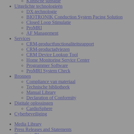
Klinische subsidie
Uitgelichte technologieën
DX-technologie
BIOTRONIK Conduction System Pacing Solution
Closed Loop Stimulatie
ProMRI
AF Management
Services
CRM-productfunctionaliteitsrapport
CRM-productadviezen
CRM Device Lookup Tool
Home Monitoring Service Center
Programmer Software
ProMRI System Check
Bronnen
Compliance van materiaal
Technische bibliotheek
Manual Library
Declaration of Conformity
Digitale oplossingen
CardioSphere
Cyberbeveiliging
Media Library
Press Releases and Statements