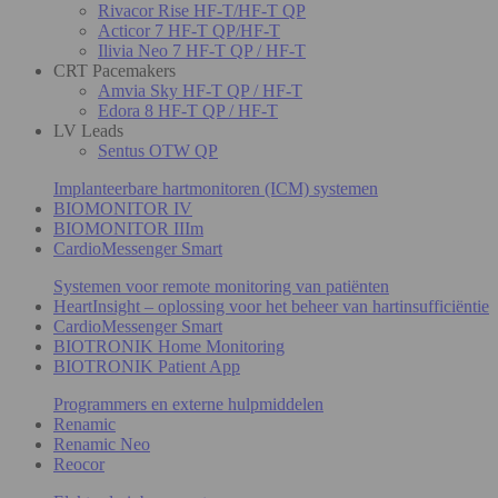
Rivacor Rise HF-T/HF-T QP
Acticor 7 HF-T QP/HF-T
Ilivia Neo 7 HF-T QP / HF-T
CRT Pacemakers
Amvia Sky HF-T QP / HF-T
Edora 8 HF-T QP / HF-T
LV Leads
Sentus OTW QP
Implanteerbare hartmonitoren (ICM) systemen
BIOMONITOR IV
BIOMONITOR IIIm
CardioMessenger Smart
Systemen voor remote monitoring van patiënten
HeartInsight – oplossing voor het beheer van hartinsufficiëntie
CardioMessenger Smart
BIOTRONIK Home Monitoring
BIOTRONIK Patient App
Programmers en externe hulpmiddelen
Renamic
Renamic Neo
Reocor