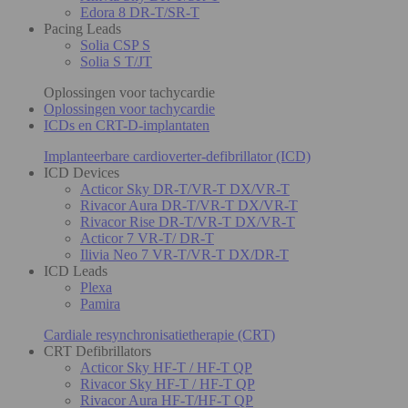
Edora 8 DR-T/SR-T
Pacing Leads
Solia CSP S
Solia S T/JT
Oplossingen voor tachycardie
Oplossingen voor tachycardie
ICDs en CRT-D-implantaten
Implanteerbare cardioverter-defibrillator (ICD)
ICD Devices
Acticor Sky DR-T/VR-T DX/VR-T
Rivacor Aura DR-T/VR-T DX/VR-T
Rivacor Rise DR-T/VR-T DX/VR-T
Acticor 7 VR-T/ DR-T
Ilivia Neo 7 VR-T/VR-T DX/DR-T
ICD Leads
Plexa
Pamira
Cardiale resynchronisatietherapie (CRT)
CRT Defibrillators
Acticor Sky HF-T / HF-T QP
Rivacor Sky HF-T / HF-T QP
Rivacor Aura HF-T/HF-T QP