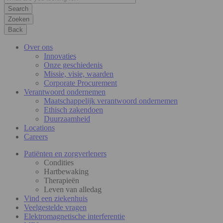
Zoeken
Back
Over ons
Innovaties
Onze geschiedenis
Missie, visie, waarden
Corporate Procurement
Verantwoord ondernemen
Maatschappelijk verantwoord ondernemen
Ethisch zakendoen
Duurzaamheid
Locations
Careers
Patiënten en zorgverleners
Condities
Hartbewaking
Therapieën
Leven van alledag
Vind een ziekenhuis
Veelgestelde vragen
Elektromagnetische interferentie