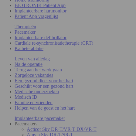
BIOTRONIK Patient App
Implanteerbare hartmonitor
Patient App vragenlijst
Therapieën
Pacemaker
Implanteerbare defibrillator
Cardiale re-synchronisatietherapie (CRT)
Katheterablatie
Leven van alledag
Na de operatie
Terug aan het werk gaan
Zorgeloze vakanties
Een gezond dieet voor het hart
Geschikt voor een gezond hart
Medische onderzoeken
Medisch ID
Familie en vrienden
Helpen van de geest en het hart
Implanteerbare pacemaker
Pacemakers
Acticor Sky DR-T/VR-T DX/VR-T
Amvia Sky DR-T/SR-T