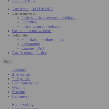
Corporate Blog
Carrières bij BIOTRONIK
Carrièreniveaus
Professionals en ervaren kandidaten
Studenten
Instapniveau en leerbanen
Waarom met ons werken?
Sollicitatie
Sollicitatieprocedure en tips
Onboarding
Carrière | FAQ
Carrièremogelijkheden
Back
Condities
Bradycardie
Tachycardie
Hartinsufficiëntie
Syncope
Beroerte
Hartaanval
Hartbewaking
Home Monitoring