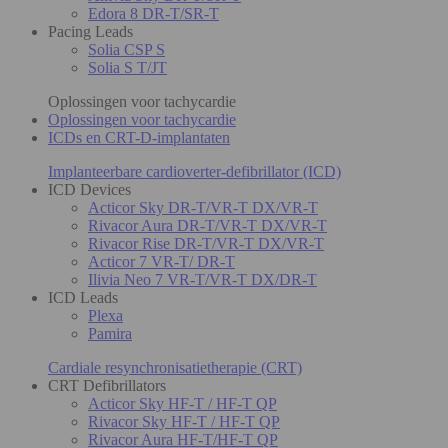
Edora 8 DR-T/SR-T
Pacing Leads
Solia CSP S
Solia S T/JT
Oplossingen voor tachycardie
Oplossingen voor tachycardie
ICDs en CRT-D-implantaten
Implanteerbare cardioverter-defibrillator (ICD)
ICD Devices
Acticor Sky DR-T/VR-T DX/VR-T
Rivacor Aura DR-T/VR-T DX/VR-T
Rivacor Rise DR-T/VR-T DX/VR-T
Acticor 7 VR-T/ DR-T
Ilivia Neo 7 VR-T/VR-T DX/DR-T
ICD Leads
Plexa
Pamira
Cardiale resynchronisatietherapie (CRT)
CRT Defibrillators
Acticor Sky HF-T / HF-T QP
Rivacor Sky HF-T / HF-T QP
Rivacor Aura HF-T/HF-T QP