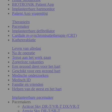
BIOTRONIK Patient App
Implanteerbare hartmonitor
Patient App vragenlijst
Therapieën
Pacemaker
Implanteerbare defibrillator
Cardiale re-synchronisatietherapie (CRT)
Katheterablatie
Leven van alledag
Na de operatie
Terug aan het werk gaan
Zorgeloze vakanties
Een gezond dieet voor het hart
Geschikt voor een gezond hart
Medische onderzoeken
Medisch ID
Familie en vrienden
Helpen van de geest en het hart
Implanteerbare pacemaker
Pacemakers
Acticor Sky DR-T/VR-T DX/VR-T
Amvia Sky DR-T/SR-T