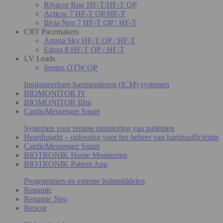
Rivacor Rise HF-T/HF-T QP
Acticor 7 HF-T QP/HF-T
Ilivia Neo 7 HF-T QP / HF-T
CRT Pacemakers
Amvia Sky HF-T QP / HF-T
Edora 8 HF-T QP / HF-T
LV Leads
Sentus OTW QP
Implanteerbare hartmonitoren (ICM) systemen
BIOMONITOR IV
BIOMONITOR IIIm
CardioMessenger Smart
Systemen voor remote monitoring van patiënten
HeartInsight – oplossing voor het beheer van hartinsufficiëntie
CardioMessenger Smart
BIOTRONIK Home Monitoring
BIOTRONIK Patient App
Programmers en externe hulpmiddelen
Renamic
Renamic Neo
Reocor