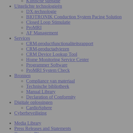
Klinische subsidie
Uitgelichte technologieën
DX-technologie
BIOTRONIK Conduction System Pacing Solution
Closed Loop Stimulatie
ProMRI
AF Management
Services
CRM-productfunctionaliteitsrapport
CRM-productadviezen
CRM Device Lookup Tool
Home Monitoring Service Center
Programmer Software
ProMRI System Check
Bronnen
Compliance van materiaal
Technische bibliotheek
Manual Library
Declaration of Conformity
Digitale oplossingen
CardioSphere
Cyberbeveiliging
Media Library
Press Releases and Statements