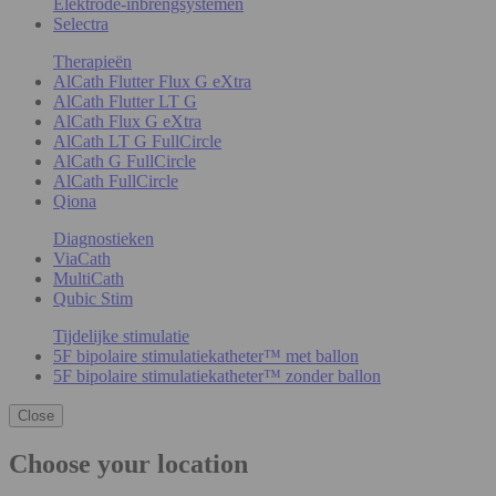
Elektrode-inbrengsystemen
Selectra
Therapieën
AlCath Flutter Flux G eXtra
AlCath Flutter LT G
AlCath Flux G eXtra
AlCath LT G FullCircle
AlCath G FullCircle
AlCath FullCircle
Qiona
Diagnostieken
ViaCath
MultiCath
Qubic Stim
Tijdelijke stimulatie
5F bipolaire stimulatiekatheter™ met ballon
5F bipolaire stimulatiekatheter™ zonder ballon
Close
Choose your location