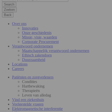
Zoeken
Back
Over ons
Innovaties
Onze geschiedenis
Missie, visie, waarden
Corporate Procurement
Verantwoord ondernemen
Maatschappelijk verantwoord ondernemen
Ethisch zakendoen
Duurzaamheid
Locations
Careers
Patiënten en zorgverleners
Condities
Hartbewaking
Therapieën
Leven van alledag
Vind een ziekenhuis
Veelgestelde vragen
Elektromagnetische interferentie