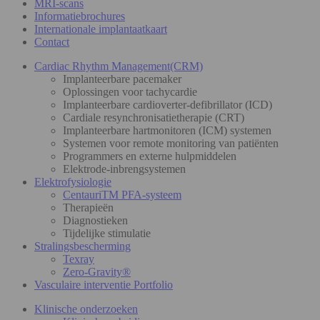
MRI-scans
Informatiebrochures
Internationale implantaatkaart
Contact
Cardiac Rhythm Management(CRM)
Implanteerbare pacemaker
Oplossingen voor tachycardie
Implanteerbare cardioverter-defibrillator (ICD)
Cardiale resynchronisatietherapie (CRT)
Implanteerbare hartmonitoren (ICM) systemen
Systemen voor remote monitoring van patiënten
Programmers en externe hulpmiddelen
Elektrode-inbrengsystemen
Elektrofysiologie
CentauriTM PFA-systeem
Therapieën
Diagnostieken
Tijdelijke stimulatie
Stralingsbescherming
Texray
Zero-Gravity®
Vasculaire interventie Portfolio
Klinische onderzoeken