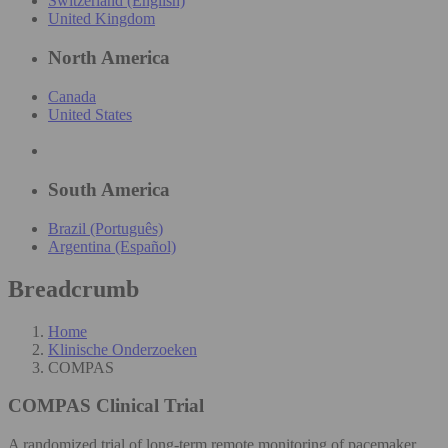
Switzerland (English)
United Kingdom
North America
Canada
United States
South America
Brazil (Português)
Argentina (Español)
Breadcrumb
Home
Klinische Onderzoeken
COMPAS
COMPAS
Clinical Trial
A randomized trial of long-term remote monitoring of pacemaker