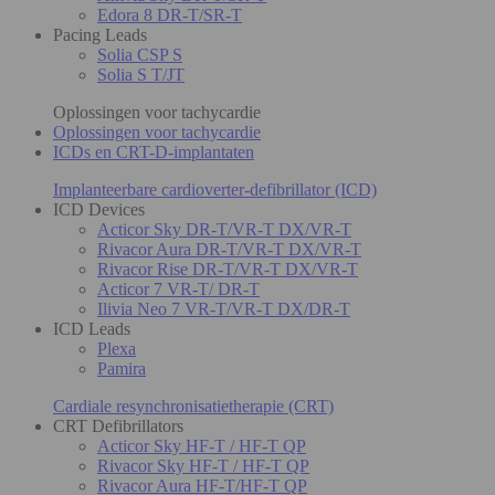
Edora 8 DR-T/SR-T
Pacing Leads
Solia CSP S
Solia S T/JT
Oplossingen voor tachycardie
Oplossingen voor tachycardie
ICDs en CRT-D-implantaten
Implanteerbare cardioverter-defibrillator (ICD)
ICD Devices
Acticor Sky DR-T/VR-T DX/VR-T
Rivacor Aura DR-T/VR-T DX/VR-T
Rivacor Rise DR-T/VR-T DX/VR-T
Acticor 7 VR-T/ DR-T
Ilivia Neo 7 VR-T/VR-T DX/DR-T
ICD Leads
Plexa
Pamira
Cardiale resynchronisatietherapie (CRT)
CRT Defibrillators
Acticor Sky HF-T / HF-T QP
Rivacor Sky HF-T / HF-T QP
Rivacor Aura HF-T/HF-T QP