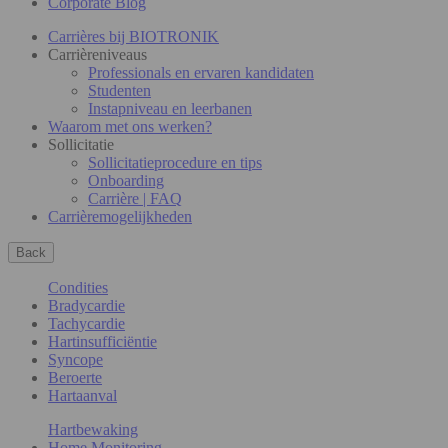
Corporate Blog
Carrières bij BIOTRONIK
Carrièreniveaus
Professionals en ervaren kandidaten
Studenten
Instapniveau en leerbanen
Waarom met ons werken?
Sollicitatie
Sollicitatieprocedure en tips
Onboarding
Carrière | FAQ
Carrièremogelijkheden
Back
Condities
Bradycardie
Tachycardie
Hartinsufficiëntie
Syncope
Beroerte
Hartaanval
Hartbewaking
Home Monitoring