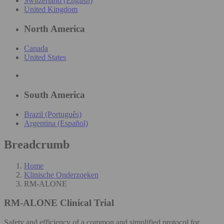
Switzerland (English)
United Kingdom
North America
Canada
United States
South America
Brazil (Português)
Argentina (Español)
Breadcrumb
Home
Klinische Onderzoeken
RM-ALONE
RM-ALONE
Clinical Trial
Safety and efficiency of a common and simplified protocol for