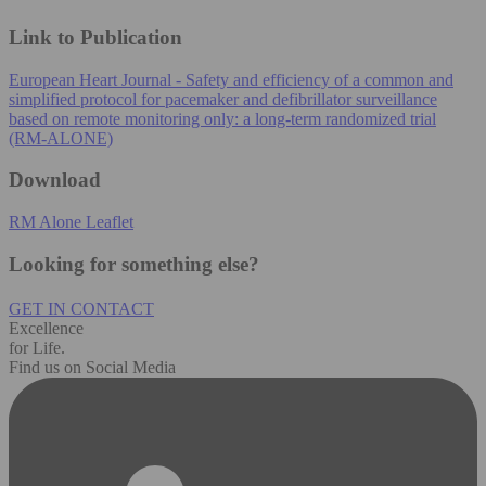
Link to Publication
European Heart Journal - Safety and efficiency of a common and
simplified protocol for pacemaker and defibrillator surveillance
based on remote monitoring only: a long-term randomized trial
(RM-ALONE)
Download
RM Alone Leaflet
Looking for something else?
GET IN CONTACT
Excellence
for Life.
Find us on Social Media