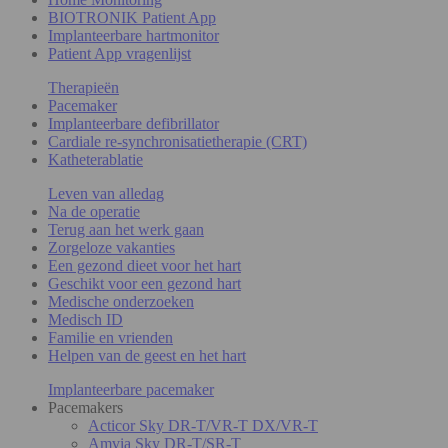
BIOTRONIK Patient App
Implanteerbare hartmonitor
Patient App vragenlijst
Therapieën
Pacemaker
Implanteerbare defibrillator
Cardiale re-synchronisatietherapie (CRT)
Katheterablatie
Leven van alledag
Na de operatie
Terug aan het werk gaan
Zorgeloze vakanties
Een gezond dieet voor het hart
Geschikt voor een gezond hart
Medische onderzoeken
Medisch ID
Familie en vrienden
Helpen van de geest en het hart
Implanteerbare pacemaker
Pacemakers
Acticor Sky DR-T/VR-T DX/VR-T
Amvia Sky DR-T/SR-T