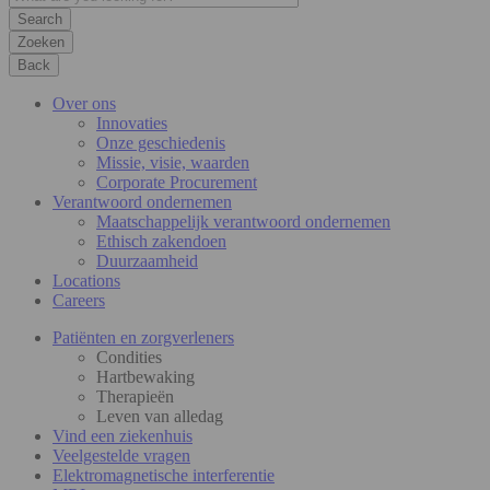
Zoeken
Back
Over ons
Innovaties
Onze geschiedenis
Missie, visie, waarden
Corporate Procurement
Verantwoord ondernemen
Maatschappelijk verantwoord ondernemen
Ethisch zakendoen
Duurzaamheid
Locations
Careers
Patiënten en zorgverleners
Condities
Hartbewaking
Therapieën
Leven van alledag
Vind een ziekenhuis
Veelgestelde vragen
Elektromagnetische interferentie