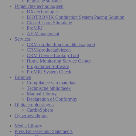
Klinische subsidie
Uitgelichte technologieën
DX-technologie
BIOTRONIK Conduction System Pacing Solution
Closed Loop Stimulatie
ProMRI
AF Management
Services
CRM-productfunctionaliteitsrapport
CRM-productadviezen
CRM Device Lookup Tool
Home Monitoring Service Center
Programmer Software
ProMRI System Check
Bronnen
Compliance van materiaal
Technische bibliotheek
Manual Library
Declaration of Conformity
Digitale oplossingen
CardioSphere
Cyberbeveiliging
Media Library
Press Releases and Statements