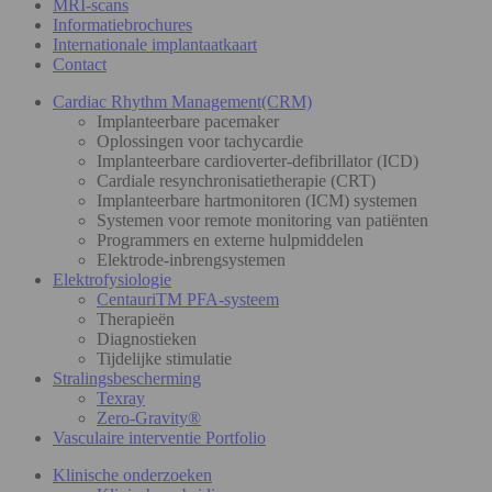
MRI-scans
Informatiebrochures
Internationale implantaatkaart
Contact
Cardiac Rhythm Management(CRM)
Implanteerbare pacemaker
Oplossingen voor tachycardie
Implanteerbare cardioverter-defibrillator (ICD)
Cardiale resynchronisatietherapie (CRT)
Implanteerbare hartmonitoren (ICM) systemen
Systemen voor remote monitoring van patiënten
Programmers en externe hulpmiddelen
Elektrode-inbrengsystemen
Elektrofysiologie
CentauriTM PFA-systeem
Therapieën
Diagnostieken
Tijdelijke stimulatie
Stralingsbescherming
Texray
Zero-Gravity®
Vasculaire interventie Portfolio
Klinische onderzoeken