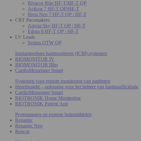
Rivacor Rise HF-T/HF-T QP
Acticor 7 HF-T QP/HF-T
Ilivia Neo 7 HF-T QP / HF-T
CRT Pacemakers
Amvia Sky HF-T QP / HF-T
Edora 8 HF-T QP / HF-T
LV Leads
Sentus OTW QP
Implanteerbare hartmonitoren (ICM) systemen
BIOMONITOR IV
BIOMONITOR IIIm
CardioMessenger Smart
Systemen voor remote monitoring van patiënten
HeartInsight – oplossing voor het beheer van hartinsufficiëntie
CardioMessenger Smart
BIOTRONIK Home Monitoring
BIOTRONIK Patient App
Programmers en externe hulpmiddelen
Renamic
Renamic Neo
Reocor