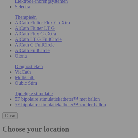
Elektrode-inbrengsystemen
Selectra
Therapieën
AlCath Flutter Flux G eXtra
AlCath Flutter LT G
AlCath Flux G eXtra
AlCath LT G FullCircle
AlCath G FullCircle
AlCath FullCircle
Qiona
Diagnostieken
ViaCath
MultiCath
Qubic Stim
Tijdelijke stimulatie
5F bipolaire stimulatiekatheter™ met ballon
5F bipolaire stimulatiekatheter™ zonder ballon
Close
Choose your location