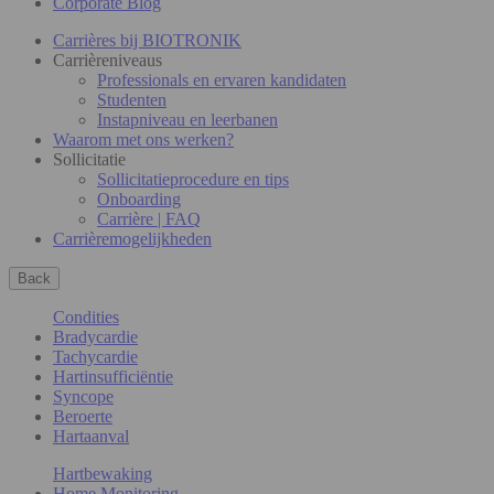
Corporate Blog
Carrières bij BIOTRONIK
Carrièreniveaus
Professionals en ervaren kandidaten
Studenten
Instapniveau en leerbanen
Waarom met ons werken?
Sollicitatie
Sollicitatieprocedure en tips
Onboarding
Carrière | FAQ
Carrièremogelijkheden
Back
Condities
Bradycardie
Tachycardie
Hartinsufficiëntie
Syncope
Beroerte
Hartaanval
Hartbewaking
Home Monitoring