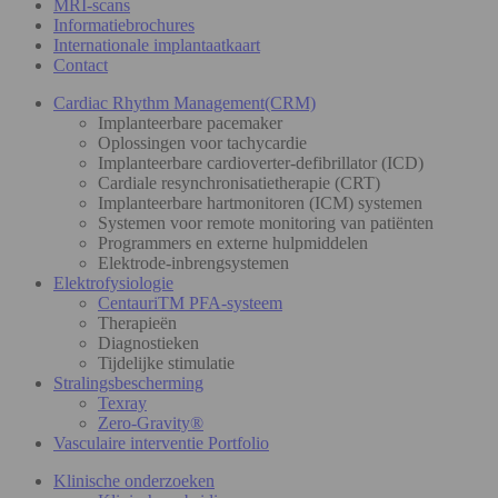
MRI-scans
Informatiebrochures
Internationale implantaatkaart
Contact
Cardiac Rhythm Management(CRM)
Implanteerbare pacemaker
Oplossingen voor tachycardie
Implanteerbare cardioverter-defibrillator (ICD)
Cardiale resynchronisatietherapie (CRT)
Implanteerbare hartmonitoren (ICM) systemen
Systemen voor remote monitoring van patiënten
Programmers en externe hulpmiddelen
Elektrode-inbrengsystemen
Elektrofysiologie
CentauriTM PFA-systeem
Therapieën
Diagnostieken
Tijdelijke stimulatie
Stralingsbescherming
Texray
Zero-Gravity®
Vasculaire interventie Portfolio
Klinische onderzoeken