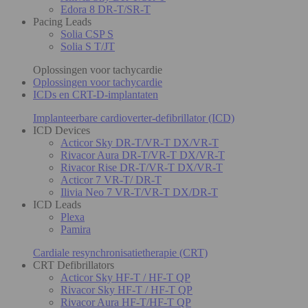
Edora 8 DR-T/SR-T
Pacing Leads
Solia CSP S
Solia S T/JT
Oplossingen voor tachycardie
Oplossingen voor tachycardie
ICDs en CRT-D-implantaten
Implanteerbare cardioverter-defibrillator (ICD)
ICD Devices
Acticor Sky DR-T/VR-T DX/VR-T
Rivacor Aura DR-T/VR-T DX/VR-T
Rivacor Rise DR-T/VR-T DX/VR-T
Acticor 7 VR-T/ DR-T
Ilivia Neo 7 VR-T/VR-T DX/DR-T
ICD Leads
Plexa
Pamira
Cardiale resynchronisatietherapie (CRT)
CRT Defibrillators
Acticor Sky HF-T / HF-T QP
Rivacor Sky HF-T / HF-T QP
Rivacor Aura HF-T/HF-T QP