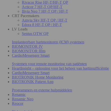
Rivacor Rise HF-T/HF-T QP
Acticor 7 HF-T QP/HF-T
Ilivia Neo 7 HF-T QP / HF-T
CRT Pacemakers
Amvia Sky HF-T QP / HF-T
Edora 8 HF-T QP / HF-T
LV Leads
Sentus OTW QP
Implanteerbare hartmonitoren (ICM) systemen
BIOMONITOR IV
BIOMONITOR IIIm
CardioMessenger Smart
Systemen voor remote monitoring van patiënten
HeartInsight – oplossing voor het beheer van hartinsufficiëntie
CardioMessenger Smart
BIOTRONIK Home Monitoring
BIOTRONIK Patient App
Programmers en externe hulpmiddelen
Renamic
Renamic Neo
Reocor