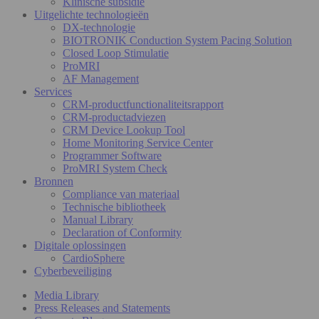
Klinische subsidie
Uitgelichte technologieën
DX-technologie
BIOTRONIK Conduction System Pacing Solution
Closed Loop Stimulatie
ProMRI
AF Management
Services
CRM-productfunctionaliteitsrapport
CRM-productadviezen
CRM Device Lookup Tool
Home Monitoring Service Center
Programmer Software
ProMRI System Check
Bronnen
Compliance van materiaal
Technische bibliotheek
Manual Library
Declaration of Conformity
Digitale oplossingen
CardioSphere
Cyberbeveiliging
Media Library
Press Releases and Statements