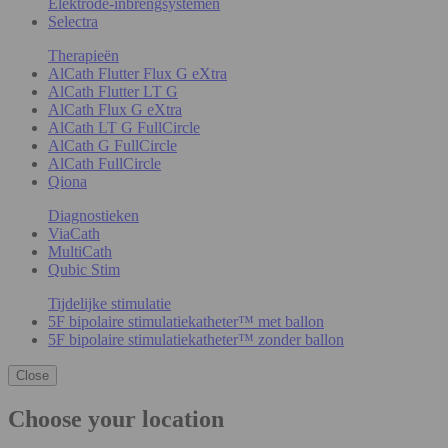
Elektrode-inbrengsystemen
Selectra
Therapieën
AlCath Flutter Flux G eXtra
AlCath Flutter LT G
AlCath Flux G eXtra
AlCath LT G FullCircle
AlCath G FullCircle
AlCath FullCircle
Qiona
Diagnostieken
ViaCath
MultiCath
Qubic Stim
Tijdelijke stimulatie
5F bipolaire stimulatiekatheter™ met ballon
5F bipolaire stimulatiekatheter™ zonder ballon
Close
Choose your location