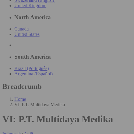
Switzerland (English)
United Kingdom
North America
Canada
United States
South America
Brazil (Português)
Argentina (Español)
Breadcrumb
Home
VI: P.T. Multidaya Medika
VI: P.T. Multidaya Medika
Indonesië
/
Azië