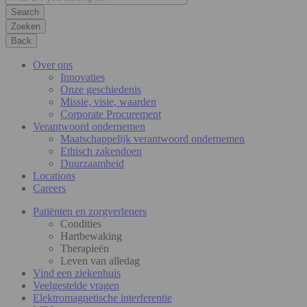
Zoeken
Back
Over ons
Innovaties
Onze geschiedenis
Missie, visie, waarden
Corporate Procurement
Verantwoord ondernemen
Maatschappelijk verantwoord ondernemen
Ethisch zakendoen
Duurzaamheid
Locations
Careers
Patiënten en zorgverleners
Condities
Hartbewaking
Therapieën
Leven van alledag
Vind een ziekenhuis
Veelgestelde vragen
Elektromagnetische interferentie