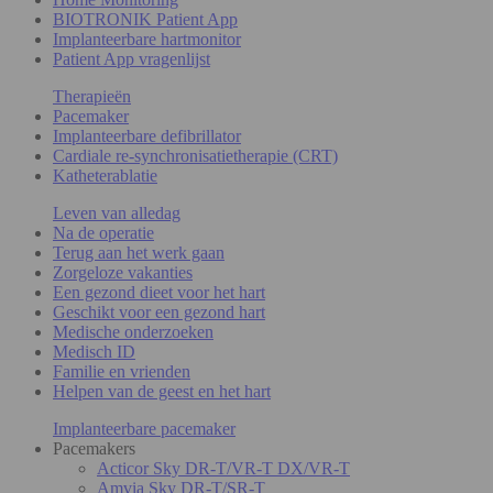
BIOTRONIK Patient App
Implanteerbare hartmonitor
Patient App vragenlijst
Therapieën
Pacemaker
Implanteerbare defibrillator
Cardiale re-synchronisatietherapie (CRT)
Katheterablatie
Leven van alledag
Na de operatie
Terug aan het werk gaan
Zorgeloze vakanties
Een gezond dieet voor het hart
Geschikt voor een gezond hart
Medische onderzoeken
Medisch ID
Familie en vrienden
Helpen van de geest en het hart
Implanteerbare pacemaker
Pacemakers
Acticor Sky DR-T/VR-T DX/VR-T
Amvia Sky DR-T/SR-T