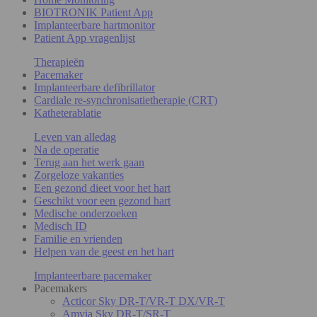
BIOTRONIK Patient App
Implanteerbare hartmonitor
Patient App vragenlijst
Therapieën
Pacemaker
Implanteerbare defibrillator
Cardiale re-synchronisatietherapie (CRT)
Katheterablatie
Leven van alledag
Na de operatie
Terug aan het werk gaan
Zorgeloze vakanties
Een gezond dieet voor het hart
Geschikt voor een gezond hart
Medische onderzoeken
Medisch ID
Familie en vrienden
Helpen van de geest en het hart
Implanteerbare pacemaker
Pacemakers
Acticor Sky DR-T/VR-T DX/VR-T
Amvia Sky DR-T/SR-T