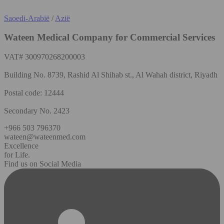
Saoedi-Arabië
/
Azië
Wateen Medical Company for Commercial Services
VAT# 300970268200003
Building No. 8739, Rashid Al Shihab st., Al Wahah district, Riyadh
Postal code: 12444
Secondary No. 2423
+966 503 796370
wateen@wateenmed.com
Excellence
for Life.
Find us on Social Media