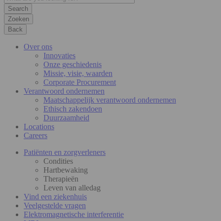
Zoeken
Back
Over ons
Innovaties
Onze geschiedenis
Missie, visie, waarden
Corporate Procurement
Verantwoord ondernemen
Maatschappelijk verantwoord ondernemen
Ethisch zakendoen
Duurzaamheid
Locations
Careers
Patiënten en zorgverleners
Condities
Hartbewaking
Therapieën
Leven van alledag
Vind een ziekenhuis
Veelgestelde vragen
Elektromagnetische interferentie