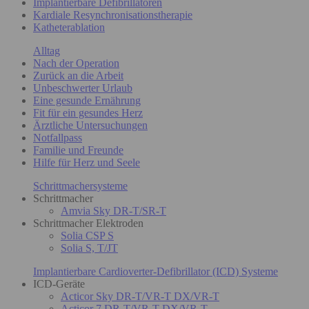
Implantierbare Defibrillatoren
Kardiale Resynchronisationstherapie
Katheterablation
Alltag
Nach der Operation
Zurück an die Arbeit
Unbeschwerter Urlaub
Eine gesunde Ernährung
Fit für ein gesundes Herz
Ärztliche Untersuchungen
Notfallpass
Familie und Freunde
Hilfe für Herz und Seele
Schrittmachersysteme
Schrittmacher
Amvia Sky DR-T/SR-T
Schrittmacher Elektroden
Solia CSP S
Solia S, T/JT
Implantierbare Cardioverter-Defibrillator (ICD) Systeme
ICD-Geräte
Acticor Sky DR-T/VR-T DX/VR-T
Acticor 7 DR-T/VR-T DX/VR-T