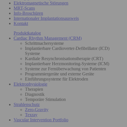
Elektromagnetische Störungen
MRT-Scans
Info-Broschüren
Internationaler Implantationsausweis
Kontakt
Produktkatalog
Cardiac Rhythm Management (CRM)
Schrittmachersysteme
Implantierbare Cardioverter-Defibrillator (ICD)
Systeme
Kardiale Resynchronisationstherapie (CRT)
Implantierbare Herzmonitoring-Systeme (ICM)
Systeme zur Fernüberwachung von Patienten
Programmiergeräte und externe Geräte
Einführungssysteme für Elektroden
Elektrophysiologie
Therapien
Diagnostik
Temporäre Stimulation
Strahlenschutz
Zero-Gravity
Texray
Vascular Intervention Portfolio