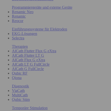
Programmiergeräte und externe Geräte
Renamic Neo
Renamic
Reocor
Einführungssysteme für Elektroden
EKG-Lösungen
Selectra
Therapien
AlCath Flutter Flux G eXtra
AlCath Flutter LT G
AlCath Flux G eXtra
AlCath LT G FullCircle
AlCath G FullCircle
Qubic RF
Qiona
Diagnostik
ViaCath
MultiCath
Qubic Stim
Temporäre Stimulation