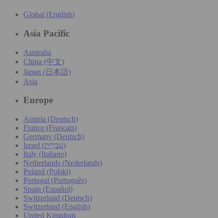
Global (English)
Asia Pacific
Australia
China (中文)
Japan (日本語)
Asia
Europe
Austria (Deutsch)
France (Français)
Germany (Deutsch)
Israel (עִברִית)
Italy (Italiano)
Netherlands (Nederlands)
Poland (Polski)
Portugal (Português)
Spain (Español)
Switzerland (Deutsch)
Switzerland (English)
United Kingdom