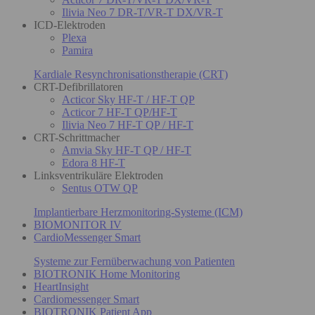
Ilivia Neo 7 DR-T/VR-T DX/VR-T
ICD-Elektroden
Plexa
Pamira
Kardiale Resynchronisationstherapie (CRT)
CRT-Defibrillatoren
Acticor Sky HF-T / HF-T QP
Acticor 7 HF-T QP/HF-T
Ilivia Neo 7 HF-T QP / HF-T
CRT-Schrittmacher
Amvia Sky HF-T QP / HF-T
Edora 8 HF-T
Linksventrikuläre Elektroden
Sentus OTW QP
Implantierbare Herzmonitoring-Systeme (ICM)
BIOMONITOR IV
CardioMessenger Smart
Systeme zur Fernüberwachung von Patienten
BIOTRONIK Home Monitoring
HeartInsight
Cardiomessenger Smart
BIOTRONIK Patient App