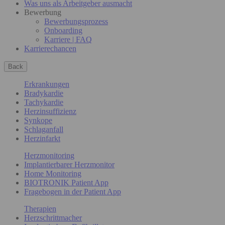
Was uns als Arbeitgeber ausmacht
Bewerbung
Bewerbungsprozess
Onboarding
Karriere | FAQ
Karrierechancen
Back
Erkrankungen
Bradykardie
Tachykardie
Herzinsuffizienz
Synkope
Schlaganfall
Herzinfarkt
Herzmonitoring
Implantierbarer Herzmonitor
Home Monitoring
BIOTRONIK Patient App
Fragebogen in der Patient App
Therapien
Herzschrittmacher