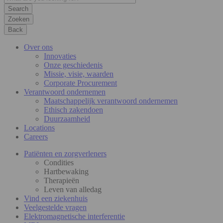
Zoeken
Back
Over ons
Innovaties
Onze geschiedenis
Missie, visie, waarden
Corporate Procurement
Verantwoord ondernemen
Maatschappelijk verantwoord ondernemen
Ethisch zakendoen
Duurzaamheid
Locations
Careers
Patiënten en zorgverleners
Condities
Hartbewaking
Therapieën
Leven van alledag
Vind een ziekenhuis
Veelgestelde vragen
Elektromagnetische interferentie