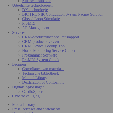
Klinische subsidie
Uitgelichte technologieën
DX-technologie
BIOTRONIK Conduction System Pacing Solution
Closed Loop Stimulatie
ProMRI
AF Management
Services
CRM-productfunctionaliteitsrapport
CRM-productadviezen
CRM Device Lookup Tool
Home Monitoring Service Center
Programmer Software
ProMRI System Check
Bronnen
Compliance van materiaal
Technische bibliotheek
Manual Library
Declaration of Conformity
Digitale oplossingen
CardioSphere
Cyberbeveiliging
Media Library
Press Releases and Statements