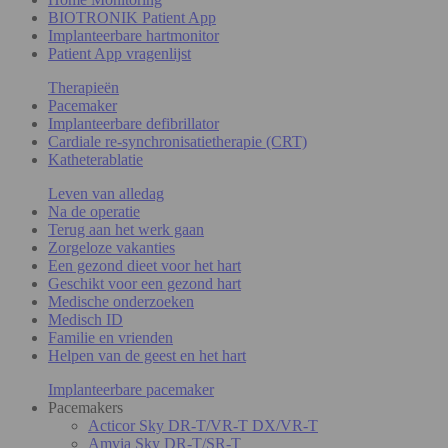
BIOTRONIK Patient App
Implanteerbare hartmonitor
Patient App vragenlijst
Therapieën
Pacemaker
Implanteerbare defibrillator
Cardiale re-synchronisatietherapie (CRT)
Katheterablatie
Leven van alledag
Na de operatie
Terug aan het werk gaan
Zorgeloze vakanties
Een gezond dieet voor het hart
Geschikt voor een gezond hart
Medische onderzoeken
Medisch ID
Familie en vrienden
Helpen van de geest en het hart
Implanteerbare pacemaker
Pacemakers
Acticor Sky DR-T/VR-T DX/VR-T
Amvia Sky DR-T/SR-T