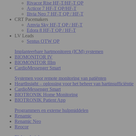
Rivacor Rise HF-T/HF-T QP
Acticor 7 HF-T QP/HF-T
Ilivia Neo 7 HF-T QP / HF-T
CRT Pacemakers
Amvia Sky HF-T QP / HF-T
Edora 8 HF-T QP / HF-T
LV Leads
Sentus OTW QP
Implanteerbare hartmonitoren (ICM) systemen
BIOMONITOR IV
BIOMONITOR IIIm
CardioMessenger Smart
Systemen voor remote monitoring van patiënten
HeartInsight – oplossing voor het beheer van hartinsufficiëntie
CardioMessenger Smart
BIOTRONIK Home Monitoring
BIOTRONIK Patient App
Programmers en externe hulpmiddelen
Renamic
Renamic Neo
Reocor