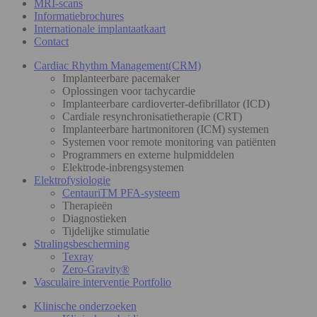
MRI-scans
Informatiebrochures
Internationale implantaatkaart
Contact
Cardiac Rhythm Management(CRM)
Implanteerbare pacemaker
Oplossingen voor tachycardie
Implanteerbare cardioverter-defibrillator (ICD)
Cardiale resynchronisatietherapie (CRT)
Implanteerbare hartmonitoren (ICM) systemen
Systemen voor remote monitoring van patiënten
Programmers en externe hulpmiddelen
Elektrode-inbrengsystemen
Elektrofysiologie
CentauriTM PFA-systeem
Therapieën
Diagnostieken
Tijdelijke stimulatie
Stralingsbescherming
Texray
Zero-Gravity®
Vasculaire interventie Portfolio
Klinische onderzoeken