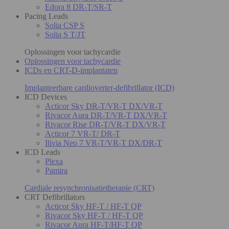
Edora 8 DR-T/SR-T
Pacing Leads
Solia CSP S
Solia S T/JT
Oplossingen voor tachycardie
Oplossingen voor tachycardie
ICDs en CRT-D-implantaten
Implanteerbare cardioverter-defibrillator (ICD)
ICD Devices
Acticor Sky DR-T/VR-T DX/VR-T
Rivacor Aura DR-T/VR-T DX/VR-T
Rivacor Rise DR-T/VR-T DX/VR-T
Acticor 7 VR-T/ DR-T
Ilivia Neo 7 VR-T/VR-T DX/DR-T
ICD Leads
Plexa
Pamira
Cardiale resynchronisatietherapie (CRT)
CRT Defibrillators
Acticor Sky HF-T / HF-T QP
Rivacor Sky HF-T / HF-T QP
Rivacor Aura HF-T/HF-T QP