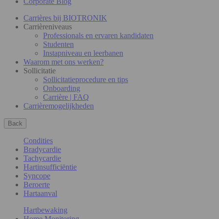
Corporate Blog
Carrières bij BIOTRONIK
Carrièreniveaus
Professionals en ervaren kandidaten
Studenten
Instapniveau en leerbanen
Waarom met ons werken?
Sollicitatie
Sollicitatieprocedure en tips
Onboarding
Carrière | FAQ
Carrièremogelijkheden
Back
Condities
Bradycardie
Tachycardie
Hartinsufficiëntie
Syncope
Beroerte
Hartaanval
Hartbewaking
Home Monitoring