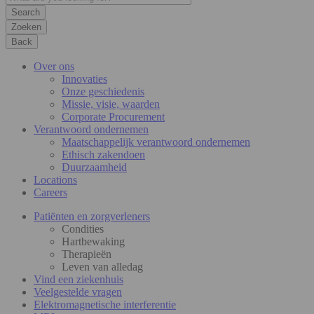
Zoeken
Back
Over ons
Innovaties
Onze geschiedenis
Missie, visie, waarden
Corporate Procurement
Verantwoord ondernemen
Maatschappelijk verantwoord ondernemen
Ethisch zakendoen
Duurzaamheid
Locations
Careers
Patiënten en zorgverleners
Condities
Hartbewaking
Therapieën
Leven van alledag
Vind een ziekenhuis
Veelgestelde vragen
Elektromagnetische interferentie