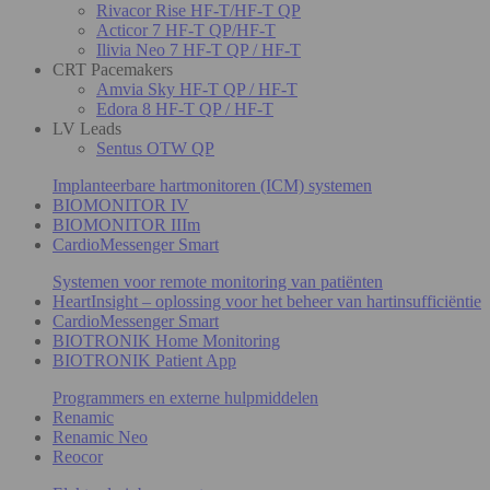
Rivacor Rise HF-T/HF-T QP
Acticor 7 HF-T QP/HF-T
Ilivia Neo 7 HF-T QP / HF-T
CRT Pacemakers
Amvia Sky HF-T QP / HF-T
Edora 8 HF-T QP / HF-T
LV Leads
Sentus OTW QP
Implanteerbare hartmonitoren (ICM) systemen
BIOMONITOR IV
BIOMONITOR IIIm
CardioMessenger Smart
Systemen voor remote monitoring van patiënten
HeartInsight – oplossing voor het beheer van hartinsufficiëntie
CardioMessenger Smart
BIOTRONIK Home Monitoring
BIOTRONIK Patient App
Programmers en externe hulpmiddelen
Renamic
Renamic Neo
Reocor