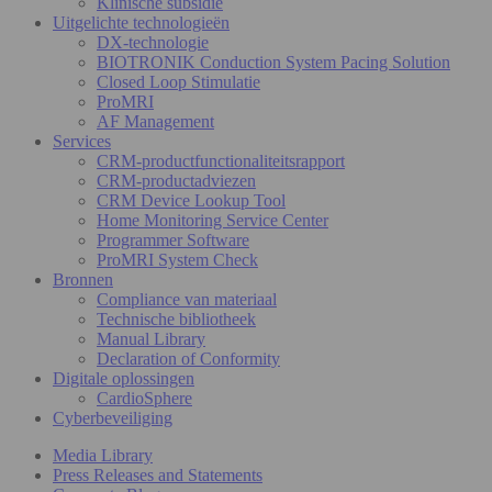
Klinische subsidie
Uitgelichte technologieën
DX-technologie
BIOTRONIK Conduction System Pacing Solution
Closed Loop Stimulatie
ProMRI
AF Management
Services
CRM-productfunctionaliteitsrapport
CRM-productadviezen
CRM Device Lookup Tool
Home Monitoring Service Center
Programmer Software
ProMRI System Check
Bronnen
Compliance van materiaal
Technische bibliotheek
Manual Library
Declaration of Conformity
Digitale oplossingen
CardioSphere
Cyberbeveiliging
Media Library
Press Releases and Statements