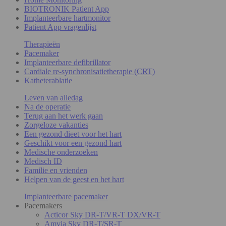
BIOTRONIK Patient App
Implanteerbare hartmonitor
Patient App vragenlijst
Therapieën
Pacemaker
Implanteerbare defibrillator
Cardiale re-synchronisatietherapie (CRT)
Katheterablatie
Leven van alledag
Na de operatie
Terug aan het werk gaan
Zorgeloze vakanties
Een gezond dieet voor het hart
Geschikt voor een gezond hart
Medische onderzoeken
Medisch ID
Familie en vrienden
Helpen van de geest en het hart
Implanteerbare pacemaker
Pacemakers
Acticor Sky DR-T/VR-T DX/VR-T
Amvia Sky DR-T/SR-T