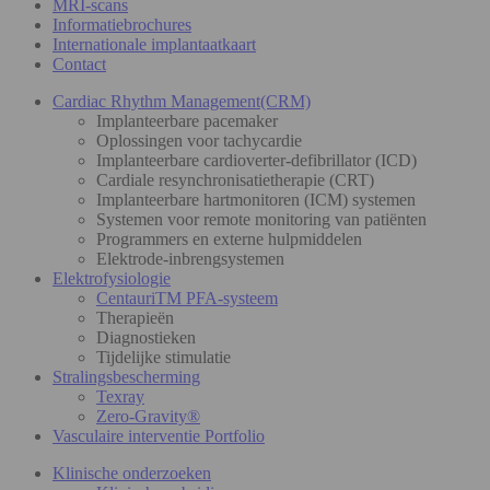
MRI-scans
Informatiebrochures
Internationale implantaatkaart
Contact
Cardiac Rhythm Management(CRM)
Implanteerbare pacemaker
Oplossingen voor tachycardie
Implanteerbare cardioverter-defibrillator (ICD)
Cardiale resynchronisatietherapie (CRT)
Implanteerbare hartmonitoren (ICM) systemen
Systemen voor remote monitoring van patiënten
Programmers en externe hulpmiddelen
Elektrode-inbrengsystemen
Elektrofysiologie
CentauriTM PFA-systeem
Therapieën
Diagnostieken
Tijdelijke stimulatie
Stralingsbescherming
Texray
Zero-Gravity®
Vasculaire interventie Portfolio
Klinische onderzoeken