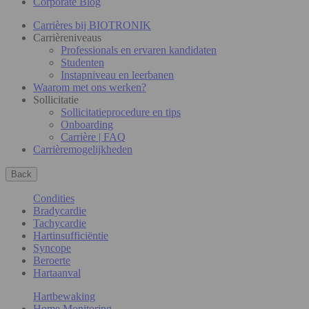
Corporate Blog
Carrières bij BIOTRONIK
Carrièreniveaus
Professionals en ervaren kandidaten
Studenten
Instapniveau en leerbanen
Waarom met ons werken?
Sollicitatie
Sollicitatieprocedure en tips
Onboarding
Carrière | FAQ
Carrièremogelijkheden
Back
Condities
Bradycardie
Tachycardie
Hartinsufficiëntie
Syncope
Beroerte
Hartaanval
Hartbewaking
Home Monitoring