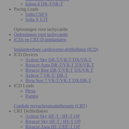
Edora 8 DR-T/SR-T
Pacing Leads
Solia CSP S
Solia S T/JT
Oplossingen voor tachycardie
Oplossingen voor tachycardie
ICDs en CRT-D-implantaten
Implanteerbare cardioverter-defibrillator (ICD)
ICD Devices
Acticor Sky DR-T/VR-T DX/VR-T
Rivacor Aura DR-T/VR-T DX/VR-T
Rivacor Rise DR-T/VR-T DX/VR-T
Acticor 7 VR-T/ DR-T
Ilivia Neo 7 VR-T/VR-T DX/DR-T
ICD Leads
Plexa
Pamira
Cardiale resynchronisatietherapie (CRT)
CRT Defibrillators
Acticor Sky HF-T / HF-T QP
Rivacor Sky HF-T / HF-T QP
Rivacor Aura HF-T/HF-T QP