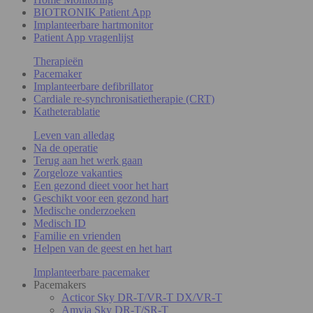
BIOTRONIK Patient App
Implanteerbare hartmonitor
Patient App vragenlijst
Therapieën
Pacemaker
Implanteerbare defibrillator
Cardiale re-synchronisatietherapie (CRT)
Katheterablatie
Leven van alledag
Na de operatie
Terug aan het werk gaan
Zorgeloze vakanties
Een gezond dieet voor het hart
Geschikt voor een gezond hart
Medische onderzoeken
Medisch ID
Familie en vrienden
Helpen van de geest en het hart
Implanteerbare pacemaker
Pacemakers
Acticor Sky DR-T/VR-T DX/VR-T
Amvia Sky DR-T/SR-T