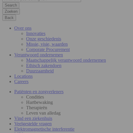
Zoeken
Back
Over ons
Innovaties
Onze geschiedenis
Missie, visie, waarden
Corporate Procurement
Verantwoord ondernemen
Maatschappelijk verantwoord ondernemen
Ethisch zakendoen
Duurzaamheid
Locations
Careers
Patiënten en zorgverleners
Condities
Hartbewaking
Therapieën
Leven van alledag
Vind een ziekenhuis
Veelgestelde vragen
Elektromagnetische interferentie