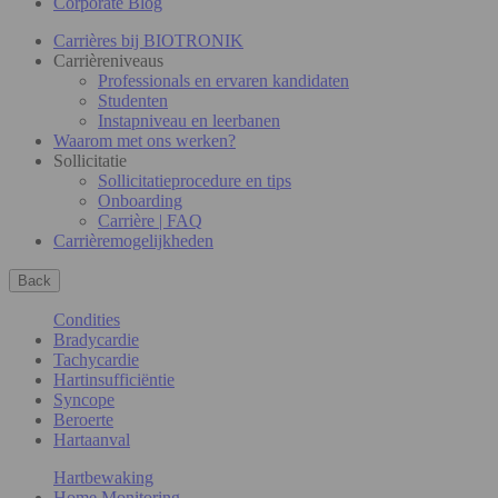
Corporate Blog
Carrières bij BIOTRONIK
Carrièreniveaus
Professionals en ervaren kandidaten
Studenten
Instapniveau en leerbanen
Waarom met ons werken?
Sollicitatie
Sollicitatieprocedure en tips
Onboarding
Carrière | FAQ
Carrièremogelijkheden
Back
Condities
Bradycardie
Tachycardie
Hartinsufficiëntie
Syncope
Beroerte
Hartaanval
Hartbewaking
Home Monitoring