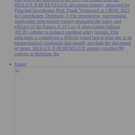
BIOLUX P-III BENELUX all-comers registry, presented by
Principal Investigator Prof. Frank Vermassen at CIRSE 2023
in Copenhagen, Denmark. 1 The prospective, international,
multicenter post-market registry evaluated the safety and
efficacy of the Passeo ®-18 Lux ® drug-coated balloon
(DCB) catheter in isolated popliteal artery lesions. This
indication is considered a difficult vessel bed to treat due to its
biomechanical constraints that usually preclude the placement
of stents. BIOLUX P-III BENELUX registry enrolled 99
patients in Belgium, the
Image