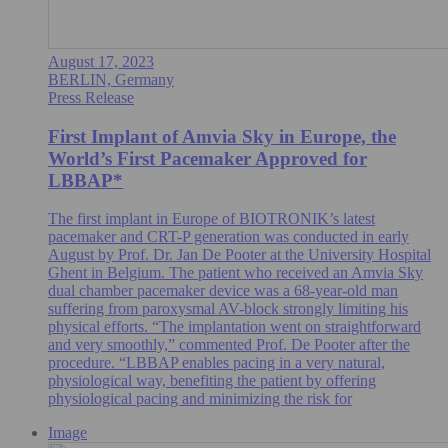
August 17, 2023
BERLIN, Germany
Press Release
First Implant of Amvia Sky in Europe, the
World’s First Pacemaker Approved for
LBBAP*
The first implant in Europe of BIOTRONIK’s latest
pacemaker and CRT-P generation was conducted in early
August by Prof. Dr. Jan De Pooter at the University Hospital
Ghent in Belgium. The patient who received an Amvia Sky
dual chamber pacemaker device was a 68-year-old man
suffering from paroxysmal AV-block strongly limiting his
physical efforts. “The implantation went on straightforward
and very smoothly,” commented Prof. De Pooter after the
procedure. “LBBAP enables pacing in a very natural,
physiological way, benefiting the patient by offering
physiological pacing and minimizing the risk for
Image