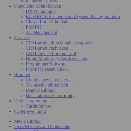
Klinische subsidie
Uitgelichte technologieën
DX-technologie
BIOTRONIK Conduction System Pacing Solution
Closed Loop Stimulatie
ProMRI
AF Management
Services
CRM-productfunctionaliteitsrapport
CRM-productadviezen
CRM Device Lookup Tool
Home Monitoring Service Center
Programmer Software
ProMRI System Check
Bronnen
Compliance van materiaal
Technische bibliotheek
Manual Library
Declaration of Conformity
Digitale oplossingen
CardioSphere
Cyberbeveiliging
Media Library
Press Releases and Statements