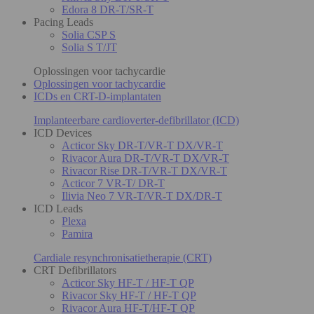
Edora 8 DR-T/SR-T
Pacing Leads
Solia CSP S
Solia S T/JT
Oplossingen voor tachycardie
Oplossingen voor tachycardie
ICDs en CRT-D-implantaten
Implanteerbare cardioverter-defibrillator (ICD)
ICD Devices
Acticor Sky DR-T/VR-T DX/VR-T
Rivacor Aura DR-T/VR-T DX/VR-T
Rivacor Rise DR-T/VR-T DX/VR-T
Acticor 7 VR-T/ DR-T
Ilivia Neo 7 VR-T/VR-T DX/DR-T
ICD Leads
Plexa
Pamira
Cardiale resynchronisatietherapie (CRT)
CRT Defibrillators
Acticor Sky HF-T / HF-T QP
Rivacor Sky HF-T / HF-T QP
Rivacor Aura HF-T/HF-T QP