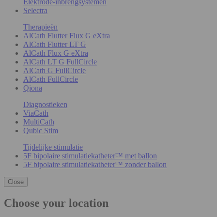
Elektrode-inbrengsystemen
Selectra
Therapieën
AlCath Flutter Flux G eXtra
AlCath Flutter LT G
AlCath Flux G eXtra
AlCath LT G FullCircle
AlCath G FullCircle
AlCath FullCircle
Qiona
Diagnostieken
ViaCath
MultiCath
Qubic Stim
Tijdelijke stimulatie
5F bipolaire stimulatiekatheter™ met ballon
5F bipolaire stimulatiekatheter™ zonder ballon
Close
Choose your location