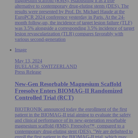
magnesium scaffold (RMS), establishing it as a true
alternative to contemporary drug-eluting stents (DES). The
results were presented by Prof. Dr. Michael Haude at the
EuroPCR 2024 conference yesterday in Paris. At the 24-
month follow-up, the incidence of target lesion failure (TLF)
was 3.5% alongside a corresponding 3.5% incidence of target
lesion revascularization (TLR) compares favorably with
various second-generation
Image
May 13, 2024
BUELACH, SWITZERLAND
Press Release
New-Gen Resorbable Magnesium Scaffold
Freesolve Enters BIOMAG-II Randomized
Controlled Trial (RCT)
BIOTRONIK announced today the enrollment of the first
patient in the BIOMAG-II trial aiming to evaluate the safety
and clinical performance of its new-generation resorbable
magnesium scaffold (RMS), Freesolve™, compared to a
contemporary drug-eluting stent (DES). "We are delighted to
enroll the first patient in the BIOMAG-II trial, which may