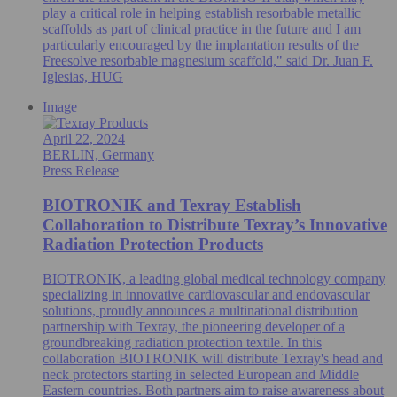
play a critical role in helping establish resorbable metallic
scaffolds as part of clinical practice in the future and I am
particularly encouraged by the implantation results of the
Freesolve resorbable magnesium scaffold," said Dr. Juan F.
Iglesias, HUG
Image
April 22, 2024
BERLIN, Germany
Press Release
BIOTRONIK and Texray Establish
Collaboration to Distribute Texray’s Innovative
Radiation Protection Products
BIOTRONIK, a leading global medical technology company
specializing in innovative cardiovascular and endovascular
solutions, proudly announces a multinational distribution
partnership with Texray, the pioneering developer of a
groundbreaking radiation protection textile. In this
collaboration BIOTRONIK will distribute Texray's head and
neck protectors starting in selected European and Middle
Eastern countries. Both partners aim to raise awareness about