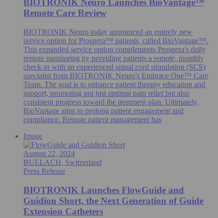
BIOTRONIK Neuro Launches BioVantage™
Remote Care Review
BIOTRONIK Neuro today announced an entirely new
service option for Prospera™ patients, called BioVantage™.
This expanded service option complements Prospera's daily
remote monitoring by providing patients a remote, monthly
check-in with an experienced spinal cord stimulation (SCS)
specialist from BIOTRONIK Neuro’s Embrace One™ Care
Team. The goal is to enhance patient therapy education and
support, promoting not just optimal pain relief but also
consistent progress toward the treatment plan. Ultimately,
BioVantage aims to prolong patient engagement and
compliance. Remote patient management has
Image
August 22, 2024
BUELACH, Switzerland
Press Release
BIOTRONIK Launches FlowGuide and
Guidion Short, the Next Generation of Guide
Extension Catheters