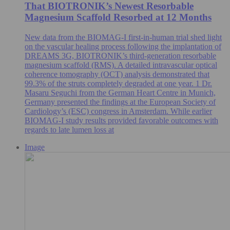
That BIOTRONIK’s Newest Resorbable
Magnesium Scaffold Resorbed at 12 Months
New data from the BIOMAG-I first-in-human trial shed light
on the vascular healing process following the implantation of
DREAMS 3G, BIOTRONIK’s third-generation resorbable
magnesium scaffold (RMS). A detailed intravascular optical
coherence tomography (OCT) analysis demonstrated that
99.3% of the struts completely degraded at one year. 1 Dr.
Masaru Seguchi from the German Heart Centre in Munich,
Germany presented the findings at the European Society of
Cardiology’s (ESC) congress in Amsterdam. While earlier
BIOMAG-I study results provided favorable outcomes with
regards to late lumen loss at
Image