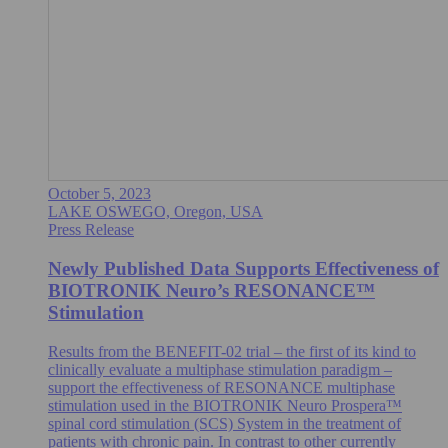
October 5, 2023
LAKE OSWEGO, Oregon, USA
Press Release
Newly Published Data Supports Effectiveness of
BIOTRONIK Neuro’s RESONANCE™
Stimulation
Results from the BENEFIT-02 trial – the first of its kind to
clinically evaluate a multiphase stimulation paradigm –
support the effectiveness of RESONANCE multiphase
stimulation used in the BIOTRONIK Neuro Prospera™
spinal cord stimulation (SCS) System in the treatment of
patients with chronic pain. In contrast to other currently