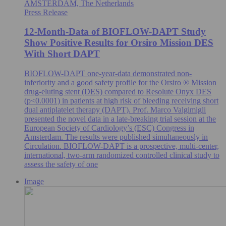
AMSTERDAM, The Netherlands
Press Release
12-Month-Data of BIOFLOW-DAPT Study
Show Positive Results for Orsiro Mission DES
With Short DAPT
BIOFLOW-DAPT one-year-data demonstrated non-
inferiority and a good safety profile for the Orsiro ® Mission
drug-eluting stent (DES) compared to Resolute Onyx DES
(p<0.0001) in patients at high risk of bleeding receiving short
dual antiplatelet therapy (DAPT). Prof. Marco Valgimigli
presented the novel data in a late-breaking trial session at the
European Society of Cardiology’s (ESC) Congress in
Amsterdam. The results were published simultaneously in
Circulation. BIOFLOW-DAPT is a prospective, multi-center,
international, two-arm randomized controlled clinical study to
assess the safety of one
Image