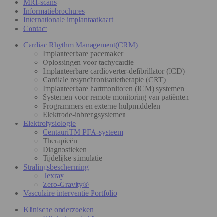
MRI-scans
Informatiebrochures
Internationale implantaatkaart
Contact
Cardiac Rhythm Management(CRM)
Implanteerbare pacemaker
Oplossingen voor tachycardie
Implanteerbare cardioverter-defibrillator (ICD)
Cardiale resynchronisatietherapie (CRT)
Implanteerbare hartmonitoren (ICM) systemen
Systemen voor remote monitoring van patiënten
Programmers en externe hulpmiddelen
Elektrode-inbrengsystemen
Elektrofysiologie
CentauriTM PFA-systeem
Therapieën
Diagnostieken
Tijdelijke stimulatie
Stralingsbescherming
Texray
Zero-Gravity®
Vasculaire interventie Portfolio
Klinische onderzoeken