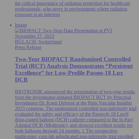
the critical importance of radiation protection for healthcare
professionals, who serve in environments where radiation
exposure is an inherent
Image
November 27, 2023
BÜLACH, Switzerland
Press Release
Two-Year BIOPACT Randomized Controlled
Trial (RCT) Analysis Demonstrates “Persistent
Excellence” for Low-Profile Passeo-18 Lux
DCB
BIOTRONIK announced the presentation of two-year results
from the investigator-initiated BIOPACT RCT by Principal
Investigator Dr. Koen Deloose at the Paris Vascular Insights
2023 congress. The randomized controlled non-inferiority trial
evaluated the safety and efficacy of the Passeo®-18 Lux®
drug-coated balloon (DCB) catheter compared to the In.Pact
Admiral DCB (Medtronic), and showed excellent results for
both balloons through 24 months. 1 The prospective,
multicenter, core-lab adjudicated non-inferiority trial enrolled