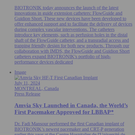
BIOTRONIK today announces the launch of the latest
innovations in guide extension catheters: FlowGuide and
Guidion Short. These new devices have been developed to
offer enhanced support and to facilitate the delivery of devices
during complex vascular interventions. The catheters
introduce key elements, such as perfusion holes in the distal
shaft of the FlowGuide catheter, and a transradial access and
trapping friendly design for both new products. Through our
collaboration with IMDS, the FlowGuide and Guidion Short
catheters expand BIOTRONIK's portfolio of high-
performance devices dedicated
Image
July 11, 2024
MONTREAL, Canada
Press Release
Amvia Sky Launched in Canada, the World’s
First Pacemaker Approved for LBBAP*
Dr. Fadi Mansour performed the first Canadian implant of
BIOTRONIK’s newest pacemaker and CRT-P generation
earlier this year at the Centre Hospitalier de l'Université de