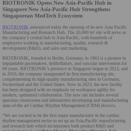
BIOTRONIK Opens New Asia-Pacific Hub in
Singapore
New Asia-Pacific Hub Strengthens
Singaporean MedTech Ecosystem
BIOTRONIK
announced today the opening of its new Asia Pacific
Manufacturing and Research Hub. The 20,000 m² site will serve as
the company’s central hub in Asia-Pacific, with hundreds of
employees working in manufacturing, quality, research &
development (R&D), and sales and marketing.
BIOTRONIK, founded in Berlin, Germany, in 1963 is a pioneer in
implantable pacemakers, defibrillators, and vascular intervention for
60 years. BIOTRONIK’s presence in Singapore began in 2012, and
in 2016, the company inaugurated its first manufacturing site,
complementing its high-quality manufacturing sites in Germany,
Switzerland and the United States. Now in 2023, the new facility
has been designed with an emphasis on workspace agility for
modern, optimized collaboration. The new site includes several
spacious cleanrooms and laboratories developing and manufacturing
state-of-the art Cardiac Rhythm Management (CRM) devices.
“We are excited to be the first major manufacturer in the cardiac
rhythm management sector to set up an Asia-Pacific manufacturing
and research hub which incorporates both product R&D and