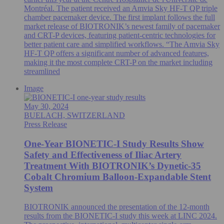
Montréal. The patient received an Amvia Sky HF-T QP triple
chamber pacemaker device. The first implant follows the full
market release of BIOTRONIK’s newest family of pacemaker
and CRT-P devices, featuring patient-centric technologies for
better patient care and simplified workflows. “The Amvia Sky
HF-T QP offers a significant number of advanced features,
making it the most complete CRT-P on the market including
streamlined
Image
May 30, 2024
BUELACH, SWITZERLAND
Press Release
One-Year BIONETIC-I Study Results Show
Safety and Effectiveness of Iliac Artery
Treatment With BIOTRONIK’s Dynetic-35
Cobalt Chromium Balloon-Expandable Stent
System
BIOTRONIK announced the presentation of the 12-month
results from the BIONETIC-I study this week at LINC 2024.