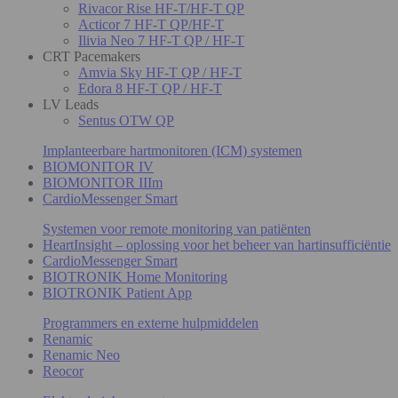
Rivacor Rise HF-T/HF-T QP
Acticor 7 HF-T QP/HF-T
Ilivia Neo 7 HF-T QP / HF-T
CRT Pacemakers
Amvia Sky HF-T QP / HF-T
Edora 8 HF-T QP / HF-T
LV Leads
Sentus OTW QP
Implanteerbare hartmonitoren (ICM) systemen
BIOMONITOR IV
BIOMONITOR IIIm
CardioMessenger Smart
Systemen voor remote monitoring van patiënten
HeartInsight – oplossing voor het beheer van hartinsufficiëntie
CardioMessenger Smart
BIOTRONIK Home Monitoring
BIOTRONIK Patient App
Programmers en externe hulpmiddelen
Renamic
Renamic Neo
Reocor