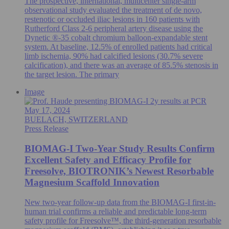
The prospective, international, multicenter single-arm
observational study evaluated the treatment of de novo,
restenotic or occluded iliac lesions in 160 patients with
Rutherford Class 2-6 peripheral artery disease using the
Dynetic ®-35 cobalt chromium balloon-expandable stent
system. At baseline, 12.5% of enrolled patients had critical
limb ischemia, 90% had calcified lesions (30.7% severe
calcification), and there was an average of 85.5% stenosis in
the target lesion. The primary
Image
May 17, 2024
BUELACH, SWITZERLAND
Press Release
BIOMAG-I Two-Year Study Results Confirm
Excellent Safety and Efficacy Profile for
Freesolve, BIOTRONIK’s Newest Resorbable
Magnesium Scaffold Innovation
New two-year follow-up data from the BIOMAG-I first-in-
human trial confirms a reliable and predictable long-term
safety profile for Freesolve™, the third-generation resorbable