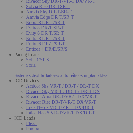
Rivacor Sky DR-T/VR-T DX/VR-T
Solvia Rise DR-TSR-T
Amvia Sky DR-T/SR-T
Amvia Edge DR-T/SR-T
Edora 8 DR-T/SR-T
Evity 8 DR-T/SR-T
Evity 6 DR-T/SR-T
Enitra 8 DR-T/SR-T
Enitra 6 DR-T/SR-T
Enticos 4 DR/D/SR/S
Pacing Leads
Solia CSP S
Solia
Sistemas desfibriladores automáticos implantables
ICD Devices
Acticor Sky VR-T / DR-T / DR-T DX
Rivacor Sky VR-T / DR-T / DR-T DX
Rivacor Aura DR-T/VR-T DX/VR-T
Rivacor Rise DR-T/VR-T DX/VR-T
Ilivia Neo 7 VR-T/VR-T DX/DR-T
Intica Neo 5 VR-T/VR-T DX/DR-T
ICD Leads
Plexa
Pamira