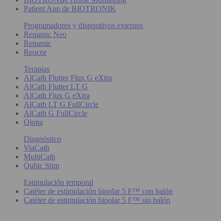
Patient App de BIOTRONIK
Programadores y dispositivos externos
Renamic Neo
Renamic
Reocor
Terapias
AlCath Flutter Flux G eXtra
AlCath Flutter LT G
AlCath Flux G eXtra
AlCath LT G FullCircle
AlCath G FullCircle
Qiona
Diagnóstico
ViaCath
MultiCath
Qubic Stim
Estimulación temporal
Catéter de estimulación bipolar 5 F™ con balón
Catéter de estimulación bipolar 5 F™ sin balón