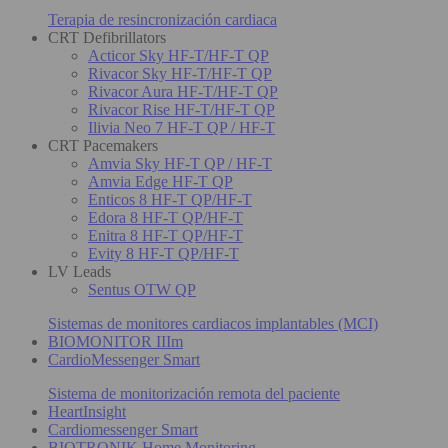
Terapia de resincronización cardiaca
CRT Defibrillators
Acticor Sky HF-T/HF-T QP
Rivacor Sky HF-T/HF-T QP
Rivacor Aura HF-T/HF-T QP
Rivacor Rise HF-T/HF-T QP
Ilivia Neo 7 HF-T QP / HF-T
CRT Pacemakers
Amvia Sky HF-T QP / HF-T
Amvia Edge HF-T QP
Enticos 8 HF-T QP/HF-T
Edora 8 HF-T QP/HF-T
Enitra 8 HF-T QP/HF-T
Evity 8 HF-T QP/HF-T
LV Leads
Sentus OTW QP
Sistemas de monitores cardiacos implantables (MCI)
BIOMONITOR IIIm
CardioMessenger Smart
Sistema de monitorización remota del paciente
HeartInsight
Cardiomessenger Smart
BIOTRONIK Home Monitoring